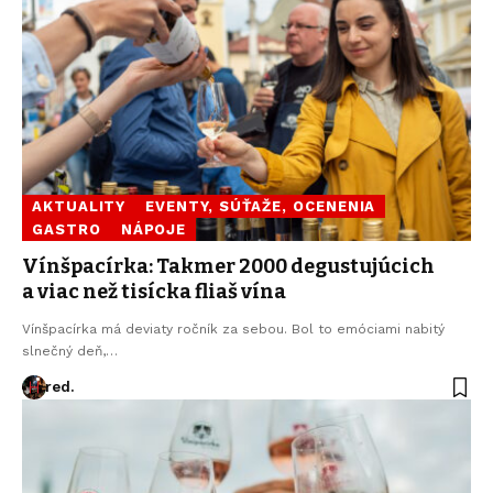
AKTUALITY
EVENTY, SÚŤAŽE, OCENENIA
GASTRO
NÁPOJE
Vínšpacírka: Takmer 2000 degustujúcich
a viac než tisícka fliaš vína
Vínšpacírka má deviaty ročník za sebou. Bol to emóciami nabitý
slnečný deň,…
red.