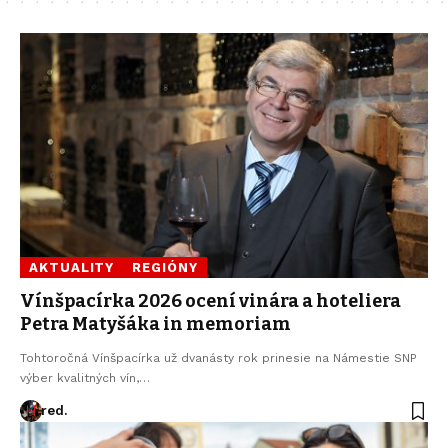
AKTUALITY
REGIÓNY
Vínšpacírka 2026 ocení vinára a hoteliera
Petra Matyšáka in memoriam
Tohtoročná Vínšpacírka už dvanásty rok prinesie na Námestie SNP
výber kvalitných vín,…
red.