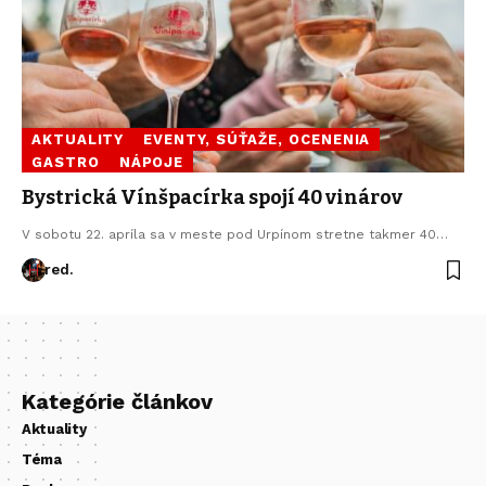
AKTUALITY
EVENTY, SÚŤAŽE, OCENENIA
GASTRO
NÁPOJE
Bystrická Vínšpacírka spojí 40 vinárov
V sobotu 22. apríla sa v meste pod Urpínom stretne takmer 40…
red.
Kategórie článkov
Aktuality
Téma