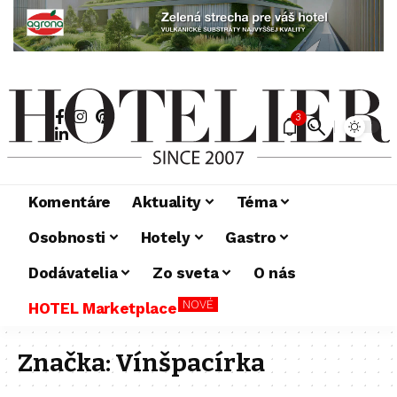
3
Komentáre
Aktuality
Téma
Osobnosti
Hotely
Gastro
Dodávatelia
Zo sveta
O nás
NOVÉ
HOTEL Marketplace
Značka:
Vínšpacírka