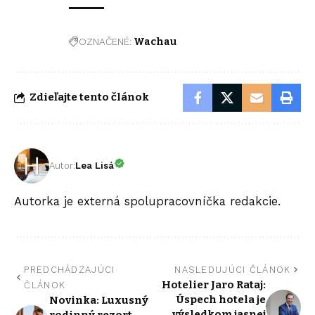
OZNAČENÉ:
Wachau
Zdieľajte tento článok
Autor:
Lea Lisá
Autorka je externá spolupracovníčka redakcie.
PREDCHÁDZAJÚCI
NASLEDUJÚCI ČLÁNOK
Hotelier Jaro Rataj:
ČLÁNOK
Úspech hotela je
Novinka: Luxusný
výsledkom jasnej
rodinný rezort