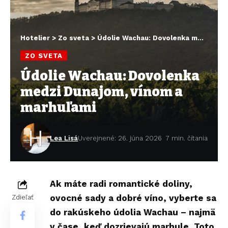
Hotelier
>
Zo sveta
>
Údolie Wachau: Dovolenka medzi Dunajom, vínom a marhuľami
ZO SVETA
Údolie Wachau: Dovolenka
medzi Dunajom, vínom a
marhuľami
Lea Lisá
Uverejnené: 26. júna 2026
7 min. čítania
Ak máte radi romantické doliny,
ovocné sady a dobré víno, vyberte sa
Zdieľať
do rakúskeho údolia Wachau – najmä
v čase, keď dozrievajú marhule. Toto