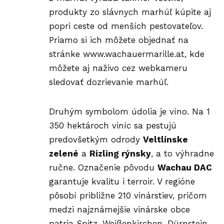
produkty zo slávnych marhúľ kúpite aj
popri ceste od menších pestovateľov.
Priamo si ich môžete objednať na
stránke
www.wachauermarille.at
, kde
môžete aj naživo cez webkameru
sledovať dozrievanie marhúľ.
Druhým symbolom údolia je víno. Na 1
350 hektároch viníc sa pestujú
predovšetkým odrody
Veltlínske
zelené
a
Rizling rýnsky
, a to výhradne
ručne. Označenie pôvodu
Wachau DAC
garantuje kvalitu i terroir. V regióne
pôsobí približne 210 vinárstiev, pričom
medzi najznámejšie vinárske obce
patria Spitz, Weißenkirchen, Dürnstein