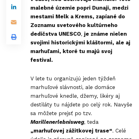
malebné územie popri Dunaji, medzi
mestami Melk a Krems, zapíané do
Zoznamu svetového kultúrneho
dedičstva UNESCO
,
je známe nielen
svojimi historickými kláštormi, ale aj
marhuľami, ktoré tu majú svoj
festival.
V lete tu organizujú jeden týždeň
marhuľové slávnosti, ale domáce
marhuľové knedle, džemy, likéry aj
destiláty tu nájdete po celý rok. Navyše
sa môžete prejsť po tzv.
Marillenerlebnisweg
, teda
„marhuľovej zážitkovej trase“
. Celé