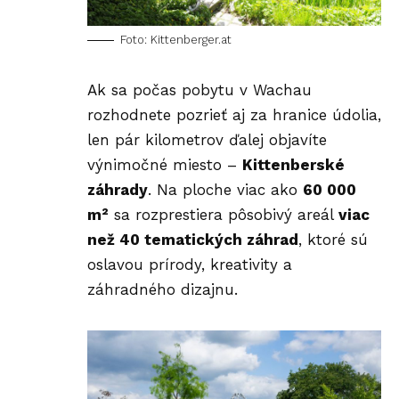
Foto: Kittenberger.at
Ak sa počas pobytu v Wachau
rozhodnete pozrieť aj za hranice údolia,
len pár kilometrov ďalej objavíte
výnimočné miesto –
Kittenberské
záhrady
. Na ploche viac ako
60 000
m²
sa rozprestiera pôsobivý areál
viac
než 40 tematických záhrad
, ktoré sú
oslavou prírody, kreativity a
záhradného dizajnu.