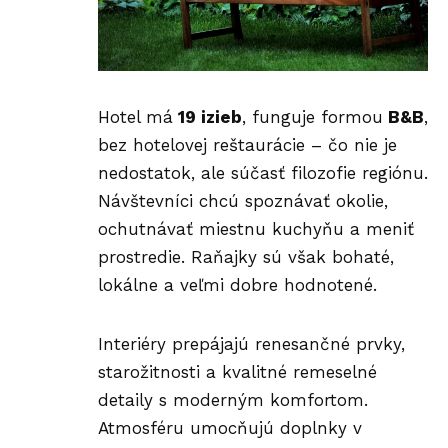
Hotel má
19 izieb
, funguje formou
B&B
,
bez hotelovej reštaurácie – čo nie je
nedostatok, ale súčasť filozofie regiónu.
Návštevníci chcú spoznávať okolie,
ochutnávať miestnu kuchyňu a meniť
prostredie. Raňajky sú však bohaté,
lokálne a veľmi dobre hodnotené.
Interiéry prepájajú renesančné prvky,
starožitnosti a kvalitné remeselné
detaily s moderným komfortom.
Atmosféru umocňujú doplnky v