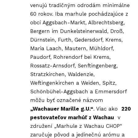
venujú tradičným odrodám minimálne
60 rokov. Iba marhule pochádzajúce z
obcí Aggsbach-Markt, Albrechtsberg,
Bergern im Dunkelsteinerwald, Droß,
Dürnstein, Furth, Gedersdorf, Krems,
Maria Laach, Mautern, Mühldorf,
Paudorf, Rohrendorf bei Krems,
Rossatz-Arnsdorf, Senftingenberg,
Stratzkirchen, Waldenzie,
Weftingenkirchen a Weiden, Spitz,
Schönbühel-Aggsbach a Emmersdorf
môžu byť označené názvom
„Wachauer Marille g.U.“
. Viac ako
220
pestovateľov marhúľ z Wachau
v
združení „Marhule z Wachau CHOP“
zaručuje pôvod a jedinečnú arómu a