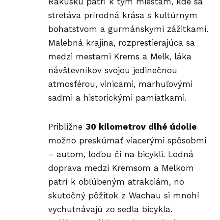
Rakúsku patrí k tým miestam, kde sa
stretáva prírodná krása s kultúrnym
bohatstvom a gurmánskymi zážitkami.
Malebná krajina, rozprestierajúca sa
medzi mestami Krems a Melk, láka
návštevníkov svojou jedinečnou
atmosférou, vinicami, marhuľovými
sadmi a historickými pamiatkami.
Približne
30 kilometrov dlhé údolie
možno preskúmať viacerými spôsobmi
– autom, loďou či na bicykli. Lodná
doprava medzi Kremsom a Melkom
patrí k obľúbeným atrakciám, no
skutočný pôžitok z Wachau si mnohí
vychutnávajú zo sedla bicykla.