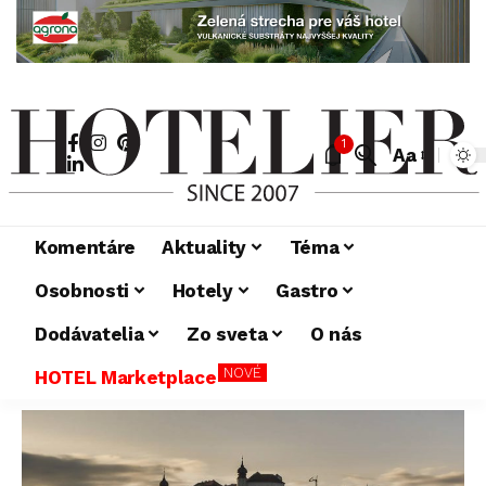
1
Aa
Komentáre
Aktuality
Téma
Osobnosti
Hotely
Gastro
Dodávatelia
Zo sveta
O nás
NOVÉ
HOTEL Marketplace