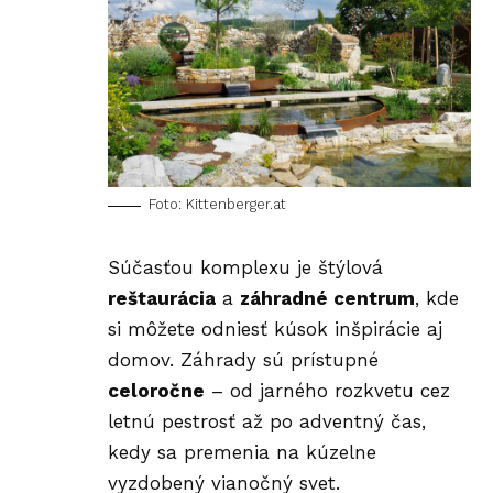
Foto: Kittenberger.at
Súčasťou komplexu je štýlová
reštaurácia
a
záhradné centrum
, kde
si môžete odniesť kúsok inšpirácie aj
domov. Záhrady sú prístupné
celoročne
– od jarného rozkvetu cez
letnú pestrosť až po adventný čas,
kedy sa premenia na kúzelne
vyzdobený vianočný svet.