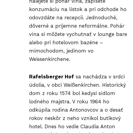
nalejete si pohár vína, zapíšete
konzumáciu na lístok a pri odchode ho
odovzdáte na recepcii. Jednoduché,
dôverné a príjemne neformálne. Pohár
vína si môžete vychutnať v lounge bare
alebo pri hotelovom bazéne –
mimochodom, jedinom vo
Weissenkirchene.
Rafelsberger Hof
sa nachádza v srdci
údolia, v obci Weißenkirchen. Historický
dom z roku 1574 bol kedysi sídlom
lodného majstra. V roku 1964 ho
odkúpila rodina Antonovcov a o desať
rokov neskôr z neho vznikol butikový
hotel. Dnes ho vedie Claudia Anton