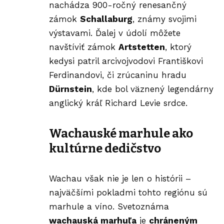
nachádza 900-ročný renesančný
zámok
Schallaburg
, známy svojimi
výstavami. Ďalej v údolí môžete
navštíviť zámok
Artstetten
, ktorý
kedysi patril arcivojvodovi Františkovi
Ferdinandovi, či zrúcaninu hradu
Dürnstein
, kde bol väznený legendárny
anglický kráľ Richard Levie srdce.
Wachauské marhule ako
kultúrne dedičstvo
Wachau však nie je len o histórii –
najväčšími pokladmi tohto regiónu sú
marhule a víno. Svetoznáma
wachauská marhuľa
je
chráneným