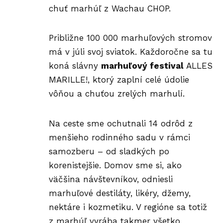
chuť marhúľ z Wachau CHOP.
Približne 100 000 marhuľových stromov
má v júli svoj sviatok. Každoročne sa tu
koná slávny
marhuľový festival
ALLES
MARILLE!
, ktorý zaplní celé údolie
vôňou a chuťou zrelých marhulí.
Na ceste sme ochutnali 14 odrôd z
menšieho rodinného sadu v rámci
samozberu – od sladkých po
korenistejšie. Domov sme si, ako
väčšina návštevníkov, odniesli
marhuľové destiláty, likéry, džemy,
nektáre i kozmetiku. V regióne sa totiž
z marhúľ vyrába takmer všetko,