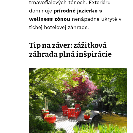
tmavofialových tónoch. Exteriéru
dominuje
prírodné jazierko s
wellness zónou
nenápadne ukryté v
tichej hotelovej záhrade.
Tip na záver: zážitková
záhrada plná inšpirácie