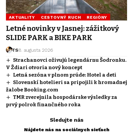
AKTUALITY
CESTOVNÝ RUCH
REGIÓNY
Letné novinky v Jasnej: zážitkový
SLIDE PARK a BIKE PARK
TS
8. augusta 2026
Strachanovci oživujú legendárnu Šodronku.
V Ždiari otvoria nový koncept
Letná sezóna v plnom prúde: Hotel a deti
Slovenskí hotelieri sa pripojili k hromadnej
žalobe Booking.com
TMR zverejnila hospodárske výsledky za
prvý polrok finančného roka
Sledujte nás
Nájdete nás na sociálnych sieťach