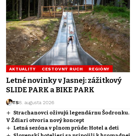
AKTUALITY
CESTOVNÝ RUCH
REGIÓNY
Letné novinky v Jasnej: zážitkový
SLIDE PARK a BIKE PARK
TS
8. augusta 2026
Strachanovci oživujú legendárnu Šodronku.
V Ždiari otvoria nový koncept
Letná sezóna v plnom prúde: Hotel a deti
Slovenskí hotelieri sa pripojili k hromadnej