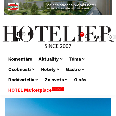
2
Aa
Komentáre
Aktuality
Téma
Osobnosti
Hotely
Gastro
Dodávatelia
Zo sveta
O nás
NOVÉ
HOTEL Marketplace