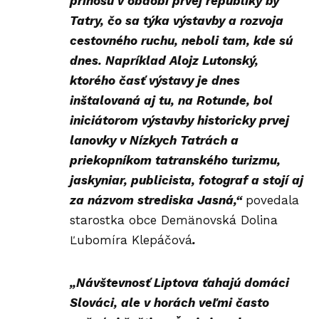
prínosu v období prvej republiky by
Tatry, čo sa týka výstavby a rozvoja
cestovného ruchu, neboli tam, kde sú
dnes. Napríklad Alojz Lutonský,
ktorého časť výstavy je dnes
inštalovaná aj tu, na Rotunde, bol
iniciátorom výstavby historicky prvej
lanovky v Nízkych Tatrách a
priekopníkom tatranského turizmu,
jaskyniar, publicista, fotograf a stojí aj
za názvom strediska Jasná,“
povedala
starostka obce Demänovská Dolina
Ľubomíra Klepáčová
.
„Návštevnosť Liptova ťahajú domáci
Slováci, ale v horách veľmi často