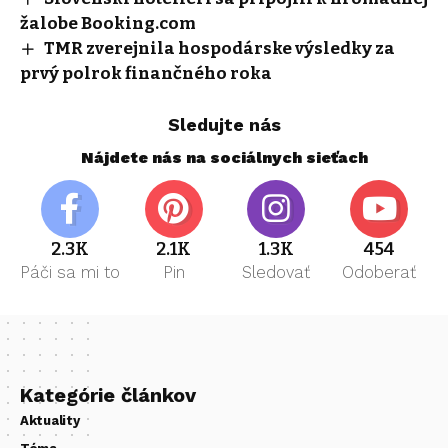
žalobe Booking.com
TMR zverejnila hospodárske výsledky za
prvý polrok finančného roka
Sledujte nás
Nájdete nás na sociálnych sieťach
2.3K
2.1K
1.3K
454
Páči sa mi to
Pin
Sledovať
Odoberať
Kategórie článkov
Aktuality