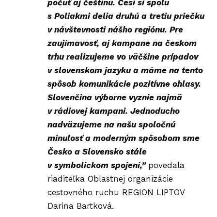
počuť aj češtinu. Česi si spolu
s Poliakmi delia druhú a tretiu priečku
v návštevnosti nášho regiónu. Pre
zaujímavosť, aj kampane na českom
trhu realizujeme vo väčšine prípadov
v slovenskom jazyku a máme na tento
spôsob komunikácie pozitívne ohlasy.
Slovenčina výborne vyznie najmä
v rádiovej kampani. Jednoducho
nadväzujeme na našu spoločnú
minulosť a moderným spôsobom sme
Česko a Slovensko stále
v symbolickom spojení,”
povedala
riaditeľka Oblastnej organizácie
cestovného ruchu REGION LIPTOV
Darina Bartková.