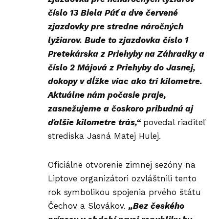
číslo 13 Biela Púť a dve červené
zjazdovky pre stredne náročných
lyžiarov. Bude to zjazdovka číslo 1
Pretekárska z Priehyby na Záhradky a
číslo 2 Májová z Priehyby do Jasnej,
dokopy v dĺžke viac ako tri kilometre.
Aktuálne nám počasie praje,
zasnežujeme a čoskoro pribudnú aj
ďalšie kilometre trás,“
povedal riaditeľ
strediska Jasná Matej Hulej.
Oficiálne otvorenie zimnej sezóny na
Liptove organizátori ozvláštnili tento
rok symbolikou spojenia prvého štátu
Čechov a Slovákov.
„Bez českého