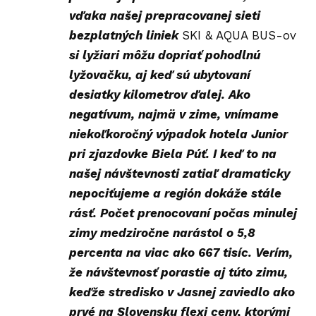
vďaka našej prepracovanej sieti
bezplatných liniek
SKI & AQUA BUS-ov
si lyžiari môžu dopriať pohodlnú
lyžovačku, aj keď sú ubytovaní
desiatky kilometrov ďalej. Ako
negatívum, najmä v zime, vnímame
niekoľkoročný výpadok hotela Junior
pri zjazdovke Biela Púť. I keď to na
našej návštevnosti zatiaľ dramaticky
nepociťujeme a región dokáže stále
rásť. Počet prenocovaní počas minulej
zimy medziročne narástol o 5,8
percenta na viac ako 667 tisíc. Verím,
že návštevnosť porastie aj túto zimu,
keďže stredisko v Jasnej zaviedlo ako
prvé na Slovensku flexi ceny, ktorými