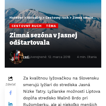
Hotelier
>
Aktuality
>
Cestovný ruch
>
Zimná sezóna v Jasnej odštartovala
CESTOVNÝ RUCH
TÉMA
Zimná sezóna v Jasnej
odštartovala
red.
Uverejnené: 12. marca 2018
4 min. čítania
Za kvalitnou lyžovačkou na Slovensku
smerujú lyžiari do strediska
Jasná
Zdieľať
Nízke Tatry
. Lyžiarske možnosti Liptova
dopĺňa stredisko
Malinô Brdo
pri
Ružomberku, ale aj niekoľko menších