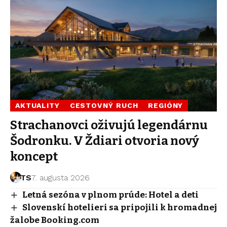
AKTUALITY
CESTOVNÝ RUCH
REGIÓNY
Strachanovci oživujú legendárnu
Šodronku. V Ždiari otvoria nový
koncept
TS
7. augusta 2026
Letná sezóna v plnom prúde: Hotel a deti
Slovenskí hotelieri sa pripojili k hromadnej
žalobe Booking.com