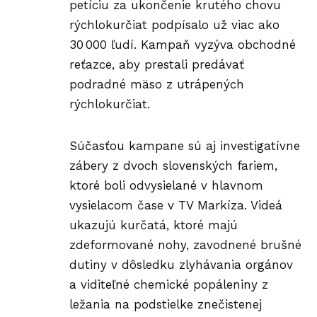
petíciu za ukončenie krutého chovu
rýchlokurčiat podpísalo už viac ako
30 000 ľudí. Kampaň vyzýva obchodné
reťazce, aby prestali predávať
podradné mäso z utrápených
rýchlokurčiat.
Súčasťou kampane sú aj investigatívne
zábery z dvoch slovenských fariem,
ktoré boli odvysielané v hlavnom
vysielacom čase v TV Markíza. Videá
ukazujú kurčatá, ktoré majú
zdeformované nohy, zavodnené brušné
dutiny v dôsledku zlyhávania orgánov
a viditeľné chemické popáleniny z
ležania na podstielke znečistenej