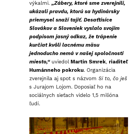
výkalmi.
„Zábery, ktoré sme zverejnili,
ukázali pravdu, ktorú sa hydinársky
priemysel snaží tajiť. Desaťtisíce
Slovákov a Sloveniek vyslalo svojím
podpisom jasný odkaz, že trápenie
kurčiat kvôli lacnému mäsu
jednoducho nemá v našej spoločnosti
miesto,“
uviedol
Martin Smrek
,
riaditeľ
Humánneho pokroku
. Organizácia
zverejnila aj spot s názvom
Si to, čo ješ
s Jurajom Lojom. Doposiaľ ho na
sociálnych sieťach videlo 1,5 milióna
ľudí.