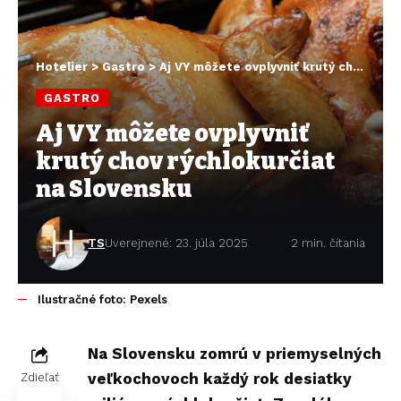
Hotelier
>
Gastro
>
Aj VY môžete ovplyvniť krutý chov rýchlokurčiat na Slovensku
GASTRO
Aj VY môžete ovplyvniť
krutý chov rýchlokurčiat
na Slovensku
TS
Uverejnené: 23. júla 2025
2 min. čítania
Ilustračné foto: Pexels
Na Slovensku zomrú v priemyselných
veľkochovoch každý rok desiatky
Zdieľať