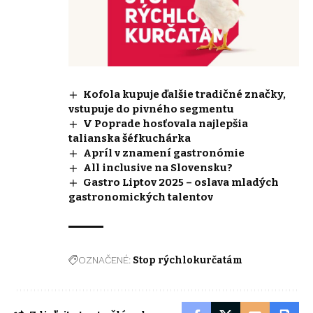
Kofola kupuje ďalšie tradičné značky,
vstupuje do pivného segmentu
V Poprade hosťovala najlepšia
talianska šéfkuchárka
Apríl v znamení gastronómie
All inclusive na Slovensku?
Gastro Liptov 2025 – oslava mladých
gastronomických talentov
OZNAČENÉ:
Stop rýchlokurčatám