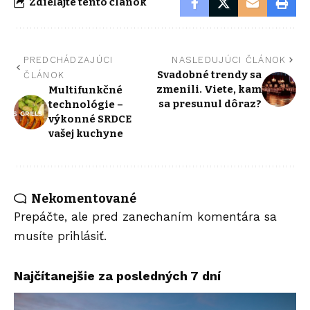
Zdieľajte tento článok
PREDCHÁDZAJÚCI
NASLEDUJÚCI ČLÁNOK
Svadobné trendy sa
ČLÁNOK
zmenili. Viete, kam
Multifunkčné
sa presunul dôraz?
technológie –
výkonné SRDCE
vašej kuchyne
Nekomentované
Prepáčte, ale pred zanechaním komentára sa
musíte
prihlásiť
.
Najčítanejšie za posledných 7 dní