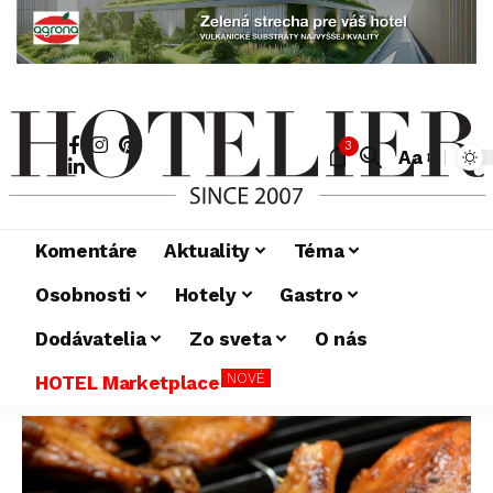
3
Aa
Komentáre
Aktuality
Téma
Osobnosti
Hotely
Gastro
Dodávatelia
Zo sveta
O nás
NOVÉ
HOTEL Marketplace