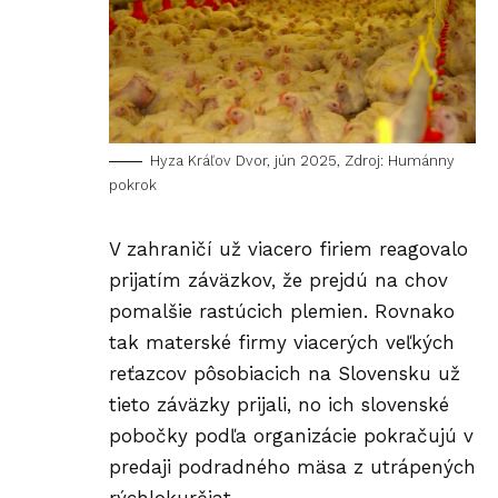
Hyza Kráľov Dvor, jún 2025, Zdroj: Humánny
pokrok
V zahraničí už viacero firiem reagovalo
prijatím záväzkov, že prejdú na chov
pomalšie rastúcich plemien. Rovnako
tak materské firmy viacerých veľkých
reťazcov pôsobiacich na Slovensku už
tieto záväzky prijali, no ich slovenské
pobočky podľa organizácie pokračujú v
predaji podradného mäsa z utrápených
rýchlokurčiat.