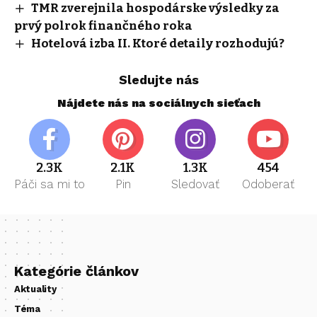
TMR zverejnila hospodárske výsledky za
prvý polrok finančného roka
Hotelová izba II. Ktoré detaily rozhodujú?
Sledujte nás
Nájdete nás na sociálnych sieťach
2.3K
2.1K
1.3K
454
Páči sa mi to
Pin
Sledovať
Odoberať
Kategórie článkov
Aktuality
Téma