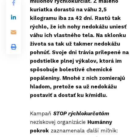
miliónov rýchlokurčiat. Z malého
kuriatka dorastú na váhu 2,5
kilogramu iba za 42 dní. Rastú tak
rýchlo, že ich nohy nedokážu uniesť
váhu ich vlastného tela. Na sklonku
života sa tak už takmer nedokážu
pohnúť. Svoje dni trávia prilepené na
podstielke plnej výkalov, ktorá im
spôsobuje bolestivé chemické
popáleniny. Mnohé z nich zomierajú
hladom, pretože sa už nedokážu
postaviť a dostať ku kŕmidlu.
Kampaň
STOP rýchlokurčatám
neziskovej organizácie
Humánny
pokrok
zaznamenala ďalší míľnik: