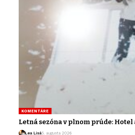
KOMENTÁRE
Letná sezóna v plnom prúde: Hotel 
Lea Lisá
5. augusta 2026