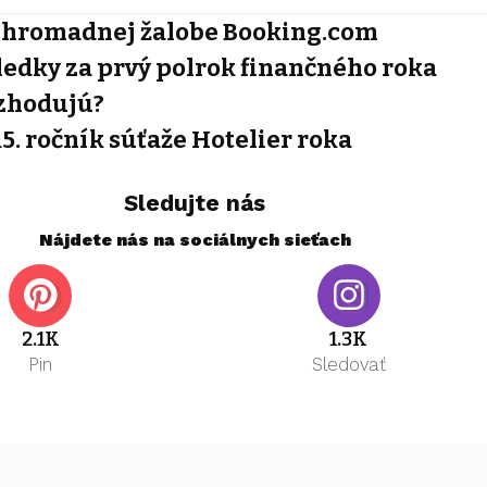
i k hromadnej žalobe Booking.com
ledky za prvý polrok finančného roka
ozhodujú?
15. ročník súťaže Hotelier roka
Sledujte nás
Nájdete nás na sociálnych sieťach
2.1K
1.3K
Pin
Sledovať