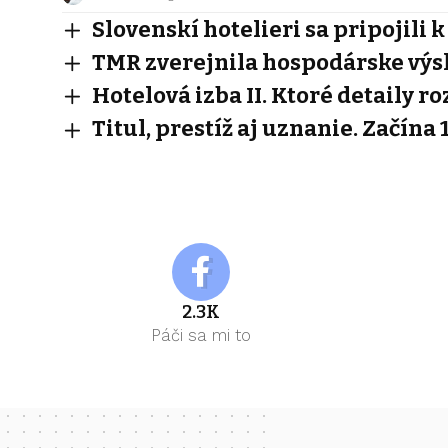
Slovenskí hotelieri sa pripojil
TMR zverejnila hospodárske výs
Hotelová izba II. Ktoré detaily r
Titul, prestíž aj uznanie. Začína 
2.3K
Páči sa mi to