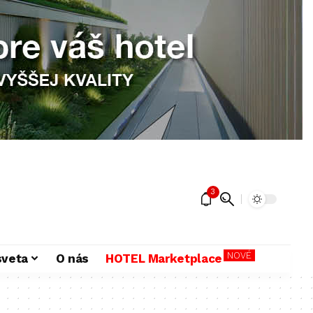
3
NOVÉ
sveta
O nás
HOTEL Marketplace