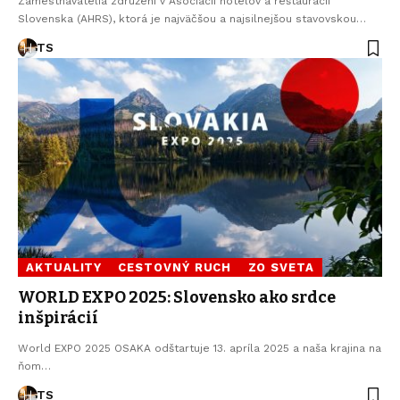
Zamestnávatelia združení v Asociácii hotelov a reštaurácií
Slovenska (AHRS), ktorá je najväčšou a najsilnejšou stavovskou…
TS
AKTUALITY
CESTOVNÝ RUCH
ZO SVETA
WORLD EXPO 2025: Slovensko ako srdce
inšpirácií
World EXPO 2025 OSAKA odštartuje 13. apríla 2025 a naša krajina na
ňom…
TS