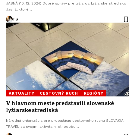
JASNÁ (10. 12. 2024) Dobré správy pre lyžiarov. Lyžiarske stredisko
Jasná, ktoré…
TS
AKTUALITY
CESTOVNÝ RUCH
REGIÓNY
V hlavnom meste predstavili slovenské
lyžiarske strediská
Národná organizácia pre propagáciu cestovného ruchu SLOVAKIA
TRAVEL sa svojimi aktivitami dlhodobo…