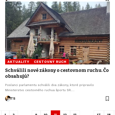
AKTUALITY
CESTOVNÝ RUCH
Schválili nové zákony o cestovnom ruchu. Čo
obsahujú?
Poslanci parlamentu schválili dva zákony, ktoré pripravilo
Ministerstvo cestovného ruchua športu SR.…
TS
1
2
…
9
10
11
12
13
…
17
18