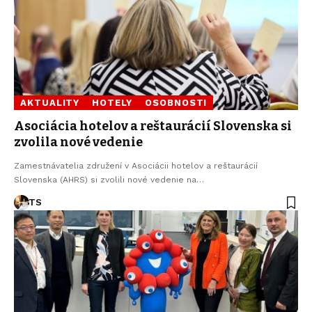
AKTUALITY
HOTELY
OSOBNOSTI
Asociácia hotelov a reštaurácií Slovenska si
zvolila nové vedenie
Zamestnávatelia združení v Asociácii hotelov a reštaurácií
Slovenska (AHRS) si zvolili nové vedenie na…
TS