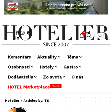
2
Komentáre
Aktuality
Téma
Osobnosti
Hotely
Gastro
Dodávatelia
Zo sveta
O nás
NOVÉ
HOTEL Marketplace
Hotelier
>
Articles by: TS