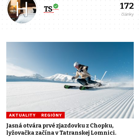
172
TS
články
AKTUALITY
REGIÓNY
Jasná otvára prvé zjazdovku z Chopku,
lyžovačka začína v Tatranskej Lomnici.