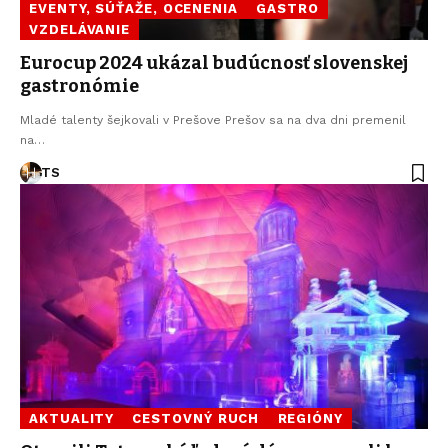
EVENTY, SÚŤAŽE, OCENENIA
GASTRO
VZDELÁVANIE
Eurocup 2024 ukázal budúcnosť slovenskej
gastronómie
Mladé talenty šejkovali v Prešove Prešov sa na dva dni premenil
na…
TS
AKTUALITY
CESTOVNÝ RUCH
REGIÓNY