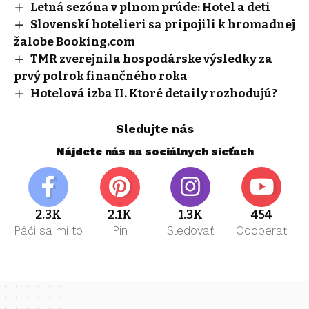
Letná sezóna v plnom prúde: Hotel a deti
Slovenskí hotelieri sa pripojili k hromadnej
žalobe Booking.com
TMR zverejnila hospodárske výsledky za
prvý polrok finančného roka
Hotelová izba II. Ktoré detaily rozhodujú?
Sledujte nás
Nájdete nás na sociálnych sieťach
2.3K
2.1K
1.3K
454
Páči sa mi to
Pin
Sledovať
Odoberať