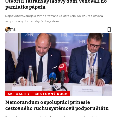
Otvorili Tatranský ľadový dóm, venovali ho
pamiatke pápeža
Najnavštevovanejšia zimná tatranská atrakcia po 12.krát otvára
svoje brány. Tatranský ľadový dóm…
TS
AKTUALITY
CESTOVNÝ RUCH
Memorandum o spolupráci prinesie
cestovného ruchu systémovú podporu štátu