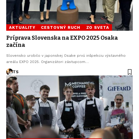
AKTUALITY
CESTOVNÝ RUCH
ZO SVETA
Príprava Slovenska na EXPO 2025 Osaka
začína
Slovensko urobilo v japonskej Osake prvú inšpekciu výstavného
areálu EXPO 2025. Organizátori zástupcom…
TS