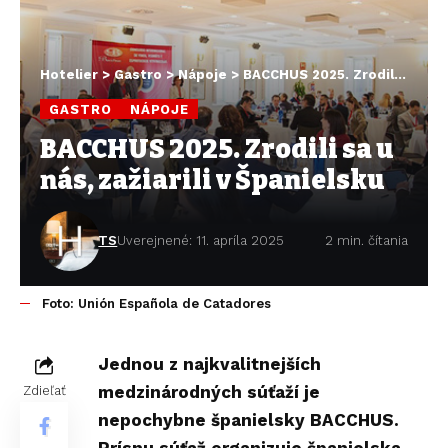
Hotelier
>
Gastro
>
Nápoje
>
BACCHUS 2025. Zrodili sa u nás, zažiarili v Španielsku
GASTRO
NÁPOJE
BACCHUS 2025. Zrodili sa u
nás, zažiarili v Španielsku
TS
Uverejnené: 11. apríla 2025
2 min. čítania
Foto: Unión Española de Catadores
Jednou z najkvalitnejších
medzinárodných súťaží je
Zdieľať
nepochybne španielsky BACCHUS.