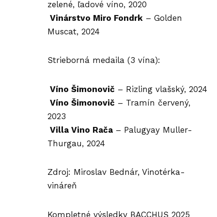
zelené, ľadové víno, 2020
Vinárstvo Miro Fondrk
– Golden
Muscat, 2024
Strieborná medaila (3 vína):
Víno Šimonovič
– Rizling vlašský, 2024
Víno Šimonovič
– Tramín červený,
2023
Villa Vino Rača
– Palugyay Muller-
Thurgau, 2024
Zdroj: Miroslav Bednár,
Vinotérka-
vináreň
Kompletné výsledky BACCHUS 2025