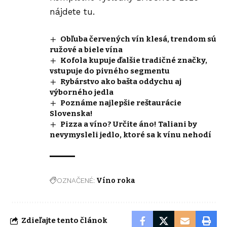
nájdete tu.
Obľuba červených vín klesá, trendom sú
ružové a biele vína
Kofola kupuje ďalšie tradičné značky,
vstupuje do pivného segmentu
Rybárstvo ako bašta oddychu aj
výborného jedla
Poznáme najlepšie reštaurácie
Slovenska!
Pizza a víno? Určite áno! Taliani by
nevymysleli jedlo, ktoré sa k vínu nehodí
OZNAČENÉ:
Víno roka
Zdieľajte tento článok