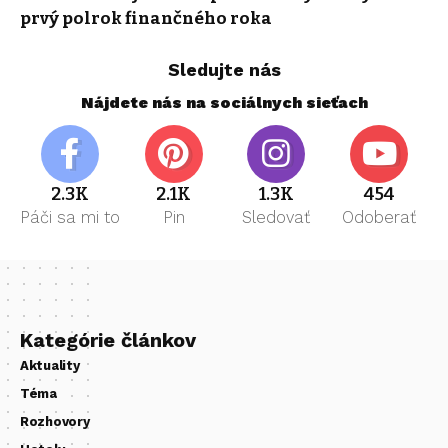
prvý polrok finančného roka
Sledujte nás
Nájdete nás na sociálnych sieťach
2.3K
2.1K
1.3K
454
Páči sa mi to
Pin
Sledovať
Odoberať
Kategórie článkov
Aktuality
Téma
Rozhovory