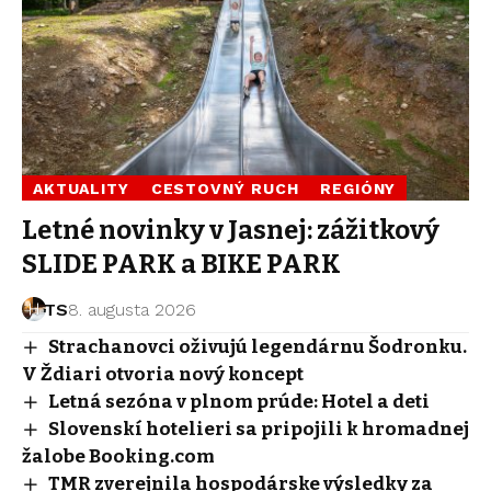
AKTUALITY
CESTOVNÝ RUCH
REGIÓNY
Letné novinky v Jasnej: zážitkový
SLIDE PARK a BIKE PARK
TS
8. augusta 2026
Strachanovci oživujú legendárnu Šodronku.
V Ždiari otvoria nový koncept
Letná sezóna v plnom prúde: Hotel a deti
Slovenskí hotelieri sa pripojili k hromadnej
žalobe Booking.com
TMR zverejnila hospodárske výsledky za