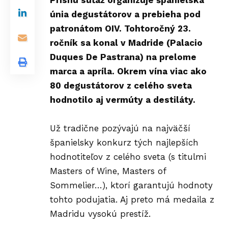
Prísnu súťaž organizuje španielska
únia degustátorov a prebieha pod
patronátom OIV. Tohtoročný 23.
ročník sa konal v Madride (Palacio
Duques De Pastrana) na prelome
marca a apríla. Okrem vína viac ako
80 degustátorov z celého sveta
hodnotilo aj vermúty a destiláty.
Už tradične pozývajú na najväčší
španielsky konkurz tých najlepších
hodnotiteľov z celého sveta (s titulmi
Masters of Wine, Masters of
Sommelier…), ktorí garantujú hodnoty
tohto podujatia. Aj preto má medaila z
Madridu vysokú prestíž.