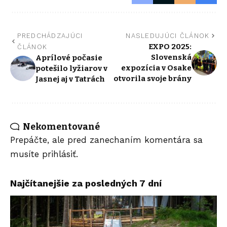
PREDCHÁDZAJÚCI
NASLEDUJÚCI ČLÁNOK
EXPO 2025:
ČLÁNOK
Slovenská
Aprílové počasie
expozícia v Osake
potešilo lyžiarov v
otvorila svoje brány
Jasnej aj v Tatrách
Nekomentované
Prepáčte, ale pred zanechaním komentára sa
musíte
prihlásiť
.
Najčítanejšie za posledných 7 dní