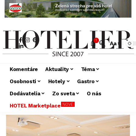
1
Aa
Komentáre
Aktuality
Téma
Osobnosti
Hotely
Gastro
Dodávatelia
Zo sveta
O nás
NOVÉ
HOTEL Marketplace