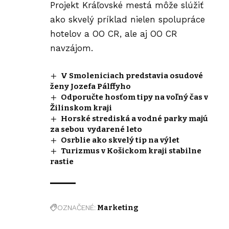
Projekt Kráľovské mestá môže slúžiť
ako skvelý príklad nielen spolupráce
hotelov a OO CR, ale aj OO CR
navzájom.
V Smoleniciach predstavia osudové
ženy Jozefa Pálffyho
Odporučte hosťom tipy na voľný čas v
Žilinskom kraji
Horské strediská a vodné parky majú
za sebou vydarené leto
Osrblie ako skvelý tip na výlet
Turizmus v Košickom kraji stabilne
rastie
OZNAČENÉ:
Marketing