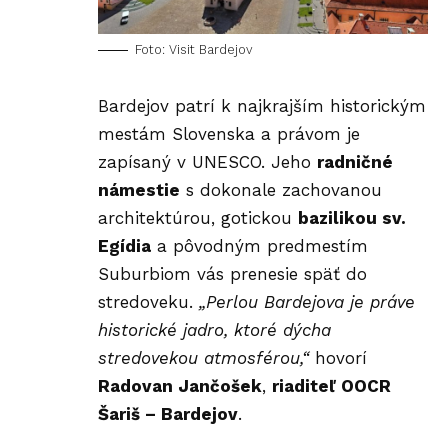
Foto: Visit Bardejov
Bardejov patrí k najkrajším historickým
mestám Slovenska a právom je
zapísaný v UNESCO. Jeho
radničné
námestie
s dokonale zachovanou
architektúrou, gotickou
bazilikou sv.
Egídia
a pôvodným predmestím
Suburbiom vás prenesie späť do
stredoveku.
„Perlou Bardejova je práve
historické jadro, ktoré dýcha
stredovekou atmosférou,“
hovorí
Radovan Jančošek
,
riaditeľ
OOCR
Šariš – Bardejov
.