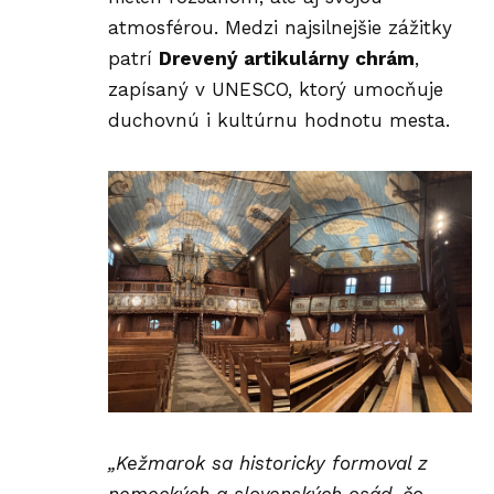
atmosférou. Medzi najsilnejšie zážitky
patrí
Drevený artikulárny chrám
,
zapísaný v UNESCO, ktorý umocňuje
duchovnú i kultúrnu hodnotu mesta.
„Kežmarok sa historicky formoval z
nemeckých a slovenských osád, čo