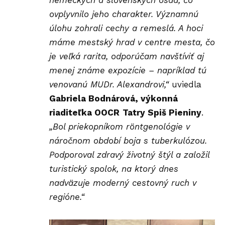
ovplyvnilo jeho charakter. Významnú
úlohu zohrali cechy a remeslá. A hoci
máme mestský hrad v centre mesta, čo
je veľká rarita, odporúčam navštíviť aj
menej známe expozície – napríklad tú
venovanú MUDr. Alexandrovi,“
uviedla
Gabriela Bodnárová, výkonná
riaditeľka OOCR
Tatry Spiš Pieniny
.
„Bol priekopníkom röntgenológie v
náročnom období boja s tuberkulózou.
Podporoval zdravý životný štýl a založil
turistický spolok, na ktorý dnes
nadväzuje moderný cestovný ruch v
regióne.“