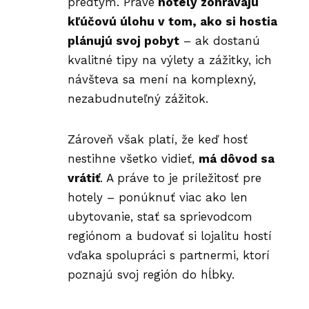
predtým. Práve
hotely zohrávajú
kľúčovú úlohu v tom, ako si hostia
plánujú svoj pobyt
– ak dostanú
kvalitné tipy na výlety a zážitky, ich
návšteva sa mení na komplexný,
nezabudnuteľný zážitok.
Zároveň však platí, že keď hosť
nestihne všetko vidieť,
má dôvod sa
vrátiť
. A práve to je príležitosť pre
hotely – ponúknuť viac ako len
ubytovanie, stať sa sprievodcom
regiónom a budovať si lojalitu hostí
vďaka spolupráci s partnermi, ktorí
poznajú svoj región do hĺbky.