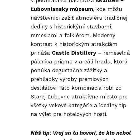
V podhradí sa nachádza
skanzen –
Ľubovniansky múzeum
, kde môžu
návštevníci zažiť atmosféru tradičnej
dediny s historickými stavbami,
remeslami a folklórom. Moderný
kontrast k historickým atrakciám
prináša
Castle Distillery
– remeselná
pálenica priamo v areáli hradu, ktorá
ponúka degustačné zážitky a
prehliadky výroby prémiových
destilátov. Táto kombinácia robí zo
Starej Ľubovne atraktívne miesto pre
všetky vekové kategórie a ideálny tip
na výlet pre hotelových hostí.
Náš tip: Vraj sa tu hovorí, že kto nebol