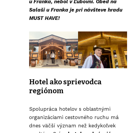
u Franka, nebol v Ľubovni. Obed na
Salaši u Franka
je pri návšteve hradu
MUST HAVE!
Hotel ako sprievodca
regiónom
Spolupráca hotelov s oblastnými
organizáciami cestovného ruchu má
dnes väčší význam než kedykoľvek