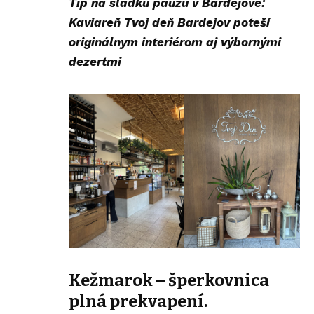
Tip na sladkú pauzu v Bardejove:
Kaviareň Tvoj deň Bardejov
poteší
originálnym interiérom aj výbornými
dezertmi
Kežmarok – šperkovnica
plná prekvapení.