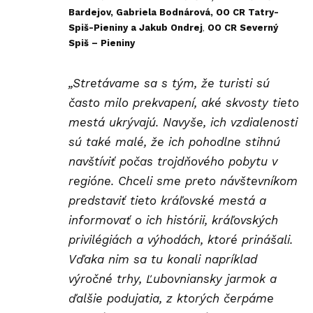
Bardejov, Gabriela Bodnárová, OO CR Tatry-
Spiš-Pieniny a Jakub Ondrej
,
OO CR Severný
Spiš – Pieniny
„Stretávame sa s tým, že turisti sú
často milo prekvapení, aké skvosty tieto
mestá ukrývajú. Navyše, ich vzdialenosti
sú také malé, že ich pohodlne stihnú
navštíviť počas trojdňového pobytu v
regióne. Chceli sme preto návštevníkom
predstaviť tieto kráľovské mestá a
informovať o ich histórii, kráľovských
privilégiách a výhodách, ktoré prinášali.
Vďaka nim sa tu konali napríklad
výročné trhy, Ľubovniansky jarmok a
ďalšie podujatia, z ktorých čerpáme