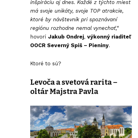
inšpiráciu aj dnes. Každé z týchto miest
má svoje unikáty, svoje TOP atrakcie,
ktoré by návštevník pri spoznávaní
regiónu rozhodne nemal vynechať,“
hovorí
Jakub Ondrej
,
výkonný riaditeľ
OOCR Severný Spiš – Pieniny
.
Ktoré to sú?
Levoča a svetová rarita –
oltár Majstra Pavla