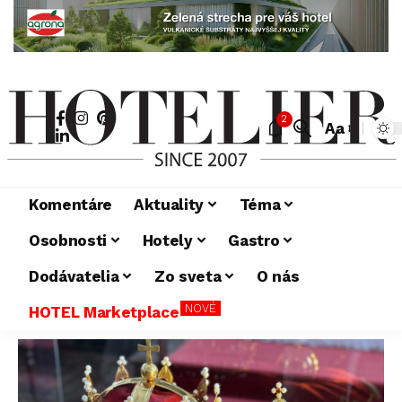
2
Aa
Komentáre
Aktuality
Téma
Osobnosti
Hotely
Gastro
Dodávatelia
Zo sveta
O nás
NOVÉ
HOTEL Marketplace