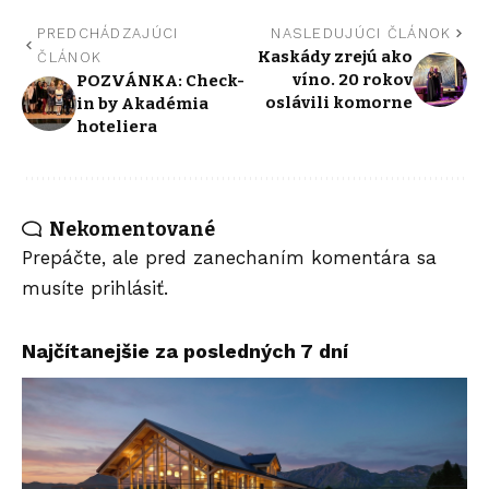
PREDCHÁDZAJÚCI
NASLEDUJÚCI ČLÁNOK
Kaskády zrejú ako
ČLÁNOK
víno. 20 rokov
POZVÁNKA: Check-
oslávili komorne
in by Akadémia
hoteliera
Nekomentované
Prepáčte, ale pred zanechaním komentára sa
musíte
prihlásiť
.
Najčítanejšie za posledných 7 dní