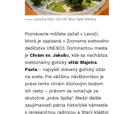
Levoča, Foto: OO CR Tatry-Spiš-Pieniny
Poznávanie môžete začať v Levoči,
ktorá je zapísaná v Zozname svetového
dedičstva UNESCO. Dominantou mesta
je
Chrám sv. Jakub
a, kde sa nachádza
svetoznámy gotický
oltár Majstra
Pavla
– najvyšší drevený gotický oltár
na svete. Pre väčšinu návštevníkov je
práve tento chrám kľúčovým bodom
ich cesty – právom sa označuje za
skutočné „srdce Spiša“. Medzi ďalšie
zaujímavosti patria historické námestie
s renesančnou radnicou a Starý kláštor