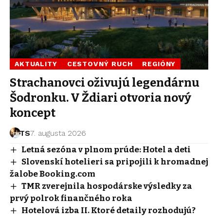
AKTUALITY
CESTOVNÝ RUCH
REGIÓNY
Strachanovci oživujú legendárnu
Šodronku. V Ždiari otvoria nový
koncept
TS
7. augusta 2026
Letná sezóna v plnom prúde: Hotel a deti
Slovenskí hotelieri sa pripojili k hromadnej
žalobe Booking.com
TMR zverejnila hospodárske výsledky za
prvý polrok finančného roka
Hotelová izba II. Ktoré detaily rozhodujú?