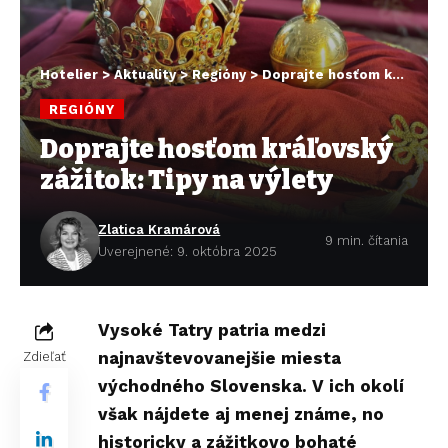
Hotelier
>
Aktuality
>
Regióny
>
Doprajte hosťom kráľovský zážitok: Tipy na výlety
REGIÓNY
Doprajte hosťom kráľovský
zážitok: Tipy na výlety
Zlatica Kramárová
9 min. čítania
Uverejnené: 9. októbra 2025
Vysoké Tatry patria medzi
najnavštevovanejšie miesta
Zdieľať
východného Slovenska. V ich okolí
však nájdete aj menej známe, no
historicky a zážitkovo bohaté