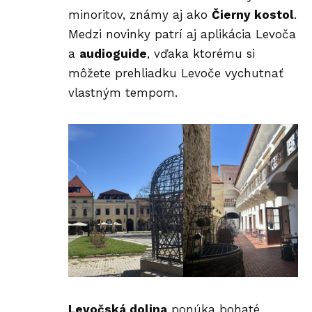
minoritov, známy aj ako
Čierny kostol
.
Medzi novinky patrí aj aplikácia Levoča
a
audioguide
, vďaka ktorému si
môžete prehliadku Levoče vychutnať
vlastným tempom.
Levočská dolina
ponúka bohaté