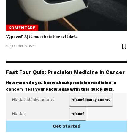
KOMENTÁRE
Výpoveď! Aj tú musí hotelier zvládať…
5. januára 2024
Fast Four Quiz: Precision Medicine in Cancer
How much do you know about precision medicine in
cancer? Test your knowledge with this quick quiz.
Get Started