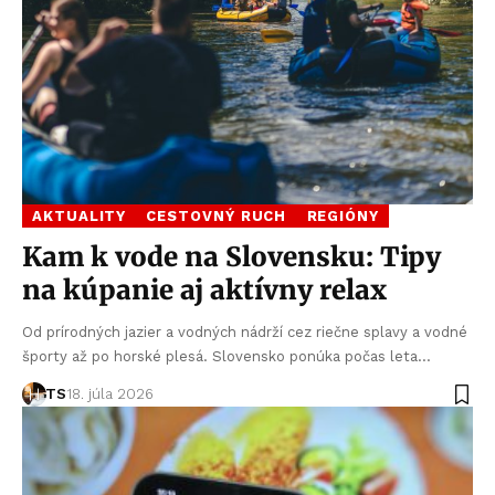
AKTUALITY
CESTOVNÝ RUCH
REGIÓNY
Kam k vode na Slovensku: Tipy
na kúpanie aj aktívny relax
Od prírodných jazier a vodných nádrží cez riečne splavy a vodné
športy až po horské plesá. Slovensko ponúka počas leta…
TS
18. júla 2026