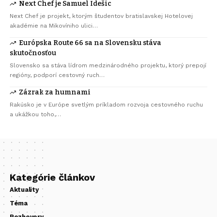
Next Chef je Samuel Idešic
Next Chef je projekt, ktorým študentov bratislavskej Hotelovej
akadémie na Mikovíniho ulici…
Európska Route 66 sa na Slovensku stáva
skutočnosťou
Slovensko sa stáva lídrom medzinárodného projektu, ktorý prepojí
regióny, podporí cestovný ruch…
Zázrak za humnami
Rakúsko je v Európe svetlým príkladom rozvoja cestovného ruchu
a ukážkou toho,…
Kategórie článkov
Aktuality
Téma
Rozhovory