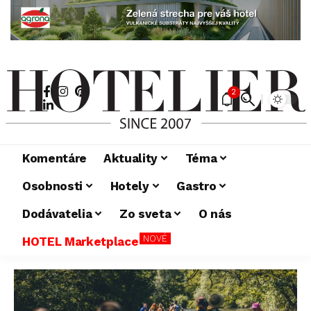
2
Komentáre
Aktuality
Téma
Osobnosti
Hotely
Gastro
Dodávatelia
Zo sveta
O nás
NOVÉ
HOTEL Marketplace