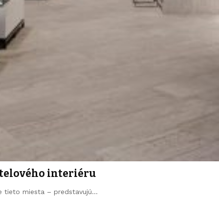
telového interiéru
e tieto miesta – predstavujú…