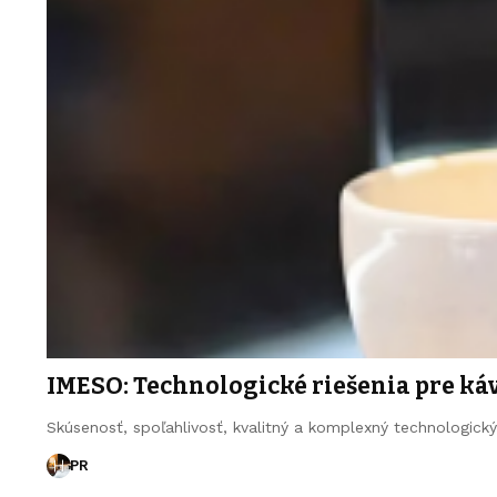
IMESO: Technologické riešenia pre k
Skúsenosť, spoľahlivosť, kvalitný a komplexný technologick
PR