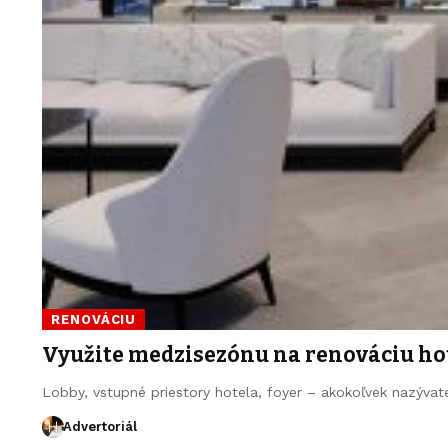
RENOVÁCIU
Využite medzisezónu na renováciu ho
Lobby, vstupné priestory hotela, foyer – akokoľvek nazývat
Advertoriál