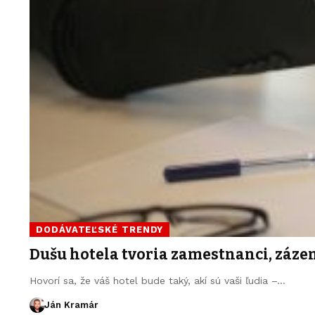
DODÁVATEĽSKÉ TRENDY
Dušu hotela tvoria zamestnanci, zázem
Hovorí sa, že váš hotel bude taký, akí sú vaši ľudia –…
Ján Kramár