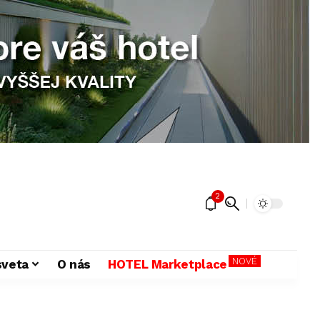
2
NOVÉ
sveta
O nás
HOTEL Marketplace