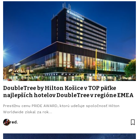
DoubleTree by Hilton Košice v TOP päťke
najlepších hotelov DoubleTree v regióne EMEA
Prestížnu cenu PRIDE AWARD, ktorú udeľuje spoločnosť Hilton
Worldwide získal za rok…
red.