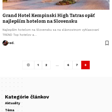
Grand Hotel Kempinski High Tatras opäť
najlepším hotelom na Slovensku
Najlepším hotelom na Slovensku sa na slávnostnom vyhlasovaní
TREND Top hotelov a…
red.
1
2
…
6
7
8
Kategórie článkov
Aktuality
Téma