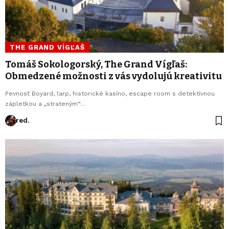
THE GRAND VÍGĽAŠ
Tomáš Sokologorský, The Grand Vígľaš:
Obmedzené možnosti z vás vydolujú kreativitu
Pevnosť Boyard, larp, historické kasíno, escape room s detektívnou
zápletkou a „strateným“…
red.