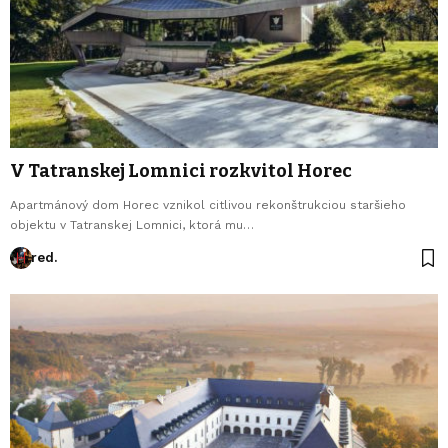
V Tatranskej Lomnici rozkvitol Horec
Apartmánový dom Horec vznikol citlivou rekonštrukciou staršieho
objektu v Tatranskej Lomnici, ktorá mu…
red.