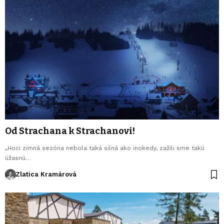
Od Strachana k Strachanovi!
„Hoci zimná sezóna nebola taká silná ako inokedy, zažili sme takú
úžasnú…
Zlatica Kramárová