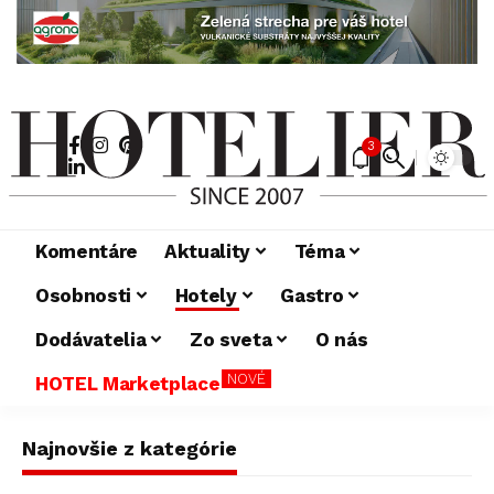
3
Komentáre
Aktuality
Téma
Osobnosti
Hotely
Gastro
Dodávatelia
Zo sveta
O nás
NOVÉ
HOTEL Marketplace
Najnovšie z kategórie