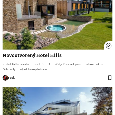
Novootvorený Hotel Hills
Hotel Hills obohatil portfólio AquaCity Poprad pred piatimi rokmi.
Odvtedy prešiel kompletnou…
red.