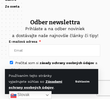
Zo sveta
Odber newslettra
Prihláste a na odber noviniek
a dostávajte naše najnovšie články či tipy!
E-mailová adresa
Prečítal som si
zásady ochrany osobných údajov
a
súhlasím s nimi.
Používaním tejto stránky
Odoberať newsletter
vyjadrujete súhlas so
Zásadami
Súhlasím
ochrany osobných údajov
.
Slovak
Nájdete nás na