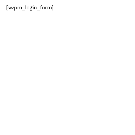
[swpm_login_form]