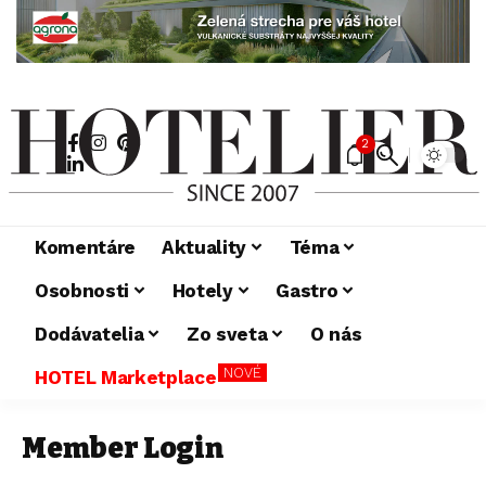
2
Komentáre
Aktuality
Téma
Osobnosti
Hotely
Gastro
Dodávatelia
Zo sveta
O nás
NOVÉ
HOTEL Marketplace
Member Login