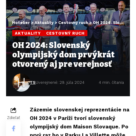
Hotelier
>
Aktuality
>
Cestovný ruch
>
OH 2024: Slovenský olympijský dom prvýkrát otvorený aj pre verejnosť
AKTUALITY
CESTOVNÝ RUCH
OH 2024: Slovenský
olympijský dom prvýkrát
otvorený aj pre verejnosť
TS
Uverejnené: 29. júla 2024
4 min. čítania
Zázemie slovenskej reprezentácie na
OH 2024 v Paríži tvorí slovenský
Zdieľať
olympijský dom Maison Slovaque. Po
prvý raz ho v Parku La Villette môže