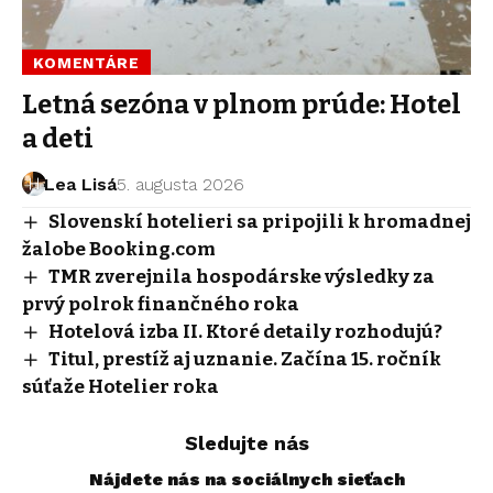
KOMENTÁRE
Letná sezóna v plnom prúde: Hotel
a deti
Lea Lisá
5. augusta 2026
Slovenskí hotelieri sa pripojili k hromadnej
žalobe Booking.com
TMR zverejnila hospodárske výsledky za
prvý polrok finančného roka
Hotelová izba II. Ktoré detaily rozhodujú?
Titul, prestíž aj uznanie. Začína 15. ročník
súťaže Hotelier roka
Sledujte nás
Nájdete nás na sociálnych sieťach