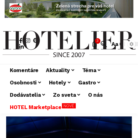
3
Aa
Komentáre
Aktuality
Téma
Osobnosti
Hotely
Gastro
Dodávatelia
Zo sveta
O nás
NOVÉ
HOTEL Marketplace