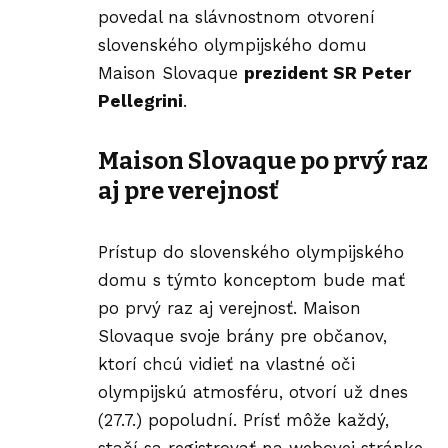
povedal na slávnostnom otvorení
slovenského olympijského domu
Maison Slovaque
prezident SR Peter
Pellegrini
.
Maison Slovaque po prvý raz
aj pre verejnosť
Prístup do slovenského olympijského
domu s týmto konceptom bude mať
po prvý raz aj verejnosť. Maison
Slovaque svoje brány pre občanov,
ktorí chcú vidieť na vlastné oči
olympijskú atmosféru, otvorí už dnes
(27.7.) popoludní. Prísť môže každý,
stačí sa registrovať na webovej stránke