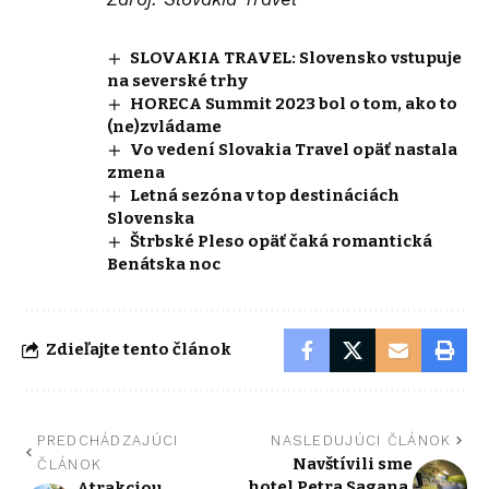
SLOVAKIA TRAVEL: Slovensko vstupuje
na severské trhy
HORECA Summit 2023 bol o tom, ako to
(ne)zvládame
Vo vedení Slovakia Travel opäť nastala
zmena
Letná sezóna v top destináciách
Slovenska
Štrbské Pleso opäť čaká romantická
Benátska noc
Zdieľajte tento článok
PREDCHÁDZAJÚCI
NASLEDUJÚCI ČLÁNOK
Navštívili sme
ČLÁNOK
hotel Petra Sagana.
Atrakciou