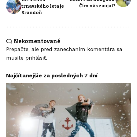
Čím nás zaujal?
trnavského leta je
Srandoň
Nekomentované
Prepáčte, ale pred zanechaním komentára sa
musíte
prihlásiť
.
Najčítanejšie za posledných 7 dní