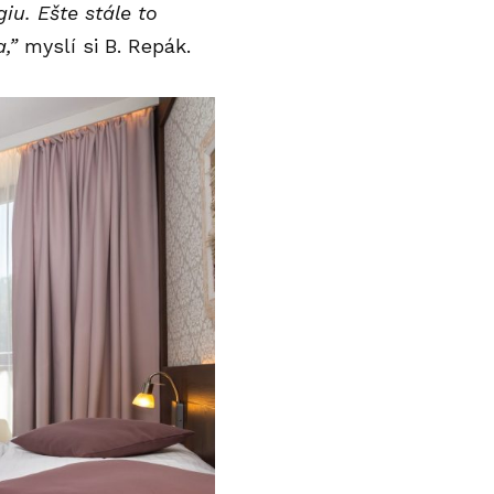
u. Ešte stále to
,”
myslí si B. Repák.