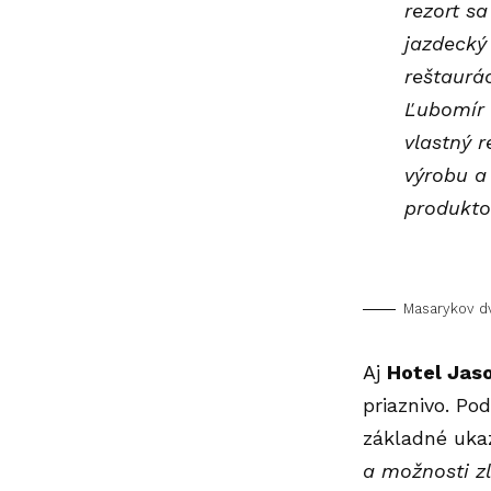
rezort s
jazdecký
reštaurác
Ľubomír 
vlastný 
výrobu a
produkto
Masarykov d
Aj
Hotel Jas
priaznivo. Po
základné uka
a možnosti z