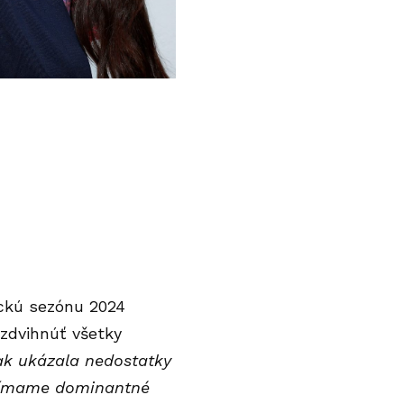
ickú sezónu 2024
 zdvihnúť všetky
k ukázala nedostatky
 vnímame dominantné