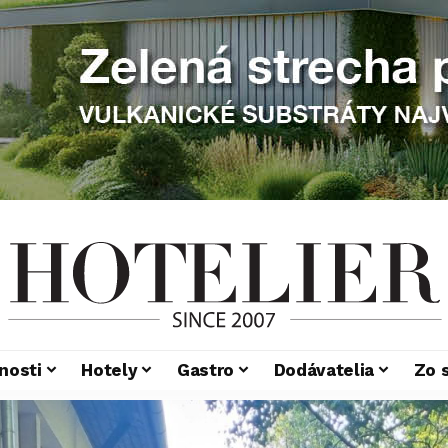
nosti
Hotely
Gastro
Dodávatelia
Zo 