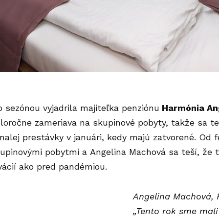
 sezónou vyjadrila majiteľka penziónu
Harmónia An
loročne zameriava na skupinové pobyty, takže sa te
alej prestávky v januári, kedy majú zatvorené. Od
upinovými pobytmi a Angelina Machová sa teší, že t
vácií ako pred pandémiou.
Angelina Machová, 
„Tento rok sme mali