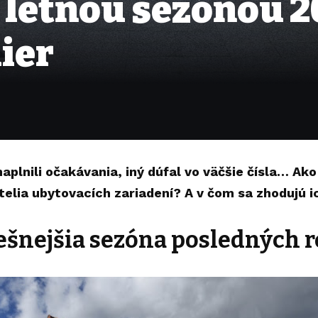
 letnou sezónou 2
ier
aplnili očakávania, iný dúfal vo väčšie čísla… Ak
elia ubytovacích zariadení? A v čom sa zhodujú 
šnejšia sezóna posledných 