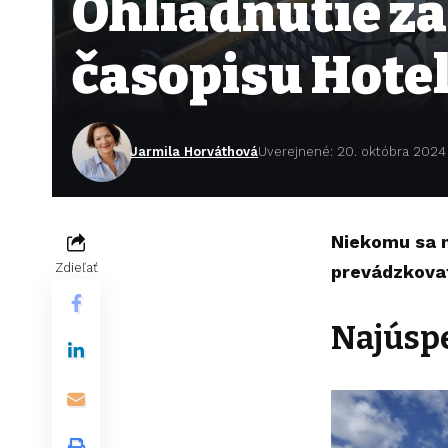
Ohliadnutie za
časopisu Hotel
Jarmila Horváthová
Uverejnené: 20. októbra 2024
Niekomu sa n
Zdieľať
prevádzkovat
Najúspe