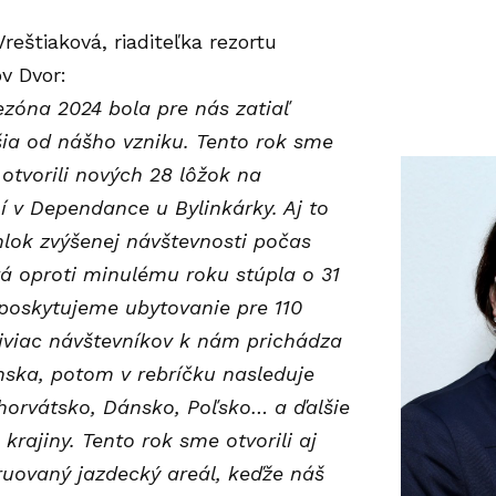
reštiaková, riaditeľka rezortu
v Dvor:
ezóna 2024 bola pre nás zatiaľ
jšia od nášho vzniku. Tento rok sme
 otvorili nových 28 lôžok na
í v Dependance u Bylinkárky. Aj to
ok zvýšenej návštevnosti počas
orá oproti minulému roku stúpla o 31
poskytujeme ubytovanie pre 110
jviac návštevníkov k nám prichádza
nska, potom v rebríčku nasleduje
horvátsko, Dánsko, Poľsko… a ďalšie
krajiny.
Tento rok sme otvorili aj
ruovaný jazdecký areál, keďže náš