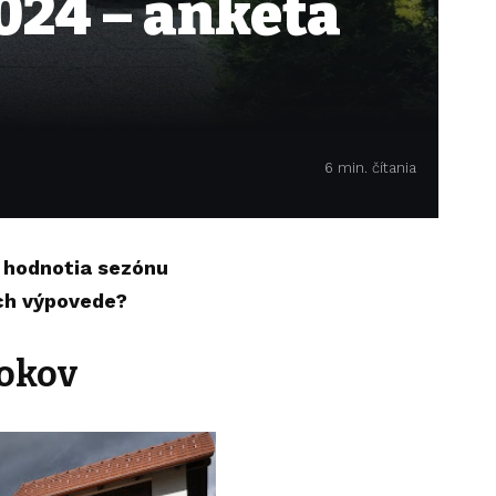
024 – anketa
6 min. čítania
o hodnotia sezónu
ich výpovede?
rokov