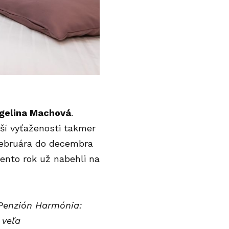
gelina Machová
.
ší vyťaženosti takmer
 februára do decembra
ento rok už nabehli na
Penzión Harmónia:
 veľa