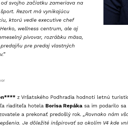
a od svojho začiatku zameriava na
 šport. Rezort má vynikajúcu
iu, ktorú vedie executive chef
Herko, wellness centrum, ale aj
remeselný pivovar, rozrábku mäsa,
 predajňu pre predaj vlastných
v.”
vor
on****
z Vršatského Podhradia hodnotí letnú turist
dľa riaditeľa hotela
Borisa Repáka
sa im podarilo sa
zovatele a prekonať predošlý rok.
„Rovnako nám vša
lepšenia. Je dôležité inšpirovať sa okolím V4 kde