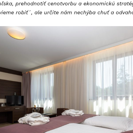
ľska, prehodnotiť cenotvorbu a ekonomickú stratégi
vieme robiť´, ale určite nám nechýba chuť a odvaha