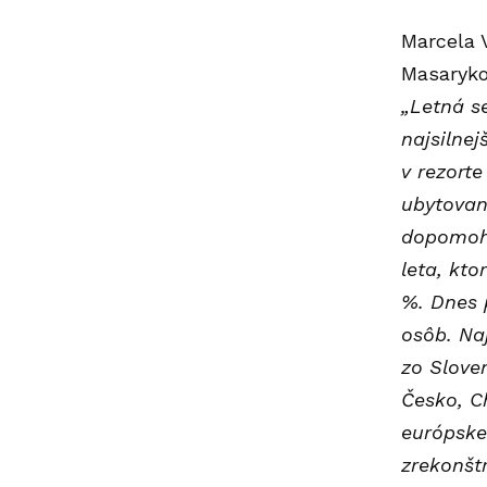
Marcela V
Masaryko
„Letná s
najsilne
v rezorte
ubytovan
dopomohl
leta, kt
%. Dnes 
osôb. Na
zo Slove
Česko, C
európske 
zrekonšt