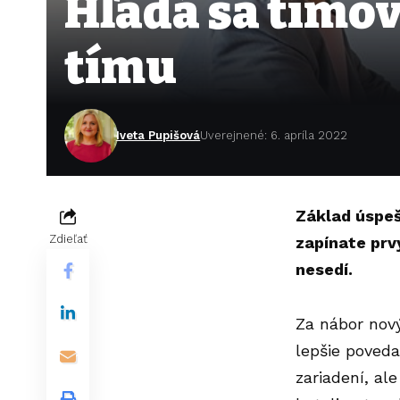
Hľadá sa tímo
tímu
Iveta Pupišová
Uverejnené: 6. apríla 2022
Základ úspeš
Zdieľať
zapínate prv
nesedí.
Za nábor nov
lepšie poveda
zariadení, al