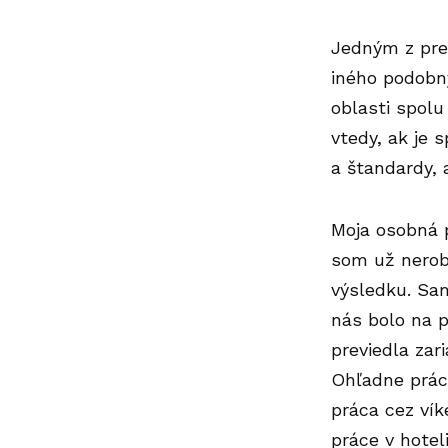
Jedným z pre
iného podobný
oblasti spolu
vtedy, ak je 
a štandardy, 
Moja osobná p
som už nerob
výsledku. Sam
nás bolo na 
previedla zar
Ohľadne práce
práca cez ví
práce v hotel