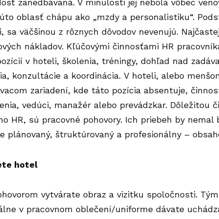
dosť zanedbávaná. V minulosti jej nebola vôbec veno
úto oblasť chápu ako „mzdy a personalistiku“. Pods
, sa väčšinou z rôznych dôvodov nevenujú. Najčastej
ových nákladov. Kľúčovými činnosťami HR pracovní
pozícií v hoteli, školenia, tréningy, dohľad nad zad
ia, konzultácie a koordinácia. V hoteli, alebo menš
vacom zariadení, kde táto pozícia absentuje, činno
denia, vedúci, manažér alebo prevádzkar. Dôležitou 
ho HR, sú pracovné pohovory. Ich priebeh by nemal 
e plánovaný, štruktúrovaný a profesionálny – obsa
te hotel
ovorom vytvárate obraz a vizitku spoločnosti. Tým
eálne v pracovnom oblečení/uniforme dávate uchádza