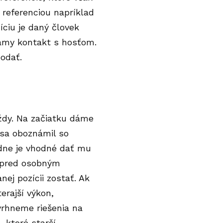
 referenciou napríklad
ciu je daný človek
iamy kontakt s hosťom.
odať.
ždy. Na začiatku dáme
i sa oboznámil so
dne je vhodné dať mu
e pred osobným
nej pozícii zostať. Ak
erajší výkon,
avrhneme riešenia na
, ktoré starší