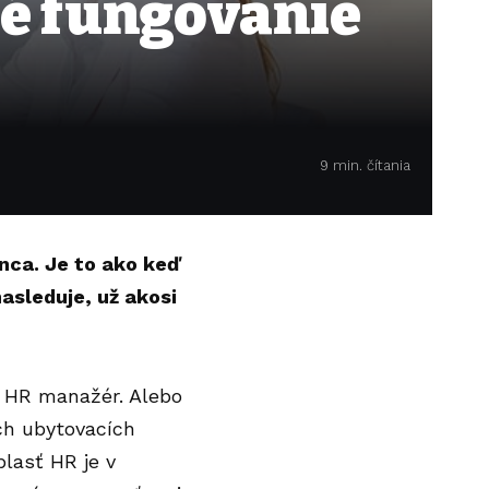
né fungovanie
9 min. čítania
nca. Je to ako keď
asleduje, už akosi
ý HR manažér. Alebo
ích ubytovacích
blasť HR je v