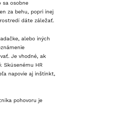
ko sa osobne
en za behu, popri inej
rostredí dáte záležať.
sadačke, alebo iných
boznámenie
vať. Je vhodné, ak
jný. Skúsenému HR
ľa napovie aj inštinkt,
tníka pohovoru je