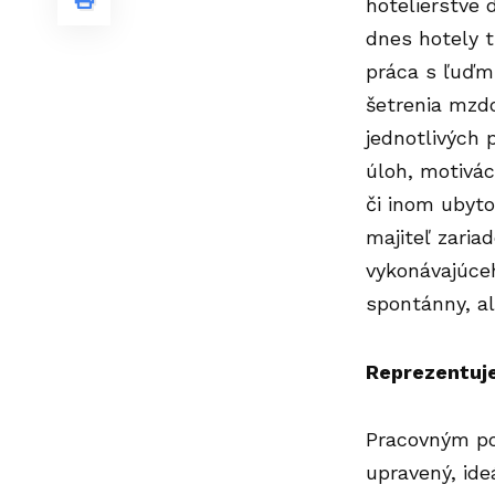
hotelierstve 
dnes hotely t
práca s ľuďmi
šetrenia mzd
jednotlivých 
úloh, motivác
či inom ubyto
majiteľ zaria
vykonávajúce
spontánny, al
Reprezentuje
Pracovným poh
upravený, id