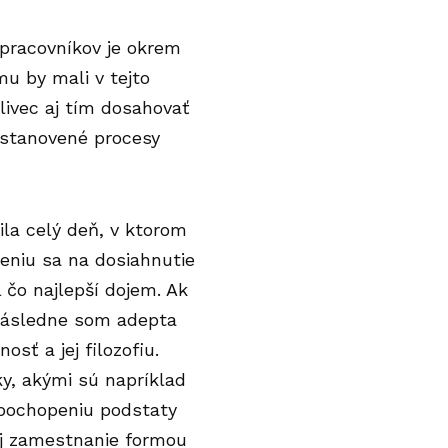
pracovníkov je okrem
u by mali v tejto
livec aj tím dosahovať
, stanovené procesy
ila celý deň, v ktorom
eniu sa na dosiahnutie
 čo najlepší dojem. Ak
 Následne som adepta
sť a jej filozofiu.
ky, akými sú napríklad
epochopeniu podstaty
aj zamestnanie formou