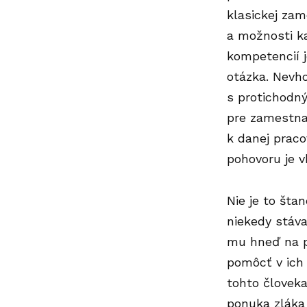
klasickej zam
a možnosti ka
kompetencií j
otázka. Nevho
s protichodný
pre zamestna
k danej praco
pohovoru je v
Nie je to šta
niekedy stáva
mu hneď na p
pomôcť v ich 
tohto človeka
ponuka zláka 