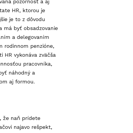
vaná pozornosť a aj
tate HR, ktorou je
šie je to z dôvodu
ka má byť obsadzovanie
ávaním a delegovaním
om rodinnom penzióne,
sti HR vykonáva zväčša
činnosťou pracovníka,
byť náhodný a
hom aj formou.
, že naň prídete
čovi najavo rešpekt,