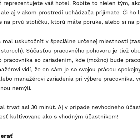
ž reprezentujete váš hotel. Robíte to nielen tým, a
 ale aj v akom prostredí uchádzača prijímate. Či ho l
e na prvú stoličku, ktorú máte poruke, alebo si na p
 mal uskutočniť v špeciálne určenej miestnosti (za
iestoroch). Súčasťou pracovného pohovoru je tiež o
o pracovníka so zariadením, kde (možno) bude praco
ažérovi vidí, že on sám je so svojou prácou spoko
lebo manažérovi zariadenia pri výbere pracovníka, ve
inou nemýli.
l trvať asi 30 minút. Aj v prípade nevhodného účas
iesť kultivovane ako s vhodným účastníkom!
merať