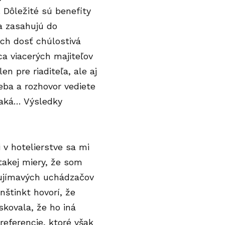
 Dôležité sú benefity
ia zasahujú do
ach dosť chúlostivá
a viacerých majiteľov
n pre riaditeľa, ale aj
ba a rozhovor vediete
 čaká… Výsledky
 v hotelierstve sa mi
takej miery, že som
aujímavých uchádzačov
nštinkt hovorí, že
kovala, že ho iná
referencie, ktoré však