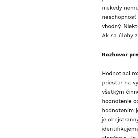
niekedy nemus
neschopnosť 
vhodný. Niekt
Ak sa úlohy z
Rozhovor pr
Hodnotiaci r
priestor na v
všetkým činn
hodnotenie o
hodnotením je
je obojstrann
identifikujem
zlepšenie. Je