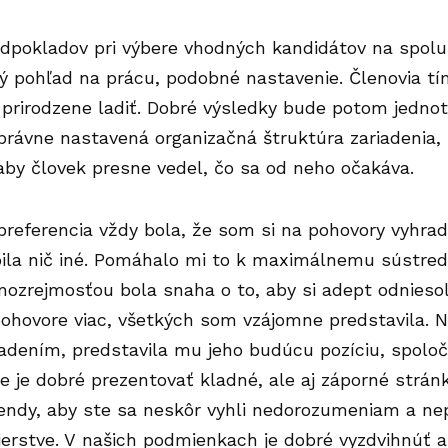
dpokladov pri výbere vhodných kandidátov na spolu
 pohľad na prácu, podobné nastavenie. Členovia tím
 prirodzene ladiť. Dobré výsledky bude potom jednot
správne nastavená organizačná štruktúra zariadenia
aby človek presne vedel, čo sa od neho očakáva.
referencia vždy bola, že som si na pohovory vyhrad
ila nič iné. Pomáhalo mi to k maximálnemu sústred
ozrejmosťou bola snaha o to, aby si adept odniesol
pohovore viac, všetkých som vzájomne predstavila.
iadením, predstavila mu jeho budúcu pozíciu, spoločno
 je dobré prezentovať kladné, ale aj záporné strán
kendy, aby ste sa neskôr vyhli nedorozumeniam a n
ierstve. V našich podmienkach je dobré vyzdvihnúť 