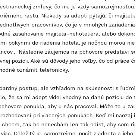
estnaneckej zmluvy, čo nie je vždy samozrejmosťou.
riérneho rastu. Niekedy sa adepti pýtajú, či majitel
ednotlivých pracovníkov, čo je v mnohých zariadeni
dné zasahovanie majiteľa-nehoteliera, alebo dokonc
mi pokynmi do riadenia hotela, je nočnou morou niele
ncov… Následne záujemca na pohovore predstaví se
vnej pozícii. Aké sú dôvody jeho voľby, čo od práce
hodné oznámiť telefonicky.
ndardný postup, ale vzhľadom na skúsenosti s ľuďmi
lo, že sa mi adept videl vhodný na danú pozíciu do 
ohovore ponúkla, aby u nás pracoval. Môže to u z
rozhodovaní pri viacerých ponukách. Keď mi naozaj i
 chcem, tak ho nenechám len tak odísť, aby som ris
viac. Dôležitý je, samozrejme, pocit z adepta a jeho 