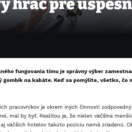
vý hráč pre úspeš
ného fungovania tímu je správny výber zamestna
ý gombík na kabáte. Keď sa pomýlite, všetko, čo n
ých pracovníkov je okrem iných činností zodpovedn
né, mal by byť. Realitou je, že nielen väčšina menš
e aj väčších hotelov takúto pozíciu nemá zriadenú. O