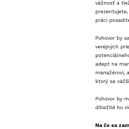
vážnosť a tie
prezentujete,
práci posadít
Pohovor by sa
verejných pr
potenciálneh
adept na man
manažérovi, a
ktorý sa väčš
Pohovor by ma
dôležité ho v
Na čo sa za