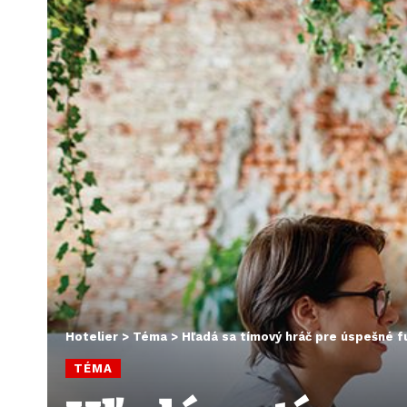
Hotelier
>
Téma
>
Hľadá sa tímový hráč pre úspešné f
TÉMA