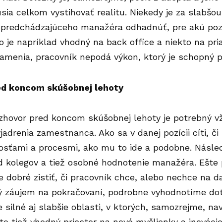
ia celkom vystihovať realitu. Niekedy je za slabšou
predchádzajúceho manažéra odhadnúť, pre akú pozí
o je napríklad vhodný na back office a niekto na pr
amenia, pracovník nepodá výkon, ktorý je schopný p
ed koncom skúšobnej lehoty
ozhovor pred koncom skúšobnej lehoty je potrebný v
yjadrenia zamestnanca. Ako sa v danej pozícii cíti, č
osťami a procesmi, ako mu to ide a podobne. Násle
d kolegov a tiež osobné hodnotenie manažéra. Ešt
 dobré zistiť, či pracovník chce, alebo nechce na da
ý záujem na pokračovaní, podrobne vyhodnotíme dot
e silné aj slabšie oblasti, v ktorých, samozrejme, n
 to tiež vhodný priestor na nové myšlienky a inovácie