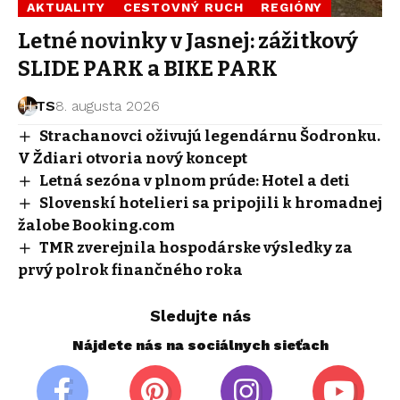
AKTUALITY
CESTOVNÝ RUCH
REGIÓNY
Letné novinky v Jasnej: zážitkový
SLIDE PARK a BIKE PARK
TS
8. augusta 2026
Strachanovci oživujú legendárnu Šodronku.
V Ždiari otvoria nový koncept
Letná sezóna v plnom prúde: Hotel a deti
Slovenskí hotelieri sa pripojili k hromadnej
žalobe Booking.com
TMR zverejnila hospodárske výsledky za
prvý polrok finančného roka
Sledujte nás
Nájdete nás na sociálnych sieťach