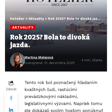
Hotelier
>
Aktuality
>
Rok 2025? Bola to divoká jazda.
AKTUALITY
Rok 2025? Bola to divoká
jazda.
Martina Matejová
4 min. čítania
Uverejnené: 31. decembra 2025
Tento rok bol poznačený hľadaním
kvalitných ľudí, rastúcimi
Zdieľať
prevádzkovými nákladmi,
legislatívnymi výzvami. Napriek tomu
ste dokázali svojim hosťom ponúknuť