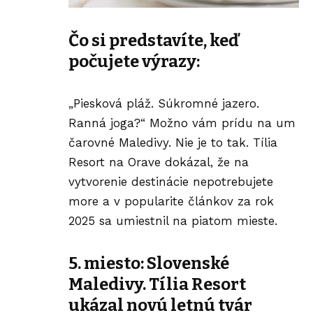
Čo si predstavíte, keď
počujete výrazy:
„Piesková pláž. Súkromné jazero.
Ranná joga?“ Možno vám prídu na um
čarovné Maledivy. Nie je to tak.
Tília
Resort na Orave
dokázal, že na
vytvorenie destinácie nepotrebujete
more a v popularite článkov za rok
2025 sa umiestnil na piatom mieste.
5. miesto: Slovenské
Maledivy. Tília Resort
ukázal novú letnú tvár