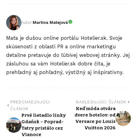
Autor:
Martina Matejová
Maťa je dušou online portálu Hotelier.sk. Svoje
skúsenosti z oblasti PR a online marketingu
detailne pretavuje do ľúbivej webovej stránky. Jej
zásluhou sa vám Hotelier.sk dobre číta, je
prehľadný aj pohľadný, výstižný aj inšpiratívny.
PREDCHÁDZAJÚCI
NASLEDUJÚCI ČLÁNOK
Keď móda otvára
ČLÁNOK
dvere hotelov: od
Prvé lietadlo linky
Versace po Louis
Gdańsk – Poprad-
Vuitton 2026
Tatry pristálo cez
Vianoce