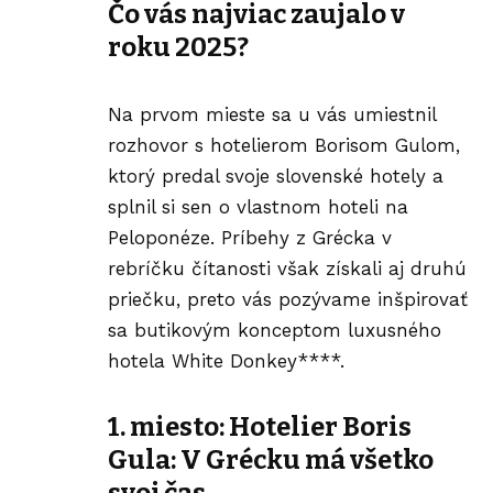
Čo vás najviac zaujalo v
roku 2025?
Na prvom mieste sa u vás umiestnil
rozhovor s hotelierom Borisom Gulom
,
ktorý predal svoje slovenské hotely a
splnil si sen o vlastnom hoteli na
Peloponéze. Príbehy z Grécka v
rebríčku čítanosti však získali aj druhú
priečku, preto vás pozývame inšpirovať
sa
butikovým konceptom luxusného
hotela White Donkey****
.
1. miesto: Hotelier Boris
Gula: V Grécku má všetko