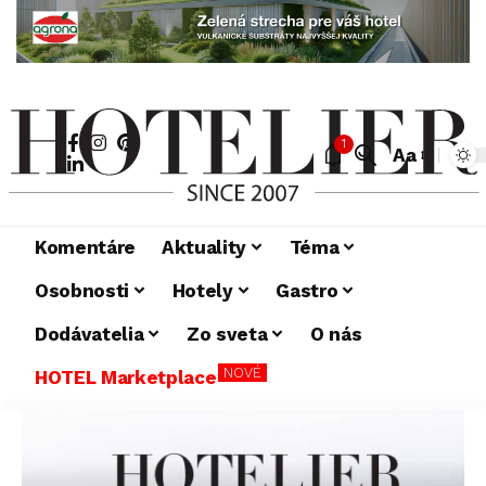
1
Aa
Komentáre
Aktuality
Téma
Osobnosti
Hotely
Gastro
Dodávatelia
Zo sveta
O nás
NOVÉ
HOTEL Marketplace