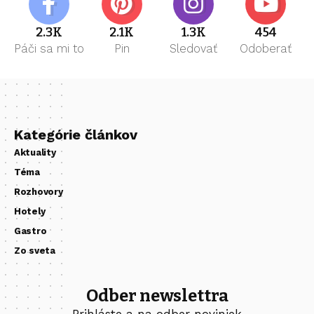
2.3K
2.1K
1.3K
454
Páči sa mi to
Pin
Sledovať
Odoberať
Kategórie článkov
Aktuality
Téma
Rozhovory
Hotely
Gastro
Zo sveta
Odber newslettra
Prihláste a na odber noviniek