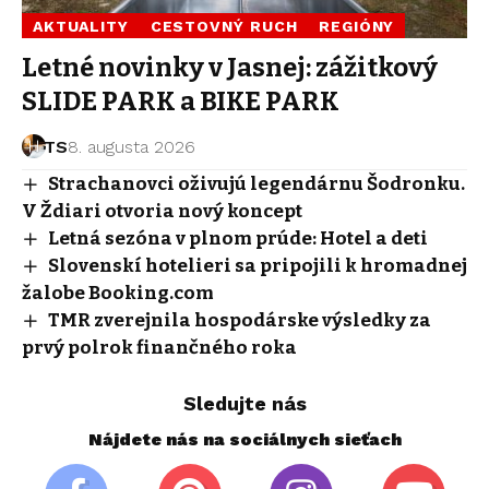
AKTUALITY
CESTOVNÝ RUCH
REGIÓNY
Letné novinky v Jasnej: zážitkový
SLIDE PARK a BIKE PARK
TS
8. augusta 2026
Strachanovci oživujú legendárnu Šodronku.
V Ždiari otvoria nový koncept
Letná sezóna v plnom prúde: Hotel a deti
Slovenskí hotelieri sa pripojili k hromadnej
žalobe Booking.com
TMR zverejnila hospodárske výsledky za
prvý polrok finančného roka
Sledujte nás
Nájdete nás na sociálnych sieťach