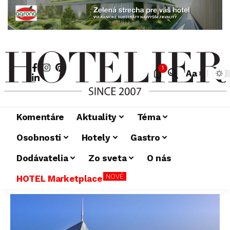
1
Aa
Komentáre
Aktuality
Téma
Osobnosti
Hotely
Gastro
Dodávatelia
Zo sveta
O nás
NOVÉ
HOTEL Marketplace