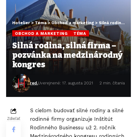
Hotelier
>
Téma
>
Obchod a marketing
>
Silná rodina, silná firma – pozvánka na medzinárodný kongres
OBCHOD A MARKETING
TÉMA
Silná rodina, silná firma –
pozvánka na medzinárodný
kongres
red.
Uverejnené: 17. augusta 2021
2 min. čítania
S cieľom budovať silné rodiny a silné
rodinné firmy organizuje Inštitút
Zdieľať
Rodinného Businessu už 2. ročník
Medzinárodného kongresu rodinných