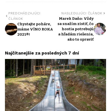
PREDCHÁDZAJÚCI
NASLEDUJÚCI ČLÁNOK
Marek Daňo: Vždy
ČLÁNOK
sa snažím zistiť, čo
Chystajte poháre,
hostia potrebujú
máme VÍNO ROKA
a hľadám riešenia,
2021®!
ako to spraviť
Najčítanejšie za posledných 7 dní