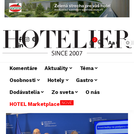
2
Aa
Komentáre
Aktuality
Téma
Osobnosti
Hotely
Gastro
Dodávatelia
Zo sveta
O nás
NOVÉ
HOTEL Marketplace