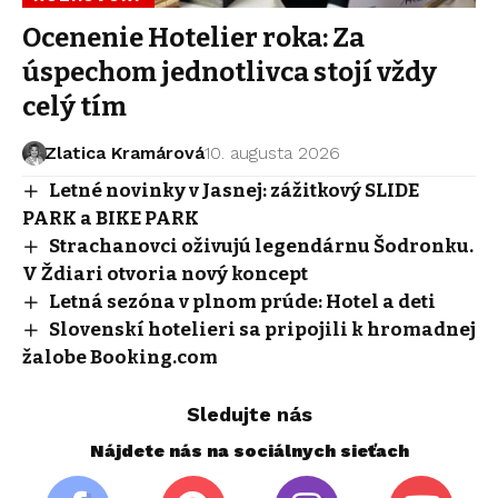
Ocenenie Hotelier roka: Za
úspechom jednotlivca stojí vždy
celý tím
Zlatica Kramárová
10. augusta 2026
Letné novinky v Jasnej: zážitkový SLIDE
PARK a BIKE PARK
Strachanovci oživujú legendárnu Šodronku.
V Ždiari otvoria nový koncept
Letná sezóna v plnom prúde: Hotel a deti
Slovenskí hotelieri sa pripojili k hromadnej
žalobe Booking.com
Sledujte nás
Nájdete nás na sociálnych sieťach