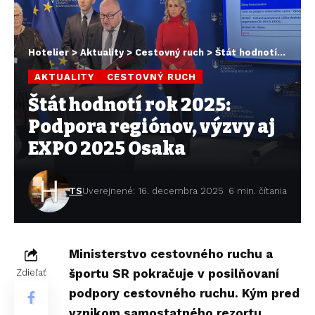
Hotelier
>
Aktuality
>
Cestovný ruch
>
Štát hodnotí rok 2025: Podpora regiónov, výzvy aj EXPO 2025 Osaka
AKTUALITY
CESTOVNÝ RUCH
Štát hodnotí rok 2025:
Podpora regiónov, výzvy aj
EXPO 2025 Osaka
TS
Uverejnené: 16. decembra 2025
6 min. čítania
Ministerstvo cestovného ruchu a
športu SR pokračuje v posilňovaní
Zdieľať
podpory cestovného ruchu. Kým pred
vznikom samostatného rezortu