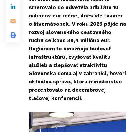
smerovalo do odvetvia približne 10
miliónov eur ročne, dnes ide takmer
o štvornásobok. V roku 2025 pôjde na
rozvoj slovenského cestovného
ruchu celkovo 39,4 milióna eur.
Regiónom to umožňuje budovať
infraštruktúru, zvyšovať kvalitu
služieb a zlepšovať atraktivitu
Slovenska doma aj v zahraničí, hovorí
aktuálna správa, ktorú ministerstvo
prezentovalo na decembrovej
tlačovej konferencii.