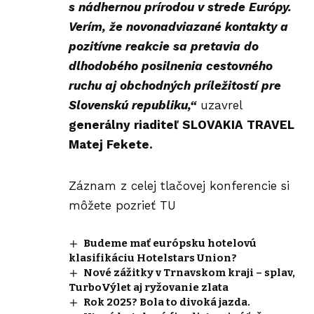
s nádhernou prírodou v strede Európy.
Verím, že novonadviazané kontakty a
pozitívne reakcie sa pretavia do
dlhodobého posilnenia cestovného
ruchu aj obchodných príležitostí pre
Slovenskú republiku,“
uzavrel
generálny riaditeľ SLOVAKIA TRAVEL
Matej Fekete.
Záznam z celej tlačovej konferencie si
môžete pozrieť
TU
Budeme mať európsku hotelovú
klasifikáciu Hotelstars Union?
Nové zážitky v Trnavskom kraji – splav,
TurboVýlet aj ryžovanie zlata
Rok 2025? Bola to divoká jazda.