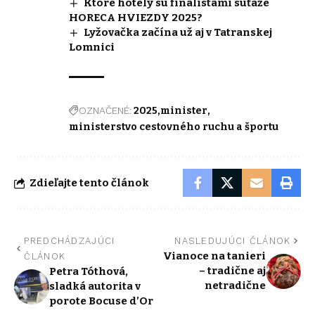
Ktoré hotely sú finalistami súťaže
HORECA HVIEZDY 2025?
Lyžovačka začína už aj v Tatranskej
Lomnici
OZNAČENÉ:
2025
minister
ministerstvo cestovného ruchu a športu
Zdieľajte tento článok
PREDCHÁDZAJÚCI
NASLEDUJÚCI ČLÁNOK
Vianoce na tanieri
ČLÁNOK
– tradične aj
Petra Tóthová,
netradične
sladká autorita v
porote Bocuse d’Or