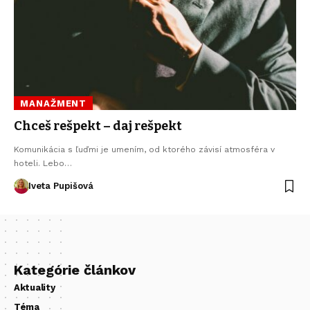
MANAŽMENT
Chceš rešpekt – daj rešpekt
Komunikácia s ľuďmi je umením, od ktorého závisí atmosféra v
hoteli. Lebo…
Iveta Pupišová
Kategórie článkov
Aktuality
Téma