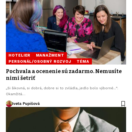
HOTELIER
MANAŽMENT
PERSONÁL/OSOBNÝ ROZVOJ
TÉMA
Pochvala a ocenenie sú zadarmo. Nemusíte
nimi šetriť
„Si šikovná, si dobrá, dobre si to zvládla, jedlo bolo výborné...“.
Okamžitá…
Iveta Pupišová