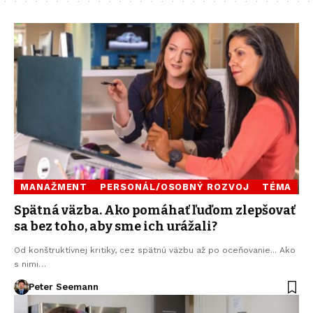
MANAŽMENT
PERSONÁL/OSOBNÝ ROZVOJ
TÉMA
Spätná väzba. Ako pomáhať ľuďom zlepšovať
sa bez toho, aby sme ich urážali?
Od konštruktívnej kritiky, cez spätnú väzbu až po oceňovanie... Ako
s nimi…
Peter Seemann