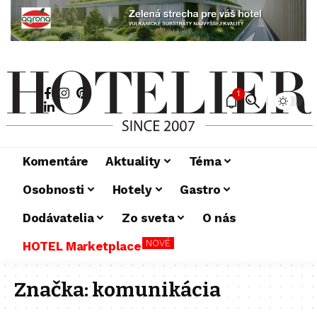
1
Komentáre
Aktuality
Téma
Osobnosti
Hotely
Gastro
Dodávatelia
Zo sveta
O nás
NOVÉ
HOTEL Marketplace
Značka:
komunikácia