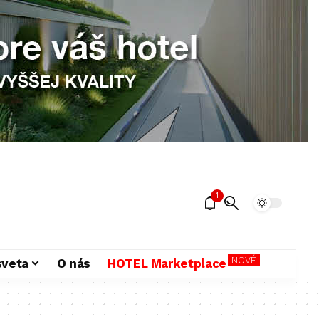
1
NOVÉ
sveta
O nás
HOTEL Marketplace