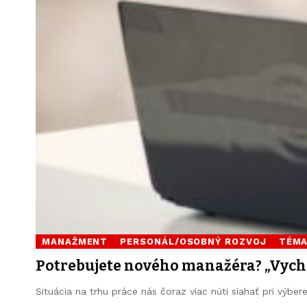
MANAŽMENT
PERSONÁL/OSOBNÝ ROZVOJ
TÉM
Potrebujete nového manažéra? „Vycho
Situácia na trhu práce nás čoraz viac núti siahať pri výb