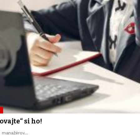
A
vajte“ si ho!
ere manažérov…