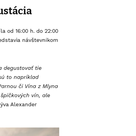
ustácia
la od 16:00 h. do 22:00
redstavia návštevníkom
 degustovať tie
sú to napríklad
arnou či Vína z Mlyna
špičkových vín, ale
zýva Alexander