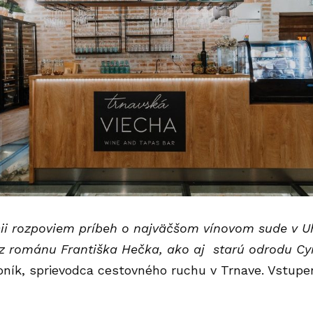
ii rozpoviem príbeh o najväčšom vínovom sude v U
z románu Františka Hečka, ako aj starú odrodu Cyr
oník, sprievodca cestovného ruchu v Trnave. Vstupe