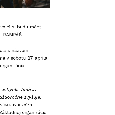
vníci si budú môcť
I a RAMPÁŠ
kcia s názvom
 v sobotu 27. apríla
 organizácia
uchytili. Vinárov
každoročne zvyšuje.
 niekedy k nám
ákladnej organizácie