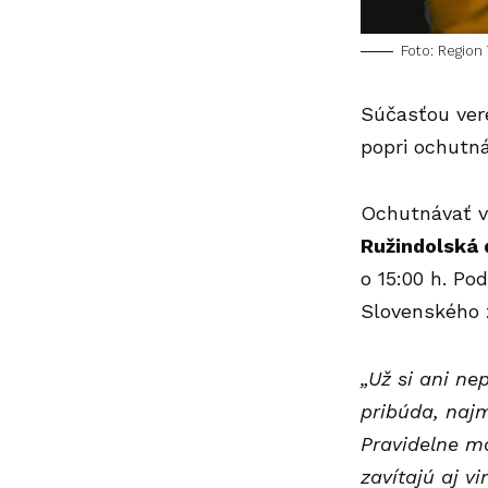
Foto: Region
Súčasťou vere
popri ochutn
Ochutnávať ví
Ružindolská 
o 15:00 h. Po
Slovenského 
„Už si ani ne
pribúda, najm
Pravidelne m
zavítajú aj vi