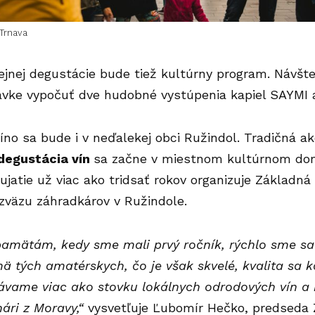
 Trnava
jnej degustácie bude tiež kultúrny program. Návšte
ávke vypočuť dve hudobné vystúpenia kapiel SAYM
no sa bude i v neďalekej obci Ružindol. Tradičná a
degustácia vín
sa začne v miestnom kultúrnom dome
dujatie už viac ako tridsať rokov organizuje Základná
zväzu záhradkárov v Ružindole.
pamätám, kedy sme mali prvý ročník, rýchlo sme sa 
ä tých amatérskych, čo je však skvelé, kvalita sa 
ávame viac ako stovku lokálnych odrodových vín a
nári z Moravy,“
vysvetľuje Ľubomír Hečko, predseda Z