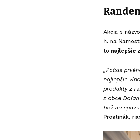
Randenú
Akcia s náz
h. na Námest
to
najlepšie z
„Počas prvéh
najlepšie vín
produkty z r
z obce Doľany
tiež na spozn
Prostinák, ri