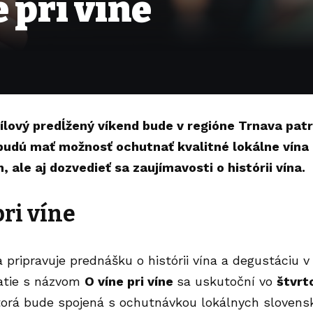
 pri víne
ílový predĺžený víkend bude v regióne Trnava patr
budú mať možnosť ochutnať kvalitné lokálne vína
 ale aj dozvedieť sa zaujímavosti o histórii vína.
pri víne
 pripravuje prednášku o histórii vína a degustáciu 
atie s názvom
O víne pri víne
sa uskutoční vo
štvrt
torá bude spojená s ochutnávkou lokálnych slovens