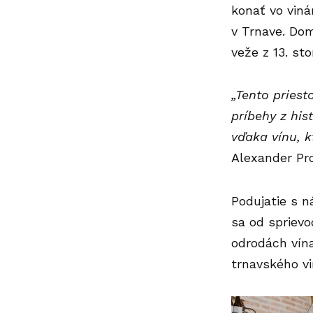
konať vo viná
v Trnave. Dom
veže z 13. sto
„Tento pries
príbehy z hi
vďaka vínu, 
Alexander Pr
Podujatie s 
sa od sprievo
odrodách vína
trnavského vi