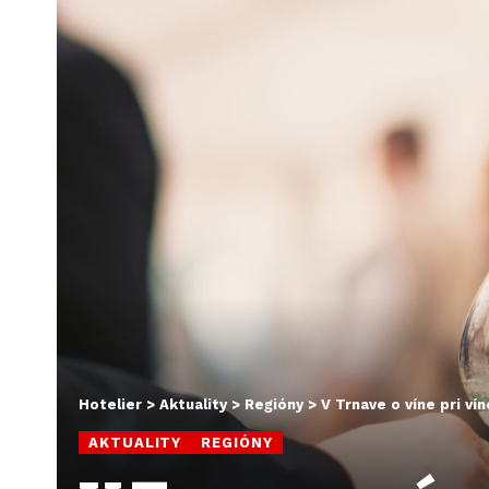
Hotelier
>
Aktuality
>
Regióny
>
V Trnave o víne pri vín
AKTUALITY
REGIÓNY