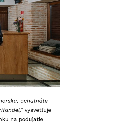
horsku, ochutnáte
ifandel,”
vysvetľuje
nku na podujatie