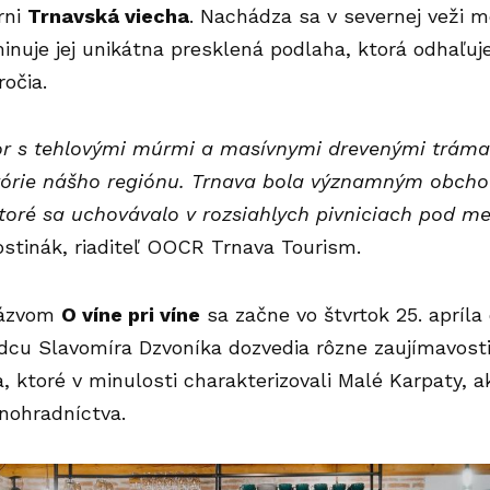
rni
Trnavská viecha
. Nachádza sa v severnej veži 
inuje jej unikátna presklená podlaha, ktorá odhaľu
ročia.
tor s tehlovými múrmi a masívnymi drevenými tráma
stórie nášho regiónu. Trnava bola významným obc
ktoré sa uchovávalo v rozsiahlych pivniciach pod 
ostinák, riaditeľ OOCR
Trnava Tourism
.
názvom
O víne pri víne
sa začne vo štvrtok 25. apríla 
dcu Slavomíra Dzvoníka dozvedia rôzne zaujímavosti
, ktoré v minulosti charakterizovali Malé Karpaty, ako
nohradníctva.