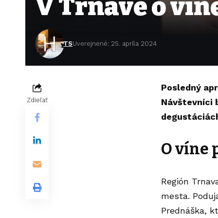
V Trnave o víne
TS
Uverejnené: 25. apríla 2024
Posledný apr
Zdieľať
Návštevníci 
degustáciách,
O víne 
Región Trnava
mesta. Poduj
Prednáška, k