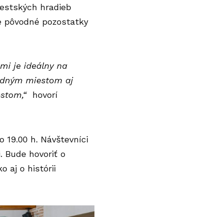
mestských hradieb
je pôvodné pozostatky
mi je ideálny na
hodným miestom aj
mestom,“
hovorí
o 19.00 h. Návštevníci
. Bude hovoriť o
 aj o histórii