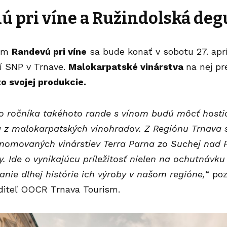
 pri víne a Ružindolská deg
vom
Randevú pri víne
sa bude konať v sobotu 27. aprí
í SNP v Trnave.
Malokarpatské vinárstva
na nej p
o svojej produkcie.
o ročníka takéhoto rande s vínom budú môcť hostia
a z malokarpatských vinohradov. Z Regiónu Trnava 
enomovaných vinárstiev Terra Parna zo Suchej nad P
. Ide o vynikajúcu príležitosť nielen na ochutnávku 
anie dlhej histórie ich výroby v našom regióne,
“ po
aditeľ OOCR Trnava Tourism.