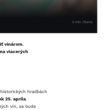
4 min. čítania
iť vinárom.
 na viacerých
v historických hradbách
ok 25. apríla
.
kých vín, sa bude