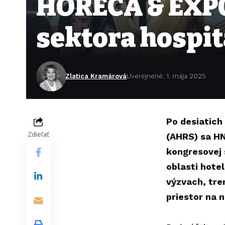
HORECA & EXPO 
sektora hospit
Zlatica Kramárová
Uverejnené: 1. mája 2025
Po desiatich
Zdieľať
(AHRS) sa H
kongresovej 
oblasti hote
výzvach, tre
priestor na 