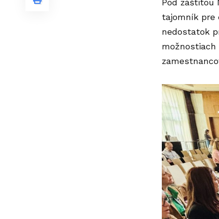
Pod záštitou
tajomník pre 
nedostatok pr
možnostiach 
zamestnanco