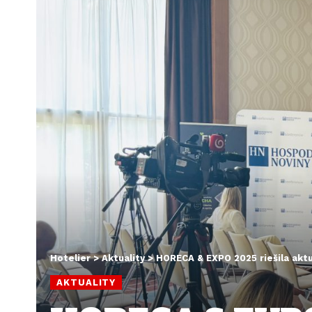
Hotelier
>
Aktuality
>
HORECA & EXPO 2025 riešila aktu
AKTUALITY