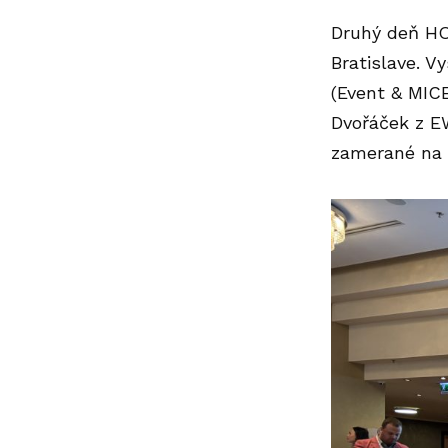
Druhý deň HO
Bratislave. V
(Event & MICE
Dvořáček z EW
zamerané na