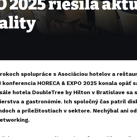
2025 riešila akt
ality
 rokoch spolupráce s Asociáciou hotelov a reštau
N konferencia HORECA & EXPO 2025 konala opäť s
sále hotela
DoubleTree by Hilton
v Bratislave sa s
lierstva a gastronómie. Ich spoločný čas patril d
ndoch a príležitostiach v sektore. Nechýbal ani o
networking.