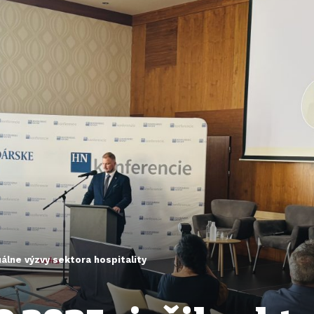
álne výzvy sektora hospitality