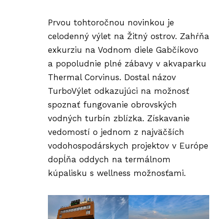
Prvou tohtoročnou novinkou je
celodenný výlet na Žitný ostrov. Zahŕňa
exkurziu na Vodnom diele Gabčíkovo
a popoludnie plné zábavy v akvaparku
Thermal Corvinus. Dostal názov
TurboVýlet odkazujúci na možnosť
spoznať fungovanie obrovských
vodných turbín zblízka. Získavanie
vedomostí o jednom z najväčších
vodohospodárskych projektov v Európe
dopĺňa oddych na termálnom
kúpalisku s wellness možnosťami.