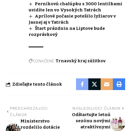
Perníkovú chalúpku s 3000 lentilkami
uvidíte len vo Vysokých Tatrách
Aprílové počasie potešilo lyžiarov v
Jasnej aj v Tatrách
Štart prázdnin na Liptove bude
rozprávkový
OZNAČENÉ:
Trnavský kraj zážitkov
Zdieľajte tento článok
PREDCHÁDZAJÚCI
NASLEDUJÚCI ČLÁNOK
Odštartujte letnú
ČLÁNOK
sezónu novými
Ministerstvo
atraktívnymi
rozdelilo dotácie