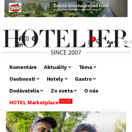
3
Aa
Komentáre
Aktuality
Téma
Osobnosti
Hotely
Gastro
Dodávatelia
Zo sveta
O nás
NOVÉ
HOTEL Marketplace