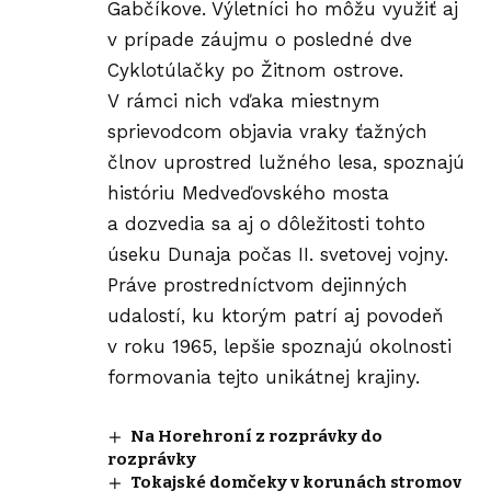
Gabčíkove. Výletníci ho môžu využiť aj
v prípade záujmu o posledné dve
Cyklotúlačky po Žitnom ostrove.
V rámci nich vďaka miestnym
sprievodcom objavia vraky ťažných
člnov uprostred lužného lesa, spoznajú
históriu Medveďovského mosta
a dozvedia sa aj o dôležitosti tohto
úseku Dunaja počas II. svetovej vojny.
Práve prostredníctvom dejinných
udalostí, ku ktorým patrí aj povodeň
v roku 1965, lepšie spoznajú okolnosti
formovania tejto unikátnej krajiny.
Na Horehroní z rozprávky do
rozprávky
Tokajské domčeky v korunách stromov