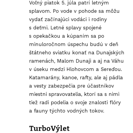
Voľný piatok 5. júla patrí letným
splavom. Po vode v pohode sa môžu
vydať začínajúci vodáci i rodiny
s deťmi. Letné splavy spojené
s opekačkou a kúpaním sa po
minuloročnom úspechu budú v deň
štátneho sviatku konať na Dunajských
ramenách, Malom Dunaji a aj na Váhu
v úseku medzi Hlohovcom a Sereďou.
Katamarány, kanoe, rafty, ale aj pádla
a vesty zabezpečia pre účastníkov
miestni spravovatelia, ktorí sa s nimi
tiež radi podelia o svoje znalosti flóry
a fauny týchto vodných tokov.
TurboVýlet