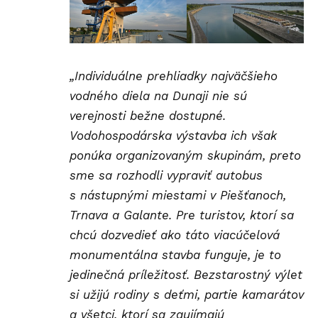
„Individuálne prehliadky najväčšieho
vodného diela na Dunaji nie sú
verejnosti bežne dostupné.
Vodohospodárska výstavba ich však
ponúka organizovaným skupinám, preto
sme sa rozhodli vypraviť autobus
s nástupnými miestami v Piešťanoch,
Trnava a Galante. Pre turistov, ktorí sa
chcú dozvedieť ako táto viacúčelová
monumentálna stavba funguje, je to
jedinečná príležitosť. Bezstarostný výlet
si užijú rodiny s deťmi, partie kamarátov
a všetci, ktorí sa zaujímajú