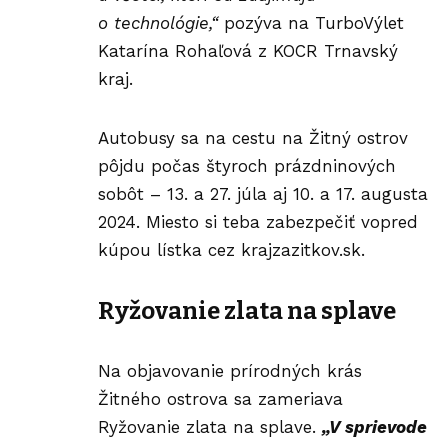
o technológie,“
pozýva na TurboVýlet
Katarína Rohaľová z KOCR Trnavský
kraj.
Autobusy sa na cestu na Žitný ostrov
pôjdu počas štyroch prázdninových
sobôt – 13. a 27. júla aj 10. a 17. augusta
2024. Miesto si teba zabezpečiť vopred
kúpou lístka cez krajzazitkov.sk.
Ryžovanie zlata na splave
Na objavovanie prírodných krás
Žitného ostrova sa zameriava
Ryžovanie zlata na splave.
„V sprievode