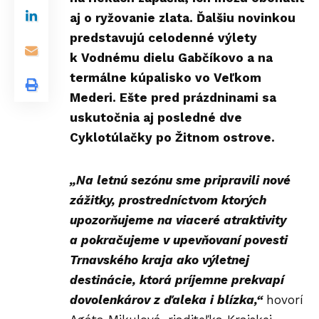
aj o ryžovanie zlata. Ďalšiu novinkou
predstavujú celodenné výlety
k Vodnému dielu Gabčíkovo a na
termálne kúpalisko vo Veľkom
Mederi. Ešte pred prázdninami sa
uskutočnia aj posledné dve
Cyklotúlačky po Žitnom ostrove.
„Na letnú sezónu sme pripravili nové
zážitky, prostredníctvom ktorých
upozorňujeme na viaceré atraktivity
a pokračujeme v upevňovaní povesti
Trnavského kraja ako výletnej
destinácie, ktorá príjemne prekvapí
dovolenkárov z ďaleka i blízka,“
hovorí