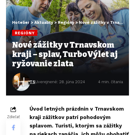
Hotelier
>
Aktuality
>
Regióny
>
Nové zážitky v Trnavskom kraji – splav, TurboVýlet aj ryžovanie zlata
REGIÓNY
Nové zážitky v Trnavskom
kraji – splav, TurboVýlet aj
ryžovanie zlata
TS
Uverejnené: 28. júna 2024
4 min. čítania
Úvod letných prázdnin v Trnavskom
kraji zážitkov patrí pohodovým
Zdieľať
splavom. Turisti, ktorým sa zážitky
na riekach zapáčia, ich môžu obohatiť