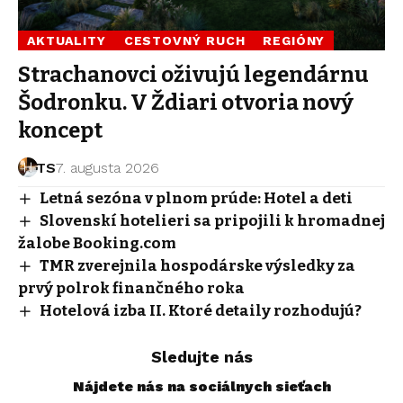
AKTUALITY
CESTOVNÝ RUCH
REGIÓNY
Strachanovci oživujú legendárnu
Šodronku. V Ždiari otvoria nový
koncept
TS
7. augusta 2026
Letná sezóna v plnom prúde: Hotel a deti
Slovenskí hotelieri sa pripojili k hromadnej
žalobe Booking.com
TMR zverejnila hospodárske výsledky za
prvý polrok finančného roka
Hotelová izba II. Ktoré detaily rozhodujú?
Sledujte nás
Nájdete nás na sociálnych sieťach