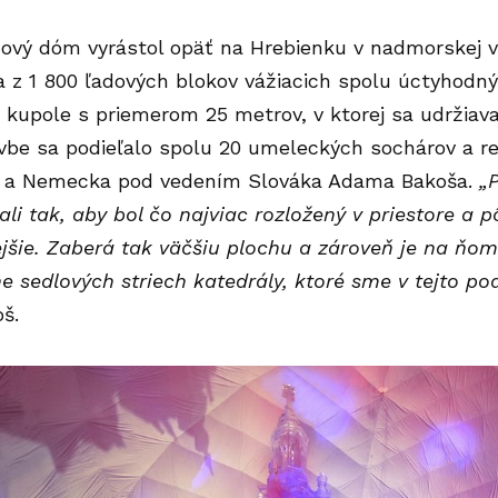
dový dóm vyrástol opäť na Hrebienku v nadmorskej 
 z 1 800 ľadových blokov vážiacich spolu úctyhodný
kupole s priemerom 25 metrov, v ktorej sa udržiava
vbe sa podieľalo spolu 20 umeleckých sochárov a r
a a Nemecka pod vedením Slováka Adama Bakoša.
„
i tak, aby bol čo najviac rozložený v priestore a p
jšie. Zaberá tak väčšiu plochu a zároveň je na ňo
e sedlových striech katedrály, ktoré sme v tejto pod
oš.