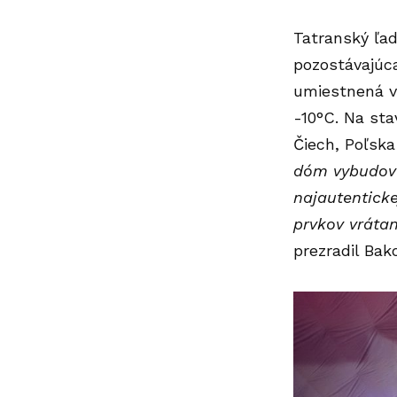
Tatranský ľa
pozostávajúca
umiestnená v 
-10°C. Na sta
Čiech, Poľsk
dóm vybudoval
najautenticke
prvkov vrátan
prezradil Bak