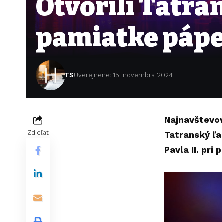
Otvorili Tatra
pamiatke páp
TS
Uverejnené: 15. novembra 2024
Najnavštevov
Zdieľať
Tatranský ľa
Pavla II. pri