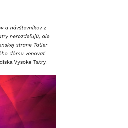
v a návštevníkov z
try nerozdeľujú, ale
nskej strane Tatier
vého dómu venovať
iska Vysoké Tatry.