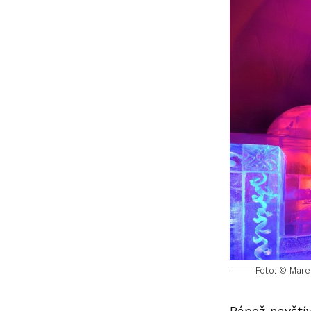
Foto: © Mare
Pápež navštív