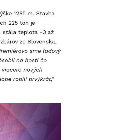
výške 1285 m. Stavba
ch 225 ton je
 stála teplota -3 až
ezbárov zo Slovenska,
Premiérovo sme ľadový
ôsobil na hostí čo
m viacero nových
obe robili prvýkrát,“