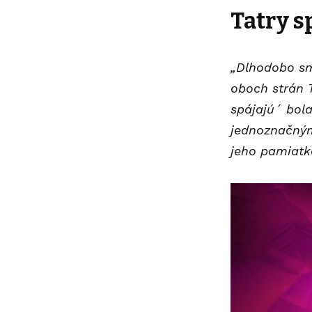
Tatry s
„Dlhodobo sm
oboch strán T
spájajú´ bola
jednoznačným
jeho pamiatke