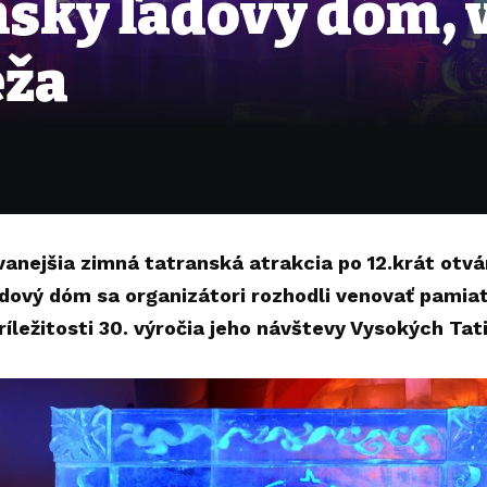
nský ľadový dóm, 
eža
anejšia zimná tatranská atrakcia po 12.krát otvár
dový dóm sa organizátori rozhodli venovať pamia
 príležitosti 30. výročia jeho návštevy Vysokých Tati