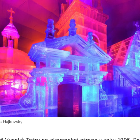
k Hajkovsky
il Vysoké Tatry na slovenskej strane v roku 1995. Po