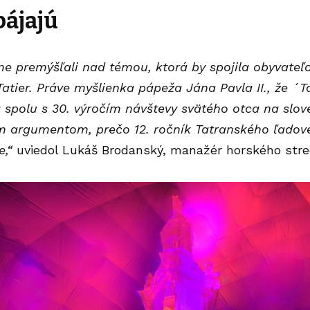
pájajú
e premýšľali nad témou, ktorá by spojila obyvateľo
atier. Práve myšlienka pápeža Jána Pavla II., že ´Ta
 spolu s 30. výročím návštevy svätého otca na slove
 argumentom, prečo 12. ročník Tatranského ľado
,“
uviedol Lukáš Brodanský, manažér horského stred