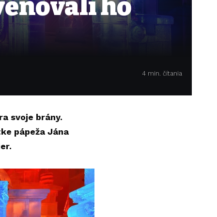
venovali ho
4 min. čítania
a svoje brány.
tke pápeža Jána
er.