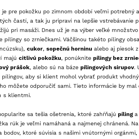
g je pre pokožku po zimnom období veľmi potrebný a
ých častí, a tak ju pripraví na lepšie vstrebávanie 
ijú pri masáži. Dnes už je na výber veľké množstvo 
 pílingy so zrniečkami. Väčšinou takéto pílingy ob
ancúzsku),
cukor
,
sopečnú horninu
alebo aj piesok z
rí majú
citlivú pokožku
, ponúknite
pílingy bez zrni
ový prášok
, alebo sú na báze
pílingových sirupov
.
 pílingov, aby si klient mohol vybrať produkt vhodný
ho môžete odporučiť sami. Tieto informácie by mal
h s klientmi.
popularite sa tešia ošetrenia, ktoré zahŕňajú
píling
žka rúk je veľmi namáhaná a najmenej chránená. N
 bodov, ktoré súvisia s našimi vnútornými orgánmi