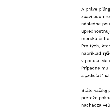
A práve pílin
zbaví odumret
následne použ
uprednostňuje
morskú či fr
Pre tých, kto
napríklad
ryž
v ponuke viac
Prípadne mu 
a „zdieľať“ ic
Stále väčšej 
pretože poko
nachádza veľa