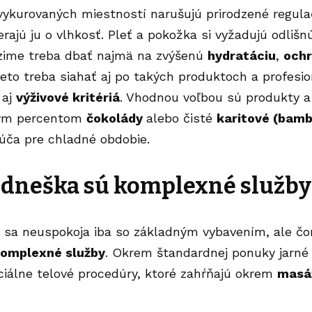
vykurovaných miestností narušujú prirodzené regu
rajú ju o vlhkosť. Pleť a pokožka si vyžadujú odlišn
V zime treba dbať najmä na zvýšenú
hydratáciu
,
och
reto treba siahať aj po takých produktoch a profesi
 aj
výživové kritériá
. Vhodnou voľbou sú produkty a
kým percentom
čokolády
alebo čisté
karitové (bam
úča pre chladné obdobie.
 dneška sú komplexné služby
i sa neuspokoja iba so základným vybavením, ale čor
omplexné služby
. Okrem štandardnej ponuky jarné
ciálne telové procedúry, ktoré zahŕňajú okrem
masá