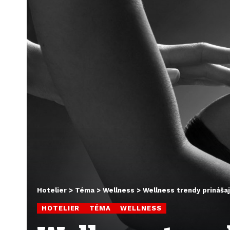
Hotelier
>
Téma
>
Wellness
>
Wellness trendy prináša
HOTELIER
TÉMA
WELLNESS