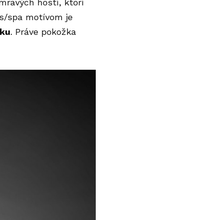
mravých hostí, ktorí
ss/spa
motívom je
žku
. Práve pokožka