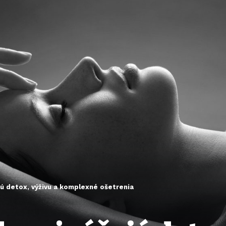
jú detox, výživu a komplexné ošetrenia