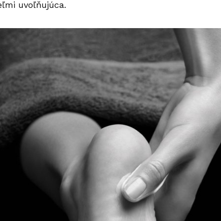
veľmi uvoľňujúca.