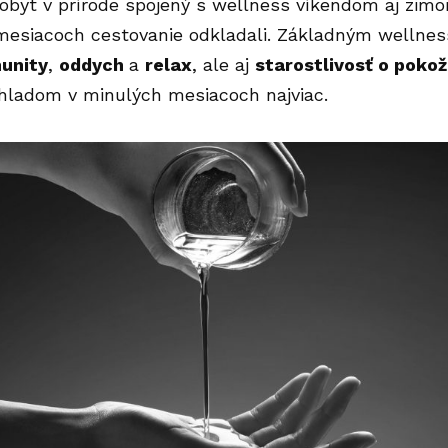
obyt v prírode spojený s wellness víkendom aj zimo
mesiacoch cestovanie odkladali. Základným
wellne
munity
,
oddych
a
relax
, ale aj
starostlivosť o poko
chladom v minulých mesiacoch najviac.