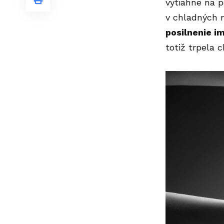
vytiahne na p
v chladných 
posilnenie i
totiž trpela 