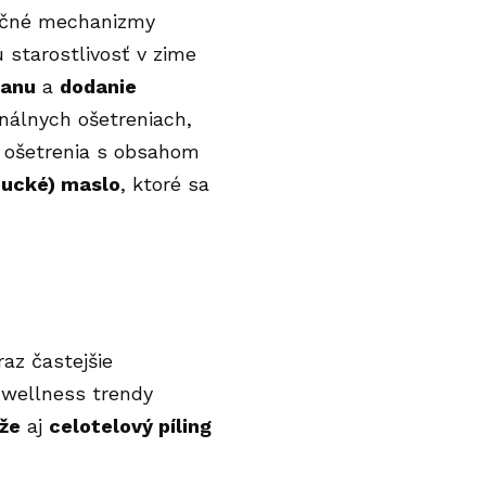
lačné mechanizmy
ú starostlivosť v zime
ranu
a
dodanie
onálnych ošetreniach,
 ošetrenia s obsahom
bucké) maslo
, ktoré sa
az častejšie
 wellness trendy
že
aj
celotelový píling