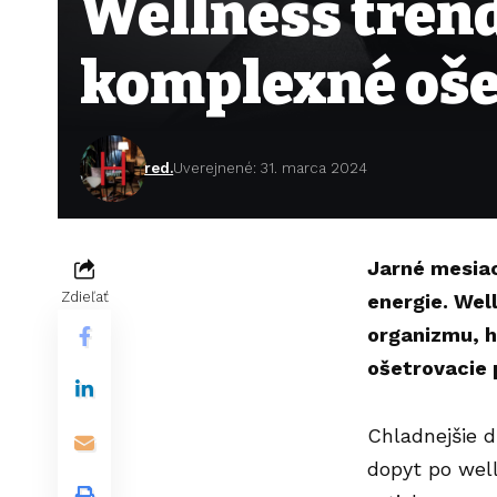
Wellness trend
komplexné oše
red.
Uverejnené: 31. marca 2024
Jarné mesiac
Zdieľať
energie. Wel
organizmu, h
ošetrovacie
Chladnejšie d
dopyt po wel