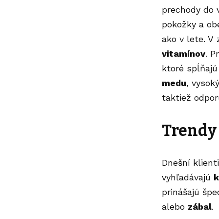
prechody do 
pokožky a obe
ako v lete. 
vitamínov
. P
ktoré spĺňajú
medu
, vyso
taktiež odpor
Trendy
Dnešní klient
vyhľadávajú
k
prinášajú špe
alebo
zábal
.