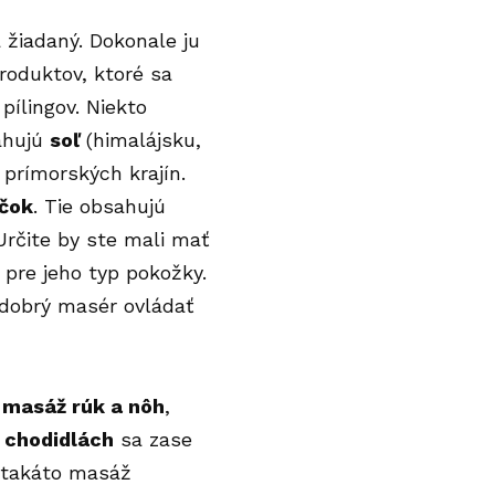
 žiadaný. Dokonale ju
produktov, ktoré sa
pílingov. Niekto
sahujú
soľ
(himalájsku,
 prímorských krajín.
ečok
. Tie obsahujú
 Určite by ste mali mať
 pre jeho typ pokožky.
 dobrý masér ovládať
a
masáž rúk a nôh
,
a
chodidlách
sa zase
, takáto masáž