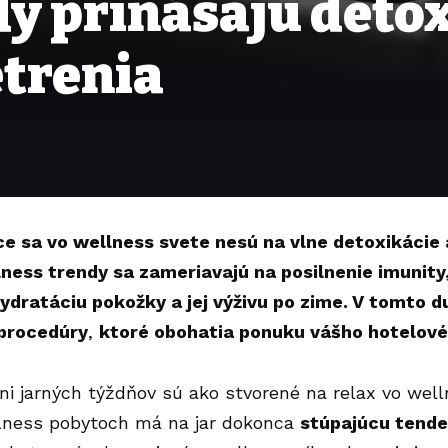
y prinášajú detox
trenia
e sa vo wellness svete nesú na vlne detoxikácie a
lness trendy sa zameriavajú na posilnenie imunity,
ydratáciu pokožky a jej výživu po zime. V tomto d
 procedúry
,
ktoré obohatia ponuku vášho hotelové
ni jarných týždňov sú ako stvorené na relax vo wel
lness pobytoch má na jar dokonca
stúpajúcu tende