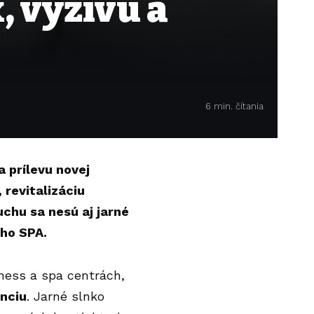
, výživu a
6 min. čítania
 prílevu novej
 revitalizáciu
uchu sa nesú aj jarné
ho SPA.
lness a spa centrách,
nciu
. Jarné slnko