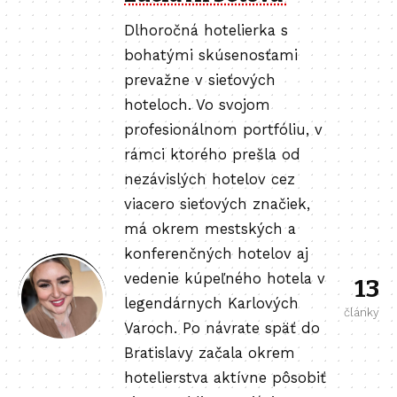
Dlhoročná hotelierka s
bohatými skúsenosťami
prevažne v sieťových
hoteloch. Vo svojom
profesionálnom portfóliu, v
rámci ktorého prešla od
nezávislých hotelov cez
viacero sieťových značiek,
má okrem mestských a
konferenčných hotelov aj
vedenie kúpeľného hotela v
13
legendárnych Karlových
články
Varoch. Po návrate späť do
Bratislavy začala okrem
hotelierstva aktívne pôsobiť