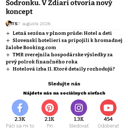
Šodronku. V Ždiari otvoria nový
koncept
TS
7. augusta 2026
Letná sezóna v plnom prúde: Hotel a deti
Slovenskí hotelieri sa pripojili k hromadnej
žalobe Booking.com
TMR zverejnila hospodárske výsledky za
prvý polrok finančného roka
Hotelová izba II. Ktoré detaily rozhodujú?
Sledujte nás
Nájdete nás na sociálnych sieťach
2.3K
2.1K
1.3K
454
Páči sa mi to
Pin
Sledovať
Odoberať