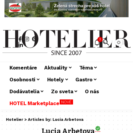
3
Komentáre
Aktuality
Téma
Osobnosti
Hotely
Gastro
Dodávatelia
Zo sveta
O nás
NOVÉ
HOTEL Marketplace
Hotelier
>
Articles by: Lucia Arbetova
Lucia Arbetova