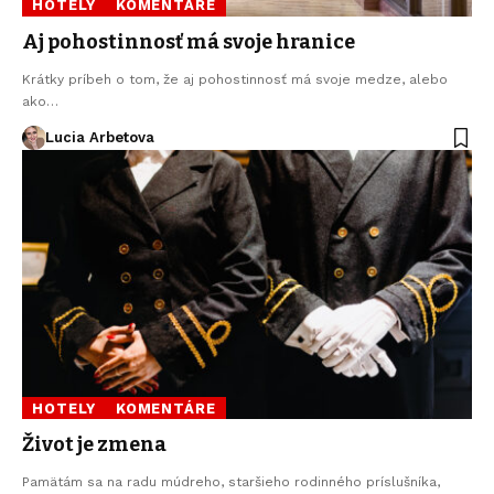
HOTELY
KOMENTÁRE
Aj pohostinnosť má svoje hranice
Krátky príbeh o tom, že aj pohostinnosť má svoje medze, alebo
ako…
Lucia Arbetova
HOTELY
KOMENTÁRE
Život je zmena
Pamätám sa na radu múdreho, staršieho rodinného príslušníka,