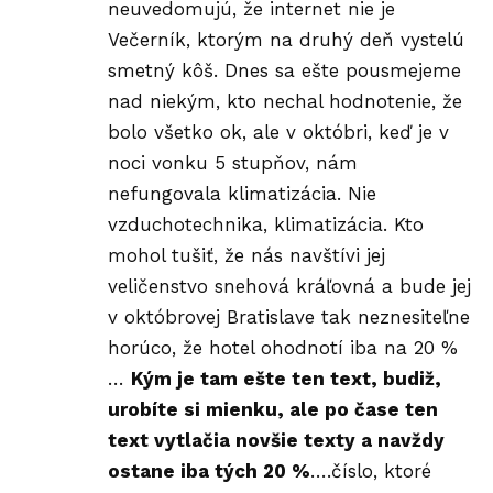
neuvedomujú, že internet nie je
Večerník, ktorým na druhý deň vystelú
smetný kôš. Dnes sa ešte pousmejeme
nad niekým, kto nechal hodnotenie, že
bolo všetko ok, ale v októbri, keď je v
noci vonku 5 stupňov, nám
nefungovala klimatizácia. Nie
vzduchotechnika, klimatizácia. Kto
mohol tušiť, že nás navštívi jej
veličenstvo snehová kráľovná a bude jej
v októbrovej Bratislave tak neznesiteľne
horúco, že hotel ohodnotí iba na 20 %
…
Kým je tam ešte ten text, budiž,
urobíte si mienku, ale po čase ten
text vytlačia novšie texty a navždy
ostane iba tých 20 %
….číslo, ktoré