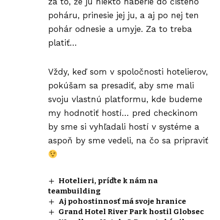
za to, že ju niekto naberie do čistého
poháru, prinesie jej ju, a aj po nej ten
pohár odnesie a umyje. Za to treba
platiť…
Vždy, keď som v spoločnosti hotelierov,
pokúšam sa presadiť, aby sme mali
svoju vlastnú platformu, kde budeme
my hodnotiť hostí… pred checkinom
by sme si vyhľadali hostí v systéme a
aspoň by sme vedeli, na čo sa pripraviť
Hotelieri, príďte k nám na
teambuilding
Aj pohostinnosť má svoje hranice
Grand Hotel River Park hostil Globsec