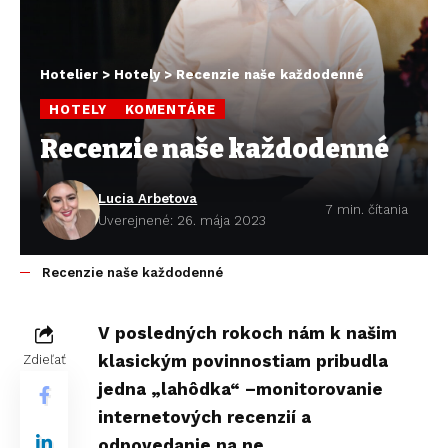
Hotelier
>
Hotely
>
Recenzie naše každodenné
HOTELY
KOMENTÁRE
Recenzie naše každodenné
Lucia Arbetova
7 min. čítania
Uverejnené: 26. mája 2023
Recenzie naše každodenné
V posledných rokoch nám k našim
klasickým povinnostiam pribudla
Zdieľať
jedna „lahôdka“ –monitorovanie
internetových recenzií a
odpovedanie na ne.