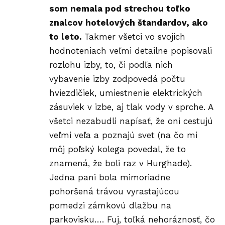
som nemala pod strechou toľko
znalcov hotelových štandardov, ako
to leto.
Takmer všetci vo svojich
hodnoteniach veľmi detailne popisovali
rozlohu izby, to, či podľa nich
vybavenie izby zodpovedá počtu
hviezdičiek, umiestnenie elektrických
zásuviek v izbe, aj tlak vody v sprche. A
všetci nezabudli napísať, že oni cestujú
veľmi veľa a poznajú svet (na čo mi
môj poľský kolega povedal, že to
znamená, že boli raz v Hurghade).
Jedna pani bola mimoriadne
pohoršená trávou vyrastajúcou
pomedzi zámkovú dlažbu na
parkovisku…. Fuj, toľká nehoráznosť, čo