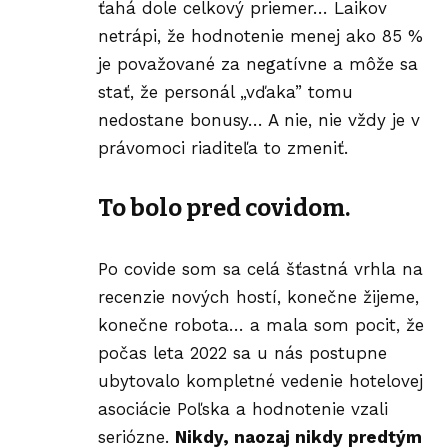
ťahá dole celkový priemer… Laikov
netrápi, že hodnotenie menej ako 85 %
je považované za negatívne a môže sa
stať, že personál „vďaka” tomu
nedostane bonusy… A nie, nie vždy je v
právomoci riaditeľa to zmeniť.
To bolo pred covidom.
Po covide som sa celá šťastná vrhla na
recenzie nových hostí, konečne žijeme,
konečne robota… a mala som pocit, že
počas leta 2022 sa u nás postupne
ubytovalo kompletné vedenie hotelovej
asociácie Poľska a hodnotenie vzali
seriózne.
Nikdy, naozaj nikdy predtým