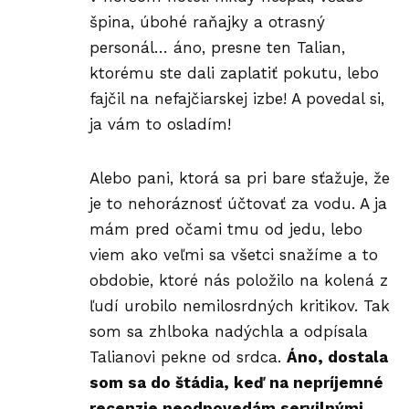
špina, úbohé raňajky a otrasný
personál… áno, presne ten Talian,
ktorému ste dali zaplatiť pokutu, lebo
fajčil na nefajčiarskej izbe! A povedal si,
ja vám to osladím!
Alebo pani, ktorá sa pri bare sťažuje, že
je to nehoráznosť účtovať za vodu. A ja
mám pred očami tmu od jedu, lebo
viem ako veľmi sa všetci snažíme a to
obdobie, ktoré nás položilo na kolená z
ľudí urobilo nemilosrdných kritikov. Tak
som sa zhlboka nadýchla a odpísala
Talianovi pekne od srdca.
Áno, dostala
som sa do štádia, keď na nepríjemné
recenzie neodpovedám servilnými