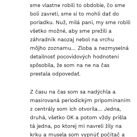
sme vlastne robili to obdobie, čo sme
boli zavretí, sme si to mohli dať do
poriadku. Nuž, milá pani, my sme robili
všetko možné, aby sme prežili a
záhradník naozaj nebol na vrchu
môjho zoznamu… Zloba a nezmyselná
detailnosť pocovidových hodnotení
spôsobila, že som na ne na čas
prestala odpovedať.
Z času na čas som sa nadýchla a
masírovaná periodickým pripomínaním
z centrály som ich otvorila… Jedna,
druhá, všetko OK a potom vždy prišla
tá jedna, po ktorej mi navreli žily na
krku a musela som vypnúť počítač a