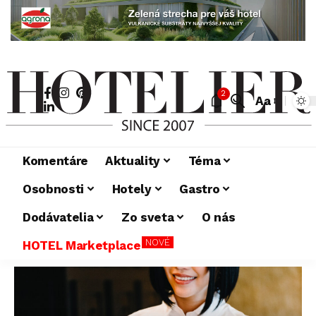
2
Aa
Komentáre
Aktuality
Téma
Osobnosti
Hotely
Gastro
Dodávatelia
Zo sveta
O nás
NOVÉ
HOTEL Marketplace