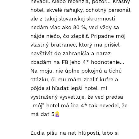
nevadil. Alebo recenzia, pozor… Krásny
hotel, skvelé raňajky, ochotný personál,
ale z takej slovanskej skromnosti
nedám viac ako 80 %, veď vždy sa
nájde niečo, čo zlepšiť. Prípadne môj
vlastný bratranec, ktorý ma prišiel
navštíviť do zahraničia a naraz
zbadám na FB jeho 4* hodnotenie…
Na moju, nie úplne pokojnú a tichú
otázku, či mu mám zbaliť kufre a
pôjde si hľadať lepší hotel, mi
vystrašený vysvetľuje, že veď predsa
„môj” hotel má iba 4* tak nevedel, že
má dať 5
Ľudia píšu na net hlúposti, lebo si