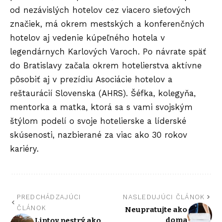
od nezávislých hotelov cez viacero sieťových
značiek, má okrem mestských a konferenčných
hotelov aj vedenie kúpeľného hotela v
legendárnych Karlových Varoch. Po návrate späť
do Bratislavy začala okrem hotelierstva aktívne
pôsobiť aj v prezídiu Asociácie hotelov a
reštaurácií Slovenska (AHRS). Šéfka, kolegyňa,
mentorka a matka, ktorá sa s vami svojským
štýlom podelí o svoje hotelierske a líderské
skúsenosti, nazbierané za viac ako 30 rokov
kariéry.
PREDCHÁDZAJÚCI
NASLEDUJÚCI ČLÁNOK
ČLÁNOK
Neupratujte ako
doma
Liptov pestrý ako