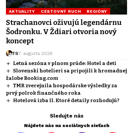
AKTUALITY
CESTOVNÝ RUCH
REGIÓNY
Strachanovci oživujú legendárnu
Šodronku. V Ždiari otvoria nový
koncept
TS
7. augusta 2026
Letná sezóna v plnom prúde: Hotel a deti
Slovenskí hotelieri sa pripojili k hromadnej
žalobe Booking.com
TMR zverejnila hospodárske výsledky za
prvý polrok finančného roka
Hotelová izba II. Ktoré detaily rozhodujú?
Sledujte nás
Nájdete nás na sociálnych sieťach