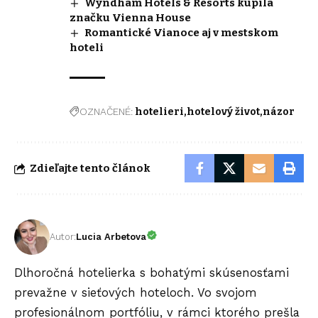
Wyndham Hotels & Resorts kúpila
značku Vienna House
Romantické Vianoce aj v mestskom
hoteli
OZNAČENÉ:
hotelieri
hotelový život
názor
Zdieľajte tento článok
Autor:
Lucia Arbetova
Dlhoročná hotelierka s bohatými skúsenosťami
prevažne v sieťových hoteloch. Vo svojom
profesionálnom portfóliu, v rámci ktorého prešla