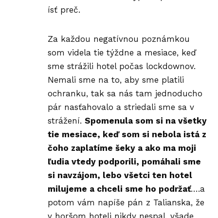
ísť preč.
Za každou negatívnou poznámkou
som videla tie týždne a mesiace, keď
sme strážili hotel počas lockdownov.
Nemali sme na to, aby sme platili
ochranku, tak sa nás tam jednoducho
pár nasťahovalo a striedali sme sa v
strážení.
Spomenula som si na všetky
tie mesiace, keď som si nebola istá z
čoho zaplatíme šeky a ako ma moji
ľudia vtedy podporili, pomáhali sme
si navzájom, lebo všetci ten hotel
milujeme a chceli sme ho podržať
….a
potom vám napíše pán z Talianska, že
v horšom hoteli nikdy nespal, všade