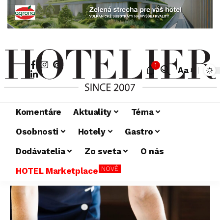
1
Aa
Komentáre
Aktuality
Téma
Osobnosti
Hotely
Gastro
Dodávatelia
Zo sveta
O nás
NOVÉ
HOTEL Marketplace