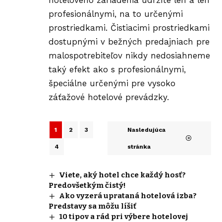
profesionálnymi, na to určenými
prostriedkami. Čistiacimi prostriedkami
dostupnými v bežných predajniach pre
malospotrebiteľov nikdy nedosiahneme
taký efekt ako s profesionálnymi,
špeciálne určenými pre vysoko
záťažové hotelové prevádzky.
1
2
3
Nasledujúca
4
stránka
Viete, aký hotel chce každý hosť?
Predovšetkým čistý!
Ako vyzerá uprataná hotelová izba?
Predstavy sa môžu líšiť
10 tipov a rád pri výbere hotelovej