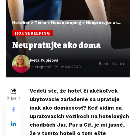
Hotelier
>
Téma
>
Housekeeping
>
Neupratujte ako doma
HOUSEKEEPING
Neupratujte ako doma
Iveta Pupišová
8 min. čítania
Uverejnené: 29. mája 2023
Vedeli ste, že hotel či akékoľvek
ubytovacie zariadenie sa upratuje
Zdieľať
inak ako domácnosť? Keď vidím na
upratovacích vozíkoch na hotelových
chodbách Jar, Pur a Cif, je mi jasné,
že v tomto hoteli o tom ešte