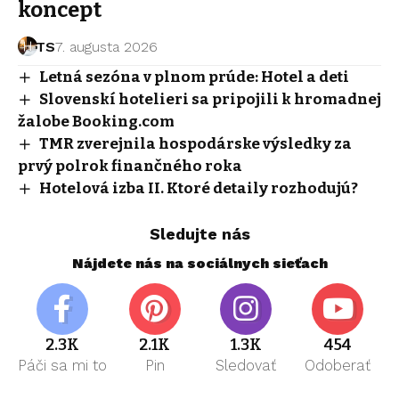
koncept
TS
7. augusta 2026
Letná sezóna v plnom prúde: Hotel a deti
Slovenskí hotelieri sa pripojili k hromadnej
žalobe Booking.com
TMR zverejnila hospodárske výsledky za
prvý polrok finančného roka
Hotelová izba II. Ktoré detaily rozhodujú?
Sledujte nás
Nájdete nás na sociálnych sieťach
2.3K
2.1K
1.3K
454
Páči sa mi to
Pin
Sledovať
Odoberať