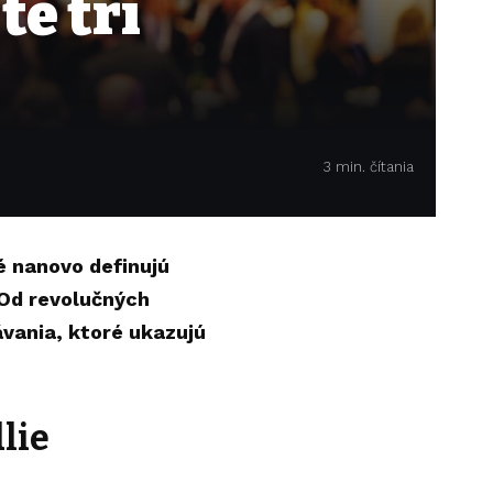
e tri
3 min. čítania
é nanovo definujú
 Od revolučných
ávania, ktoré ukazujú
lie