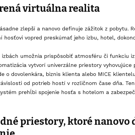
írená v
irtuálna realita
 zásadne zlepší a nanovo definuje zážitok z pobytu. R
í hosťovi vopred preskúmať jeho izbu, hotel, dokonca
v izbách umožnia prispôsobiť atmosféru či funkciu 
tomatizácia vytvorí univerzálne priestory vyhovujúc
ide o dovolenkára, biznis klienta alebo MICE klientel
ávislosti od potrieb hostí v rozličnom čase dňa. T
osystém prehĺbi spojenie hosťa s hotelom a zabezp
dné priestory, ktoré nanovo 
nie