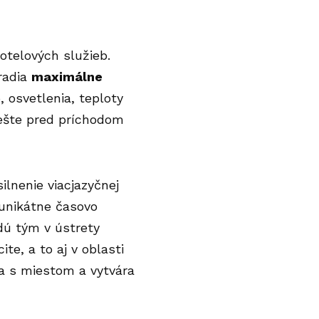
otelových služieb.
radia
maximálne
, osvetlenia, teploty
h ešte pred príchodom
lnenie viacjazyčnej
 unikátne časovo
dú tým v ústrety
te, a to aj v oblasti
la s miestom a vytvára