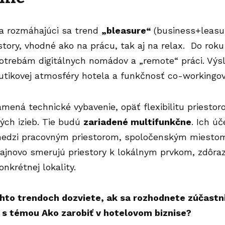
 rozmáhajúci sa trend
„bleasure“
(business+leasu
story, vhodné ako na prácu, tak aj na relax. Do ro
potrebám digitálnych nomádov a „remote“ práci. Vý
utikovej atmosféry hotela a funkčnosť co-workingov
amená technické vybavenie, opäť flexibilitu priestor
ých izieb. Tie budú
zariadené multifunkčne
. Ich ú
edzi pracovným priestorom, spoločenským miesto
ajnovo smerujú priestory k lokálnym prvkom, zdôraz
onkrétnej lokality.
chto trendoch dozviete, ak sa rozhodnete zúčastn
s témou Ako zarobiť v hotelovom biznise?