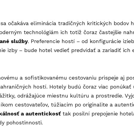
sa očakáva eliminácia tradičných kritických bodov h
oderným technológiám ich totiž čoraz častejšie nah
ané služby
. Preferencie hostí – od konfigurácie izieb
ie izby – bude hotel vedieť predvídať a zariadiť ic
vému a sofistikovanému cestovaniu prispeje aj posi
ahraničných hostí. Hotely budú čoraz viac ponúkať
itky, odrážajúce miestnu kultúru a prostredie. Vyj
kom cestovateľov, túžiacim po originalite a autentici
kálnosť a autentickosť
tak posilní prepojenie hote
y pohostinnosti.