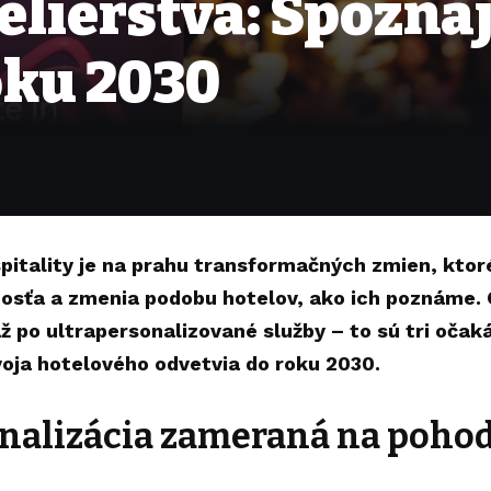
lierstva: Spoznajt
oku 2030
pitality je na prahu transformačných zmien, ktor
osťa a zmenia podobu hotelov, ako ich poznáme.
až po ultrapersonalizované služby – to sú tri očak
oja hotelového odvetvia do roku 2030.
onalizácia zameraná na pohod