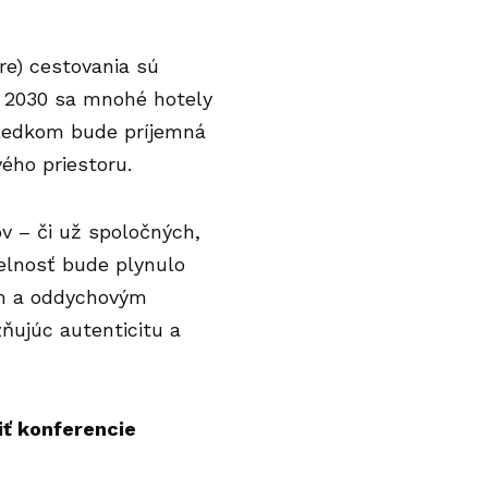
re) cestovania sú
ku 2030 sa mnohé hotely
sledkom bude príjemná
ého priestoru.
ov – či už spoločných,
čelnosť bude plynulo
m a oddychovým
ňujúc autenticitu a
iť konferencie