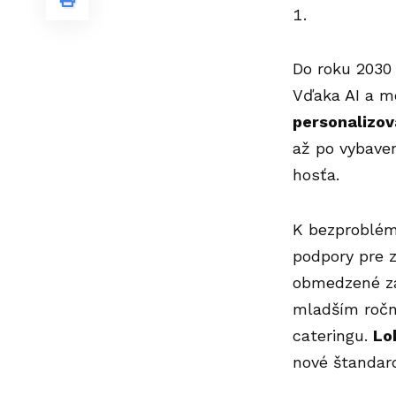
Do roku 2030 
Vďaka AI a m
personalizov
až po vybaven
hosťa.
K bezproblémo
podpory pre z
obmedzené záž
mladším roční
cateringu.
Lo
nové štandard