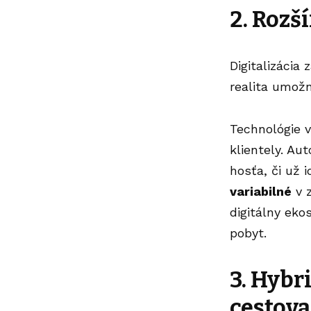
2. Rozš
Digitalizácia
realita umožn
Technológie 
klientely. Au
hosťa, či už 
variabilné
v z
digitálny ek
pobyt.
3.
Hybri
cestova