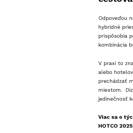
Odpoveďou na
hybridné prie
prispôsobia 
kombinácia b
V praxi to zn
alebo hotelov
prechádzať m
miestom. Diz
jedinečnosť k
Viac sa o tý
HOTCO 2025 