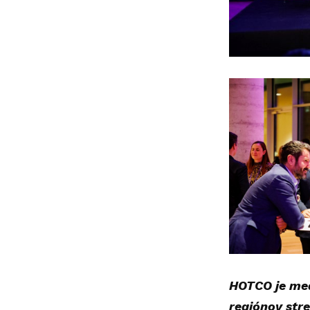
HOTCO je med
regiónov str