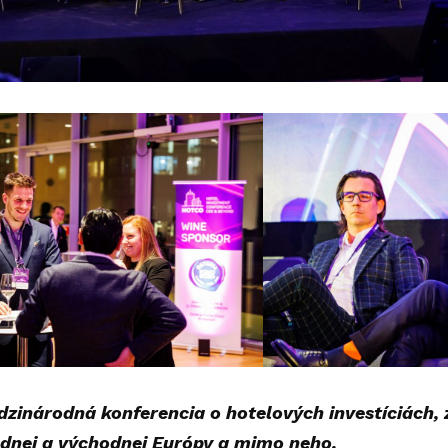
zinárodná konferencia o hotelových investíciách,
ednej a východnej Európy a mimo neho.