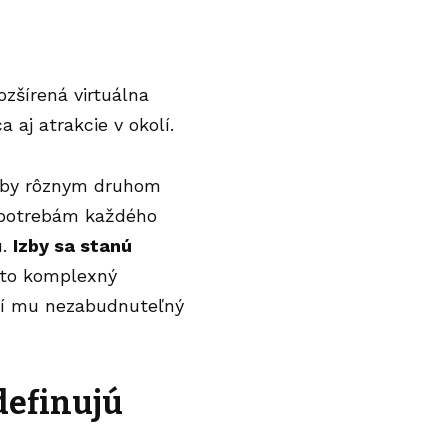
ozšírená virtuálna
 aj atrakcie v okolí.
izby rôznym druhom
e potrebám každého
u.
Izby sa stanú
ento komplexný
ečí mu nezabudnuteľný
definujú