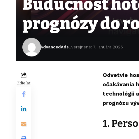
Budúcnosť hote
prognózy do r
AdvancedAds
Uverejnené: 7. januára 2025
Odvetvie hos
Zdieľať
očakávania h
technológií 
prognózu výv
1. Pers