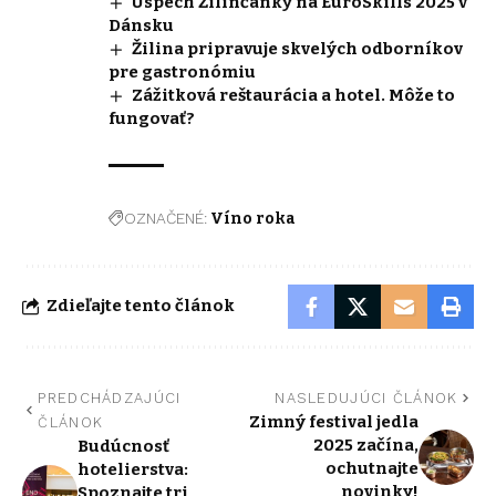
Úspech Žilinčanky na EuroSkills 2025 v
Dánsku
Žilina pripravuje skvelých odborníkov
pre gastronómiu
Zážitková reštaurácia a hotel. Môže to
fungovať?
OZNAČENÉ:
Víno roka
Zdieľajte tento článok
PREDCHÁDZAJÚCI
NASLEDUJÚCI ČLÁNOK
Zimný festival jedla
ČLÁNOK
2025 začína,
Budúcnosť
ochutnajte
hotelierstva:
novinky!
Spoznajte tri