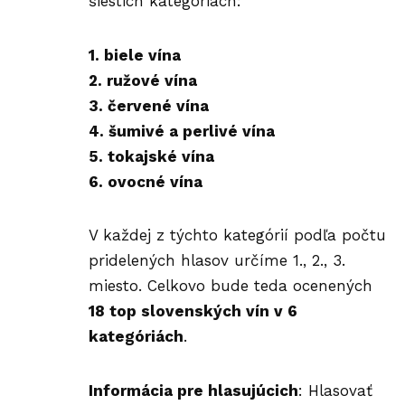
šiestich kategóriách:
1. biele vína
2. ružové vína
3. červené vína
4. šumivé a perlivé vína
5. tokajské vína
6. ovocné vína
V každej z týchto kategórií podľa počtu
pridelených hlasov určíme 1., 2., 3.
miesto. Celkovo bude teda ocenených
18 top slovenských
vín
v 6
kategóriách
.
Informácia pre hlasujúcich
: Hlasovať