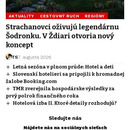
AKTUALITY
CESTOVNÝ RUCH
REGIÓNY
Strachanovci oživujú legendárnu
Šodronku. V Ždiari otvoria nový
koncept
TS
7. augusta 2026
Letná sezóna v plnom prúde: Hotel a deti
Slovenskí hotelieri sa pripojili k hromadnej
žalobe Booking.com
TMR zverejnila hospodárske výsledky za
prvý polrok finančného roka
Hotelová izba II. Ktoré detaily rozhodujú?
Sledujte nás
Nájdete nás na sociálnych sieťach