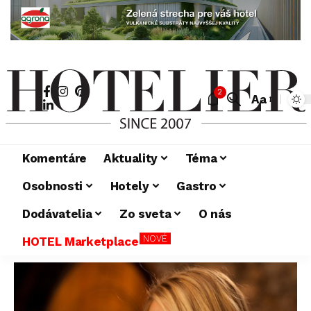
2
Aa
Komentáre
Aktuality
Téma
Osobnosti
Hotely
Gastro
Dodávatelia
Zo sveta
O nás
NOVÉ
HOTEL Marketplace