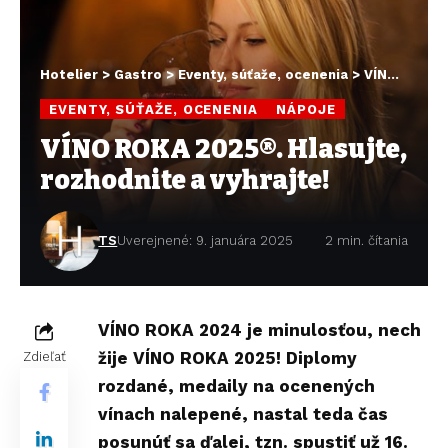
Hotelier
>
Gastro
>
Eventy, súťaže, ocenenia
>
VÍNO ROKA 2025®. Hlasujte, rozhodnite a vyhrajte!
EVENTY, SÚŤAŽE, OCENENIA
NÁPOJE
VÍNO ROKA 2025®. Hlasujte,
rozhodnite a vyhrajte!
TS
Uverejnené: 9. januára 2025
2 min. čítania
VÍNO ROKA 2024 je minulosťou, nech
žije VÍNO ROKA 2025! Diplomy
Zdieľať
rozdané, medaily na ocenených
vínach nalepené, nastal teda čas
posunúť sa ďalej, tzn. spustiť už 16.