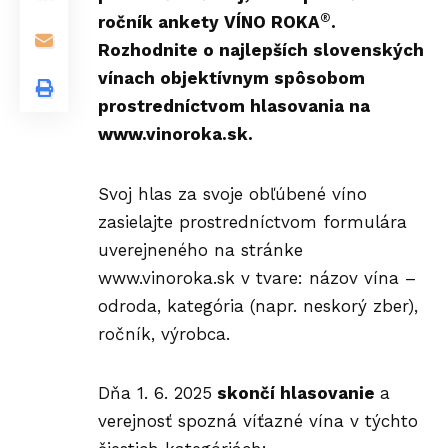
®
ročník ankety VÍNO ROKA
.
Rozhodnite o najlepších slovenských
vínach objektívnym spôsobom
prostredníctvom hlasovania na
www.vinoroka.sk
.
Svoj hlas za svoje obľúbené víno
zasielajte prostredníctvom formulára
uverejneného na stránke
www.vinoroka.sk
v tvare: názov vína –
odroda, kategória (napr. neskorý zber),
ročník, výrobca.
Dňa 1. 6. 2025
skončí hlasovanie
a
verejnosť spozná víťazné vína v týchto