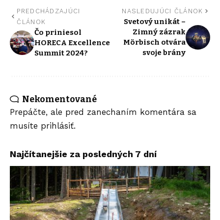
PREDCHÁDZAJÚCI
NASLEDUJÚCI ČLÁNOK
Svetový unikát –
ČLÁNOK
Zimný zázrak
Čo priniesol
Mörbisch otvára
HORECA Excellence
svoje brány
Summit 2024?
Nekomentované
Prepáčte, ale pred zanechaním komentára sa
musíte
prihlásiť
.
Najčítanejšie za posledných 7 dní