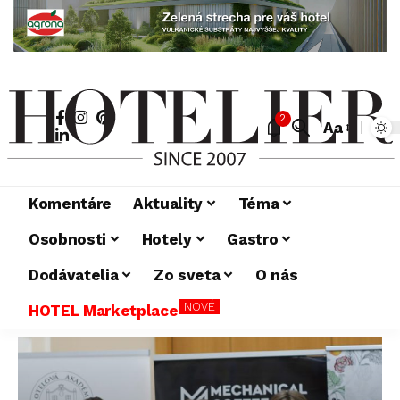
2
Aa
Komentáre
Aktuality
Téma
Osobnosti
Hotely
Gastro
Dodávatelia
Zo sveta
O nás
NOVÉ
HOTEL Marketplace