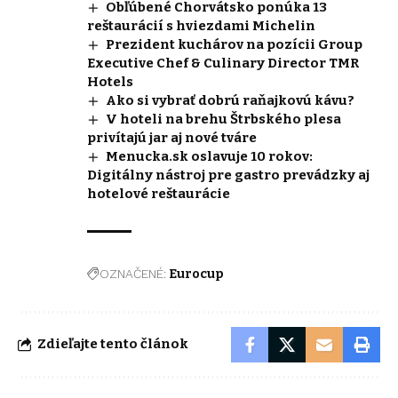
Obľúbené Chorvátsko ponúka 13
reštaurácií s hviezdami Michelin
Prezident kuchárov na pozícii Group
Executive Chef & Culinary Director TMR
Hotels
Ako si vybrať dobrú raňajkovú kávu?
V hoteli na brehu Štrbského plesa
privítajú jar aj nové tváre
Menucka.sk oslavuje 10 rokov:
Digitálny nástroj pre gastro prevádzky aj
hotelové reštaurácie
OZNAČENÉ:
Eurocup
Zdieľajte tento článok