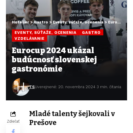
Hotelier
>
Gastro
>
Eventy, súťaže, ocenenia
>
Eurocup 2024 ukázal budúcnosť slovenskej gastronómie
EVENTY, SÚŤAŽE, OCENENIA
GASTRO
VZDELÁVANIE
Eurocup 2024 ukázal
budúcnosť slovenskej
gastronómie
TS
Uverejnené: 20. novembra 2024
3 min. čítania
Mladé talenty šejkovali v
Prešove
Zdieľať