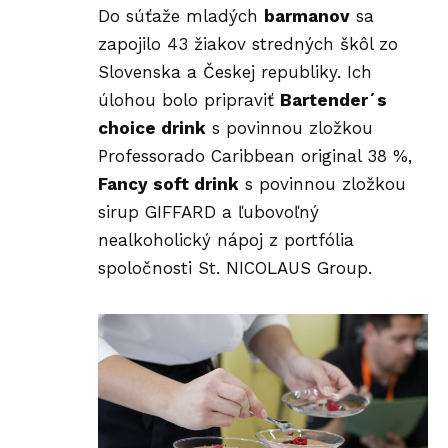
Do súťaže mladých
barmanov
sa
zapojilo 43 žiakov stredných škôl zo
Slovenska a Českej republiky. Ich
úlohou bolo pripraviť
Bartender´s
choice drink
s povinnou zložkou
Professorado Caribbean original 38 %,
Fancy soft drink
s povinnou zložkou
sirup GIFFARD a ľubovoľný
nealkoholický nápoj z portfólia
spoločnosti St. NICOLAUS Group.