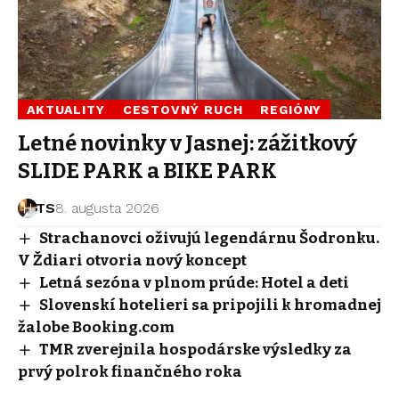
AKTUALITY
CESTOVNÝ RUCH
REGIÓNY
Letné novinky v Jasnej: zážitkový
SLIDE PARK a BIKE PARK
TS
8. augusta 2026
Strachanovci oživujú legendárnu Šodronku.
V Ždiari otvoria nový koncept
Letná sezóna v plnom prúde: Hotel a deti
Slovenskí hotelieri sa pripojili k hromadnej
žalobe Booking.com
TMR zverejnila hospodárske výsledky za
prvý polrok finančného roka