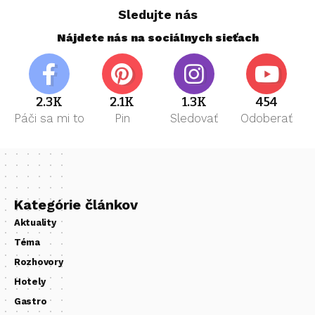
Sledujte nás
Nájdete nás na sociálnych sieťach
2.3K
2.1K
1.3K
454
Páči sa mi to
Pin
Sledovať
Odoberať
Kategórie článkov
Aktuality
Téma
Rozhovory
Hotely
Gastro