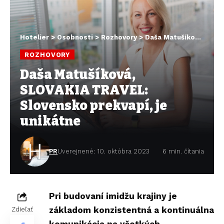
Hotelier
>
Osobnosti
>
Rozhovory
>
Daša Matušíková, SLOVAKIA TRAVEL: Slovensko prekvapí, je unikátne
ROZHOVORY
Daša Matušíková,
SLOVAKIA TRAVEL:
Slovensko prekvapí, je
unikátne
PR
Uverejnené: 10. októbra 2023
6 min. čítania
Pri budovaní imidžu krajiny je
základom konzistentná a kontinuálna
Zdieľať