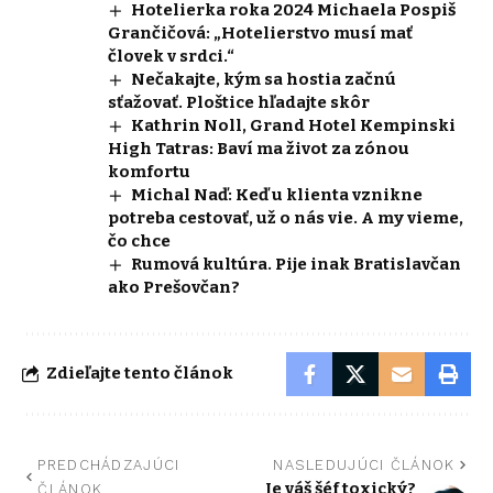
Hotelierka roka 2024 Michaela Pospiš
Grančičová: „Hotelierstvo musí mať
človek v srdci.“
Nečakajte, kým sa hostia začnú
sťažovať. Ploštice hľadajte skôr
Kathrin Noll, Grand Hotel Kempinski
High Tatras: Baví ma život za zónou
komfortu
Michal Naď: Keď u klienta vznikne
potreba cestovať, už o nás vie. A my vieme,
čo chce
Rumová kultúra. Pije inak Bratislavčan
ako Prešovčan?
Zdieľajte tento článok
PREDCHÁDZAJÚCI
NASLEDUJÚCI ČLÁNOK
Je váš šéf toxický?
ČLÁNOK