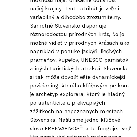
možnosti nájsť unikátne odlišnosti
našej krajiny. Tento atribút je veľmi
variabilný a dlhodobo zrozumiteľný.
Samotné Slovensko disponuje
rôznorodosťou prírodných krás, čo je
možné vidieť v prírodných krásach ako
napríklad v ponuke jaskýň, liečivých
prameňov, kúpeľov, UNESCO pamiatok
a iných turistických atrakcií. Slovensko
si tak môže dovoliť ešte dynamickejší
pozicioning, ktorého kľúčovým prvkom
je archetyp explorera, ktorý je hladný
po autenticite a prekvapivých
zážitkoch na nepoznaných miestach
Slovenska. Našli sme jedno kľúčové
slovo PREKVAPIVOSŤ, a to funguje. Veď