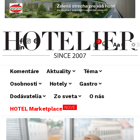
3
Aa
Komentáre
Aktuality
Téma
Osobnosti
Hotely
Gastro
Dodávatelia
Zo sveta
O nás
NOVÉ
HOTEL Marketplace