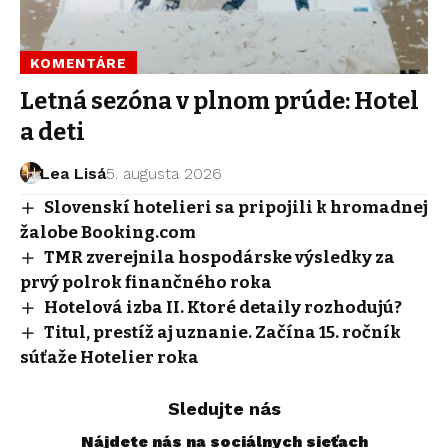
KOMENTÁRE
Letná sezóna v plnom prúde: Hotel
a deti
Lea Lisá
5. augusta 2026
Slovenskí hotelieri sa pripojili k hromadnej
žalobe Booking.com
TMR zverejnila hospodárske výsledky za
prvý polrok finančného roka
Hotelová izba II. Ktoré detaily rozhodujú?
Titul, prestíž aj uznanie. Začína 15. ročník
súťaže Hotelier roka
Sledujte nás
Nájdete nás na sociálnych sieťach