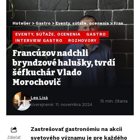
Hotelier
>
Gastro
>
Eventy, súťaže, ocenenia
>
Francúzov nadchli bryndzové halušky, tvrdí šéfkuchár Vlado Morochovič
EVENTY, SÚŤAŽE, OCENENIA
GASTRO
INTERVIEW GASTRO
ROZHOVORY
Francúzov nadchli
bryndzové halušky, tvrdí
šéfkuchár Vlado
Morochovič
Lea Lisá
15 min. čítania
Uverejnené: 11. novembra 2024
Zastrešovať gastronómiu na akcii
svetového významu je pre každého
Zdieľať