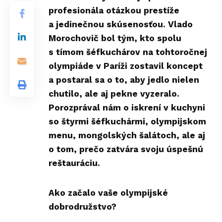
profesionála otázkou prestíže
a jedinečnou skúsenosťou. Vlado
Morochovič bol tým, kto spolu
s tímom šéfkuchárov na tohtoročnej
olympiáde v Paríži zostavil koncept
a postaral sa o to, aby jedlo nielen
chutilo, ale aj pekne vyzeralo.
Porozprával nám o iskrení v kuchyni
so štyrmi šéfkuchármi, olympijskom
menu, mongolských šalátoch, ale aj
o tom, prečo zatvára svoju úspešnú
reštauráciu.
Ako začalo vaše olympijské
dobrodružstvo?