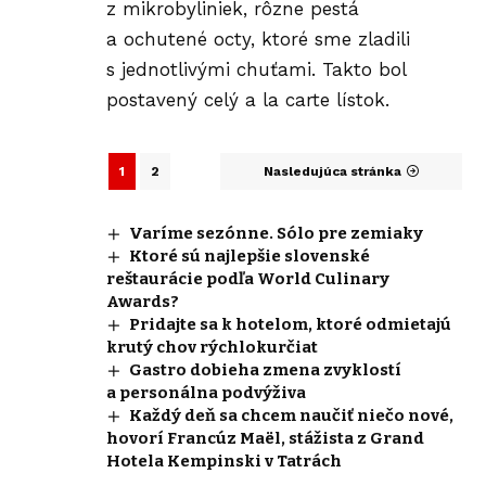
z mikrobyliniek, rôzne pestá
a ochutené octy, ktoré sme zladili
s jednotlivými chuťami. Takto bol
postavený celý a la carte lístok.
1
2
Nasledujúca stránka
Varíme sezónne. Sólo pre zemiaky
Ktoré sú najlepšie slovenské
reštaurácie podľa World Culinary
Awards?
Pridajte sa k hotelom, ktoré odmietajú
krutý chov rýchlokurčiat
Gastro dobieha zmena zvyklostí
a personálna podvýživa
Každý deň sa chcem naučiť niečo nové,
hovorí Francúz Maël, stážista z Grand
Hotela Kempinski v Tatrách