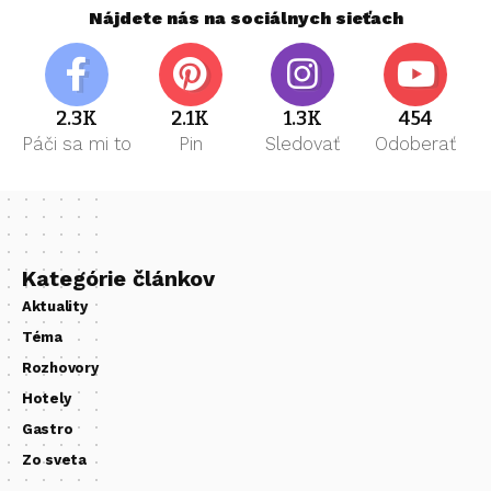
Nájdete nás na sociálnych sieťach
2.3K
2.1K
1.3K
454
Páči sa mi to
Pin
Sledovať
Odoberať
Kategórie článkov
Aktuality
Téma
Rozhovory
Hotely
Gastro
Zo sveta