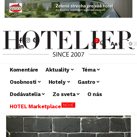
2
Aa
Komentáre
Aktuality
Téma
Osobnosti
Hotely
Gastro
Dodávatelia
Zo sveta
O nás
NOVÉ
HOTEL Marketplace