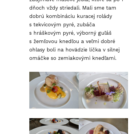
dňoch vždy striedali. Mali sme tam
dobrú kombináciu kuracej rolády
s tekvicovým pyré, zubáča
s hráškovým pyré, výborný guľáš
s žemľovou knedľou a veľmi dobré
ohlasy boli na hovädzie líčka v silnej
omáčke so zemiakovými knedľami.