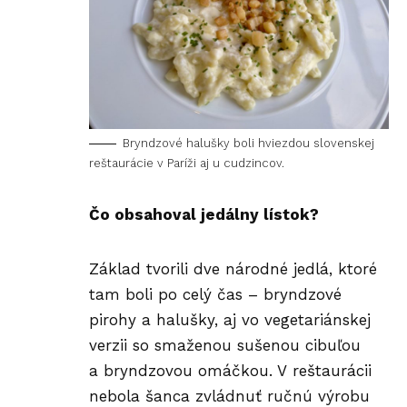
Bryndzové halušky boli hviezdou slovenskej
reštaurácie v Paríži aj u cudzincov.
Čo obsahoval jedálny lístok?
Základ tvorili dve národné jedlá, ktoré
tam boli po celý čas – bryndzové
pirohy a halušky, aj vo vegetariánskej
verzii so smaženou sušenou cibuľou
a bryndzovou omáčkou. V reštaurácii
nebola šanca zvládnuť ručnú výrobu