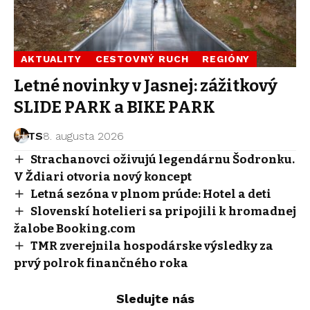
AKTUALITY
CESTOVNÝ RUCH
REGIÓNY
Letné novinky v Jasnej: zážitkový
SLIDE PARK a BIKE PARK
TS
8. augusta 2026
Strachanovci oživujú legendárnu Šodronku.
V Ždiari otvoria nový koncept
Letná sezóna v plnom prúde: Hotel a deti
Slovenskí hotelieri sa pripojili k hromadnej
žalobe Booking.com
TMR zverejnila hospodárske výsledky za
prvý polrok finančného roka
Sledujte nás