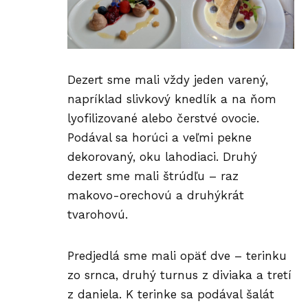
Dezert sme mali vždy jeden varený,
napríklad slivkový knedlík a na ňom
lyofilizované alebo čerstvé ovocie.
Podával sa horúci a veľmi pekne
dekorovaný, oku lahodiaci. Druhý
dezert sme mali štrúdľu – raz
makovo-orechovú a druhýkrát
tvarohovú.
Predjedlá sme mali opäť dve – terinku
zo srnca, druhý turnus z diviaka a tretí
z daniela. K terinke sa podával šalát