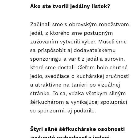
Ako ste tvorili jedálny lístok?
Začínali sme s obrovským množstvom
jedál, z ktorého sme postupným
zužovaním vytvorili výber. Museli sme
sa prispôsobiť aj dodávateľskému
sponzoringu a variť z jedál a surovín,
ktoré sme dostali. Cieľom bolo chutné
jedlo, svedčiace o kuchárskej zručnosti
a atraktívne na tanieri po vizuálnej
stránke. To sa, vďaka všetkým silným
šéfkuchárom a vynikajúcej spolupráci
so
sponzormi
, aj podarilo.
Štyri silné šéfkuchárske osobnosti
zvyknuté rozhodovať v jednej