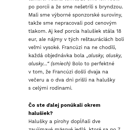
po porcii a že sme nešetrili s bryndzou.
Mali sme výborné sponzorské suroviny,
takže sme nepracovali pod cenovým
tlakom. Aj keď porcia halušiek stála 18
eur, ale nájmy v tých reštauráciách boli
veľmi vysoké. Francúzi na ne chodili,
každá objednávka bola „
alusky, alusky,
alusky…“
(smiech)
Bolo to perfektné
v tom, že Francúzi došli dvaja na
večeru a o dva dni prišli na
halušky
s celými rodinami.
Čo ste ďalej ponúkali okrem
halušiek?
Halušky a pirohy dopĺňali dve
zaujímavé
mäsové
jedlá, ktoré sa po 7