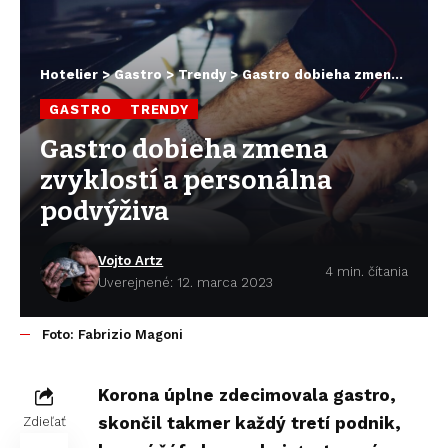
Hotelier
>
Gastro
>
Trendy
>
Gastro dobieha zmena zvyklostí a personálna podvýživa
GASTRO
TRENDY
Gastro dobieha zmena
zvyklostí a personálna
podvýživa
Vojto Artz
4 min. čítania
Uverejnené: 12. marca 2023
Foto: Fabrizio Magoni
Korona úplne zdecimovala gastro,
skončil takmer každý tretí podnik,
Zdieľať