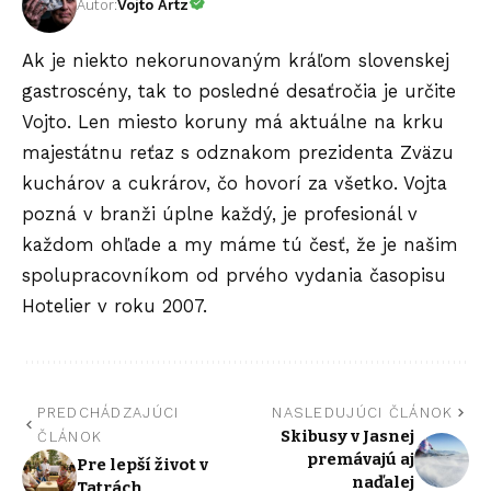
Autor:
Vojto Artz
Ak je niekto nekorunovaným kráľom slovenskej
gastroscény, tak to posledné desaťročia je určite
Vojto. Len miesto koruny má aktuálne na krku
majestátnu reťaz s odznakom prezidenta Zväzu
kuchárov a cukrárov, čo hovorí za všetko. Vojta
pozná v branži úplne každý, je profesionál v
každom ohľade a my máme tú česť, že je našim
spolupracovníkom od prvého vydania časopisu
Hotelier v roku 2007.
PREDCHÁDZAJÚCI
NASLEDUJÚCI ČLÁNOK
Skibusy v Jasnej
ČLÁNOK
premávajú aj
Pre lepší život v
naďalej
Tatrách