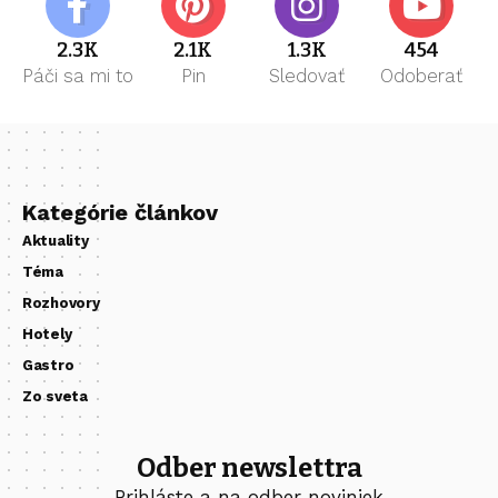
2.3K
2.1K
1.3K
454
Páči sa mi to
Pin
Sledovať
Odoberať
Kategórie článkov
Aktuality
Téma
Rozhovory
Hotely
Gastro
Zo sveta
Odber newslettra
Prihláste a na odber noviniek