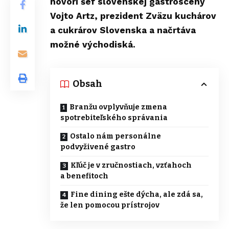
hovorí šéf slovenskej gastroscény
Vojto Artz, prezident Zväzu kuchárov
a cukrárov Slovenska a načrtáva
možné východiská.
Obsah
Branžu ovplyvňuje zmena
spotrebiteľského správania
Ostalo nám personálne
podvyživené gastro
Kľúč je v zručnostiach, vzťahoch
a benefitoch
Fine dining ešte dýcha, ale zdá sa,
že len pomocou prístrojov