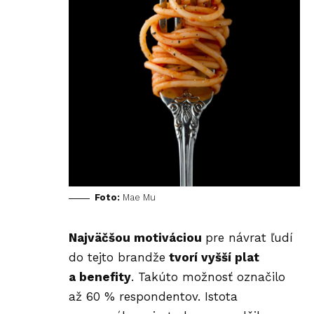
Foto:
Mae Mu
Najväčšou motiváciou
pre návrat ľudí
do tejto brandže
tvorí vyšší plat
a benefity
. Takúto možnosť označilo
až 60 % respondentov. Istota