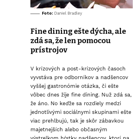
Foto:
Daniel Bradley
Fine dining ešte dýcha, ale
zdá sa, že len pomocou
prístrojov
V krízových a post-krízových časoch
vyvstáva pre odborníkov a nadšencov
vyššej gastronómie otázka, či ešte
vôbec dnes žije fine dining. Nuž zdá sa,
že áno. No keďže sa rozdiely medzi
jednotlivými sociálnymi skupinami ešte
viac prehlbujú, tak je skôr zábavkou
majetnejších alebo občasným
výstrelkom hŕstky nadšencov, ktorí na