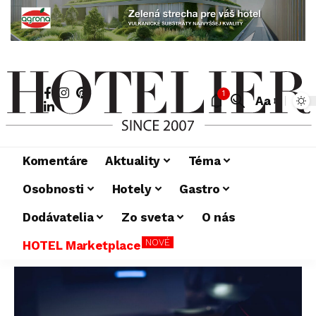
1
Aa
Komentáre
Aktuality
Téma
Osobnosti
Hotely
Gastro
Dodávatelia
Zo sveta
O nás
NOVÉ
HOTEL Marketplace