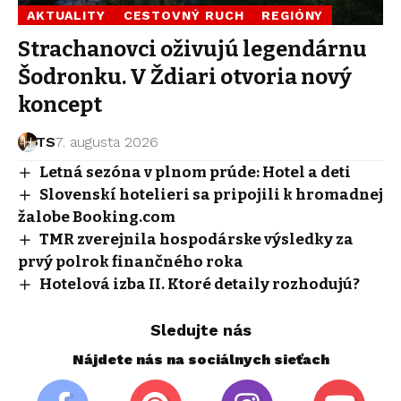
AKTUALITY
CESTOVNÝ RUCH
REGIÓNY
Strachanovci oživujú legendárnu
Šodronku. V Ždiari otvoria nový
koncept
TS
7. augusta 2026
Letná sezóna v plnom prúde: Hotel a deti
Slovenskí hotelieri sa pripojili k hromadnej
žalobe Booking.com
TMR zverejnila hospodárske výsledky za
prvý polrok finančného roka
Hotelová izba II. Ktoré detaily rozhodujú?
Sledujte nás
Nájdete nás na sociálnych sieťach