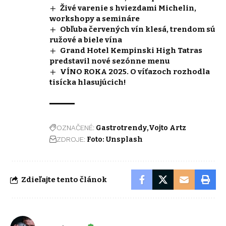
Živé varenie s hviezdami Michelin,
workshopy a semináre
Obľuba červených vín klesá, trendom sú
ružové a biele vína
Grand Hotel Kempinski High Tatras
predstavil nové sezónne menu
VÍNO ROKA 2025. O víťazoch rozhodla
tisícka hlasujúcich!
OZNAČENÉ:
Gastrotrendy
Vojto Artz
ZDROJE:
Foto: Unsplash
Zdieľajte tento článok