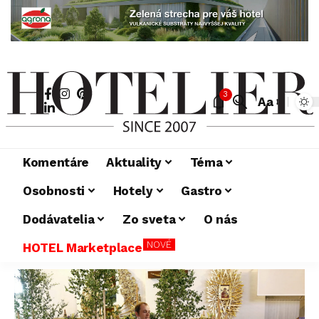
3
Aa
Komentáre
Aktuality
Téma
Osobnosti
Hotely
Gastro
Dodávatelia
Zo sveta
O nás
NOVÉ
HOTEL Marketplace