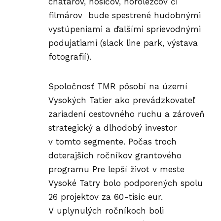
chatárov, nosičov, horolezcov či
filmárov bude spestrené hudobnými
vystúpeniami a ďalšími sprievodnými
podujatiami (slack line park, výstava
fotografií).
Spoločnosť TMR pôsobí na území
Vysokých Tatier ako prevádzkovateľ
zariadení cestovného ruchu a zároveň
strategický a dlhodobý investor
v tomto segmente. Počas troch
doterajších ročníkov grantového
programu Pre lepší život v meste
Vysoké Tatry bolo podporených spolu
26 projektov za 60-tisíc eur.
V uplynulých ročníkoch boli