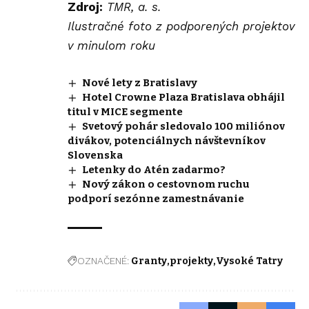
Zdroj:
TMR, a. s.
Ilustračné foto z podporených projektov
v minulom roku
Nové lety z Bratislavy
Hotel Crowne Plaza Bratislava obhájil
titul v MICE segmente
Svetový pohár sledovalo 100 miliónov
divákov, potenciálnych návštevníkov
Slovenska
Letenky do Atén zadarmo?
Nový zákon o cestovnom ruchu
podporí sezónne zamestnávanie
OZNAČENÉ:
Granty
projekty
Vysoké Tatry