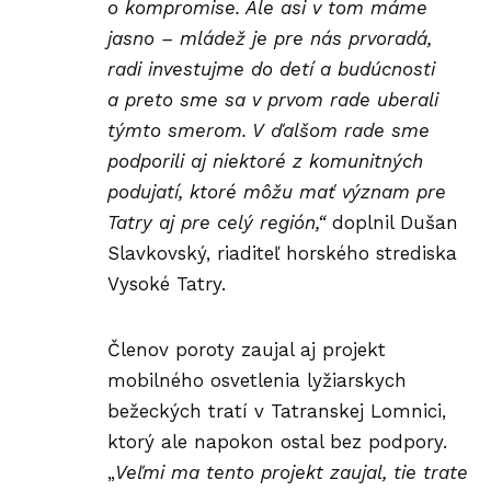
o kompromise. Ale asi v tom máme
jasno – mládež je pre nás prvoradá,
radi investujme do detí a budúcnosti
a preto sme sa v prvom rade uberali
týmto smerom. V ďalšom rade sme
podporili aj niektoré z komunitných
podujatí, ktoré môžu mať význam pre
Tatry aj pre celý región,“
doplnil Dušan
Slavkovský, riaditeľ horského strediska
Vysoké Tatry.
Členov poroty zaujal aj projekt
mobilného osvetlenia lyžiarskych
bežeckých tratí v Tatranskej Lomnici,
ktorý ale napokon ostal bez podpory.
„
Veľmi ma tento projekt zaujal, tie trate