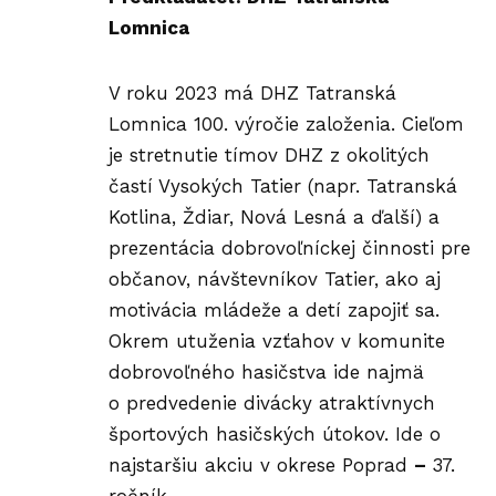
Lomnica
V roku 2023 má DHZ Tatranská
Lomnica 100. výročie založenia. Cieľom
je stretnutie tímov DHZ z okolitých
častí Vysokých Tatier (napr. Tatranská
Kotlina, Ždiar, Nová Lesná a ďalší) a
prezentácia dobrovoľníckej činnosti pre
občanov, návštevníkov Tatier, ako aj
motivácia mládeže a detí zapojiť sa.
Okrem utuženia vzťahov v komunite
dobrovoľného hasičstva ide najmä
o predvedenie divácky atraktívnych
športových hasičských útokov. Ide o
najstaršiu akciu v okrese Poprad
–
37.