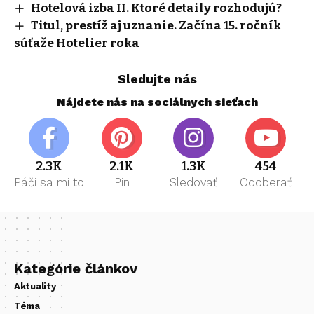
Hotelová izba II. Ktoré detaily rozhodujú?
Titul, prestíž aj uznanie. Začína 15. ročník
súťaže Hotelier roka
Sledujte nás
Nájdete nás na sociálnych sieťach
2.3K
2.1K
1.3K
454
Páči sa mi to
Pin
Sledovať
Odoberať
Kategórie článkov
Aktuality
Téma