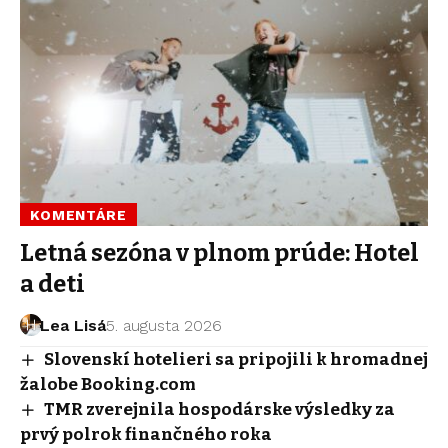
KOMENTÁRE
Letná sezóna v plnom prúde: Hotel
a deti
Lea Lisá
5. augusta 2026
Slovenskí hotelieri sa pripojili k hromadnej
žalobe Booking.com
TMR zverejnila hospodárske výsledky za
prvý polrok finančného roka