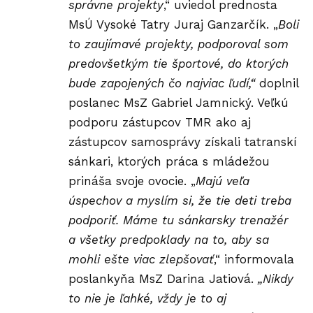
správne projekty
,“ uviedol prednosta
MsÚ Vysoké Tatry Juraj Ganzarčík. „
Boli
to zaujímavé projekty, podporoval som
predovšetkým tie športové, do ktorých
bude zapojených čo najviac ľudí,“
doplnil
poslanec MsZ Gabriel Jamnický. Veľkú
podporu zástupcov TMR ako aj
zástupcov samosprávy získali tatranskí
sánkari, ktorých práca s mládežou
prináša svoje ovocie. „
Majú veľa
úspechov a myslím si, že tie deti treba
podporiť. Máme tu sánkarsky trenažér
a všetky predpoklady na to, aby sa
mohli ešte viac zlepšovať
,“ informovala
poslankyňa MsZ Darina Jatiová.
„Nikdy
to nie je ľahké, vždy je to aj