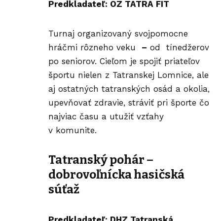
Predkladateľ: OZ TATRA FIT
Turnaj organizovaný svojpomocne
hráčmi rôzneho veku
–
od tínedžerov
po seniorov. Cieľom je spojiť priateľov
športu nielen z Tatranskej Lomnice, ale
aj ostatných tatranských osád a okolia,
upevňovať zdravie, stráviť pri športe čo
najviac času a utužiť vzťahy
v komunite.
Tatranský pohár –
dobrovoľnícka hasičská
súťaž
Predkladateľ: DHZ Tatranská