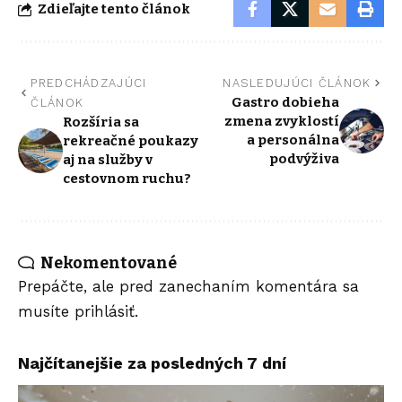
Zdieľajte tento článok
PREDCHÁDZAJÚCI
NASLEDUJÚCI ČLÁNOK
Gastro dobieha
ČLÁNOK
zmena zvyklostí
Rozšíria sa
a personálna
rekreačné poukazy
podvýživa
aj na služby v
cestovnom ruchu?
Nekomentované
Prepáčte, ale pred zanechaním komentára sa
musíte
prihlásiť
.
Najčítanejšie za posledných 7 dní