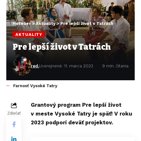
Hotelier
>
Aktuality
>
Pre lepší život v Tatrách
AKTUALITY
Pre lepší život v Tatrách
red.
Uverejnené: 11. marca 2023
9 min. čítania
Farnosť Vysoké Tatry
Grantový program Pre lepší život
v meste Vysoké Tatry je späť! V roku
Zdieľať
2023 podporí deväť projektov.