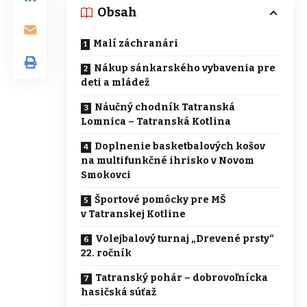
Obsah
Malí záchranári
Nákup sánkarského vybavenia pre
deti a mládež
Náučný chodník Tatranská
Lomnica – Tatranská Kotlina
Doplnenie basketbalových košov
na multifunkčné ihrisko v Novom
Smokovci
Športové pomôcky pre MŠ
v Tatranskej Kotline
Volejbalový turnaj „Drevené prsty“
22. ročník
Tatranský pohár – dobrovoľnícka
hasičská súťaž