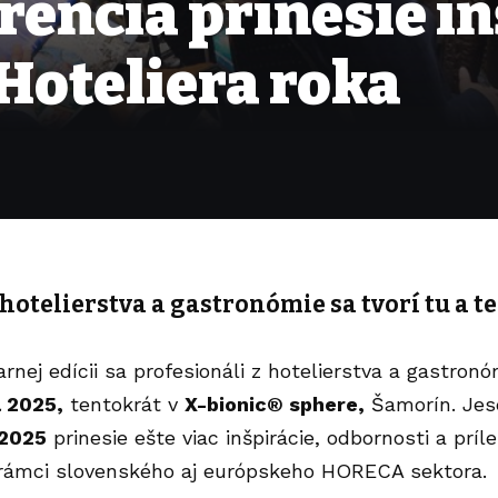
ncia prinesie in
Hoteliera roka
hotelierstva a gastronómie sa tvorí tu a t
arnej edícii sa profesionáli z hotelierstva a gastro
 2025,
tentokrát v
X-bionic® sphere,
Šamorín. Je
 2025
prinesie ešte viac inšpirácie, odbornosti a príle
 rámci slovenského aj európskeho HORECA sektora.