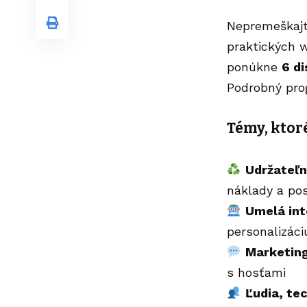
Nepremeškajte
praktických 
ponúkne
6 d
Podrobný pro
Témy, kto
Udržateľn
náklady a pos
Umelá inte
personalizáci
Marketing
s hosťami
Ľudia, te