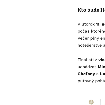
Kto bude H
V utorok
11.
počas ktorého
Večer plný em
hotelierstve 
Finalisti z
vi
uchádzať
Mic
Gbeľany
a
Lu
putovný pohár