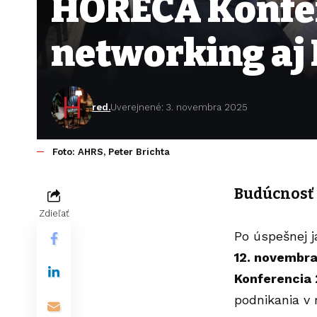
HORECA Konfere
networking aj 
red.
Uverejnené: 3. novembra 2025
Foto: AHRS, Peter Brichta
Budúcnosť 
Zdieľať
Po úspešnej j
12. novembra
Konferencia
podnikania v