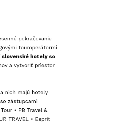
esenné pokračovanie
ngovými touroperátormi
ť slovenské hotely so
ov a vytvoriť priestor
a nich majú hotely
 so zástupcami
Tour • PB Travel &
TUR TRAVEL • Esprit