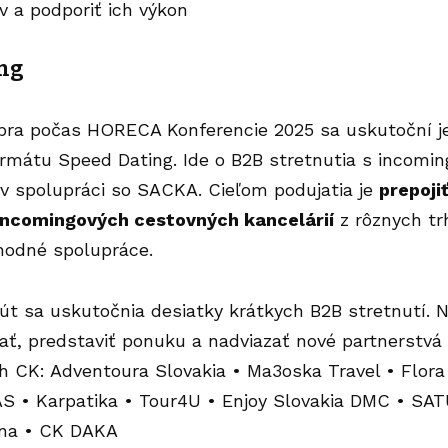
 a podporiť ich výkon
ing
bra počas HORECA Konferencie 2025 sa uskutoční j
rmátu Speed Dating. Ide o B2B stretnutia s incomi
 v spolupráci so SACKA. Cieľom podujatia je
prepoji
incomingových cestovných kancelárií
z rôznych trh
hodné spolupráce.
t sa uskutočnia desiatky krátkych B2B stretnutí. N
ať, predstaviť ponuku a nadviazať nové partnerstvá
 CK: Adventoura Slovakia • Ma3oska Travel • Flora 
S • Karpatika • Tour4U • Enjoy Slovakia DMC • SA
ina • CK DAKA