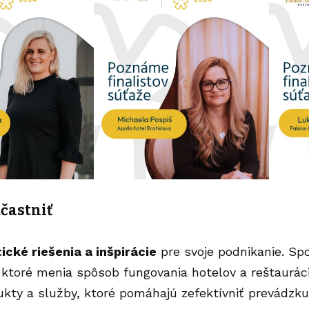
účastniť
ické riešenia a inšpirácie
pre svoje podnikanie. S
 ktoré menia spôsob fungovania hotelov a reštauráci
ukty a služby, ktoré pomáhajú zefektívniť prevádzku