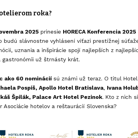
otelierom roka?
 novembra 2025
prinesie
HORECA Konferencia 2025
 budú slávnostne vyhlásení víťazi prestížnej súťa
ócií, uznania a inšpirácie spojí najlepších z najlep
a gastronómii už štrnásty krát.
ac ako 60 nominácií
sú známi už teraz. O titul Hote
haela Pospiš
, Apollo Hotel Bratislava
,
Ivana Holu
káš Špilák
, Palace Art Hotel Pezinok
. Kto z nich 
 Asociácie hotelov a reštaurácií Slovenska?