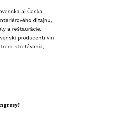
ovenska aj Česka.
nteriérového dizajnu,
ly a reštaurácie.
ovenskí producenti vín
trom stretávania,
ongresy?