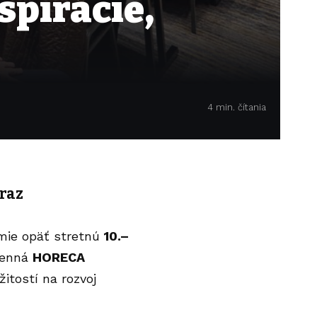
špirácie,
4 min. čítania
eraz
nómie opäť stretnú
10.–
senná
HORECA
žitostí na rozvoj