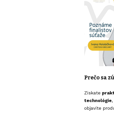
Prečo sa z
Získate
prakt
technológie
,
objavíte prod