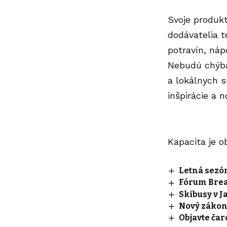
Svoje produk
dodávatelia t
potravín, náp
Nebudú chýbať
a lokálnych s
inšpirácie a n
Kapacita je 
Letná sezón
Fórum Brea
Skibusy v J
Nový zákon
Objavte ča