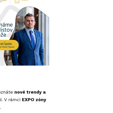
poznáte
nové trendy a
í. V rámci
EXPO zóny
.