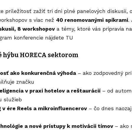
 príležitosť zažiť tri dni plné panelových diskusií
workshopov s viac než
40 renomovanými spíkrami
.
iskusií, 8 workshopov
a témy, ktoré vás pripravia na
gram konferencie nájdete
TU
ré hýbu HORECA sektorom
osť ako konkurenčná výhoda
– ako zodpovedný prí
ilňuje značku
ligencia v praxi hotelov a reštaurácií
– od automat
u služieb
 v ére Reels a mikroinfluencerov
– čo dnes naozaj 
chnológie a nové prístupy k motivácii tímov
– ako s