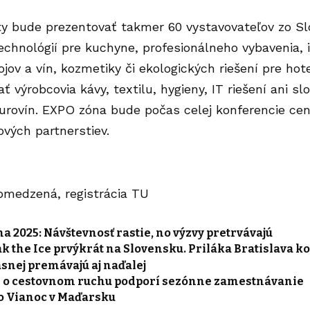
ty bude prezentovať takmer 60 vystavovateľov zo Sl
echnológií pre kuchyne, profesionálneho vybavenia, i
ojov a vín, kozmetiky či ekologických riešení pre hote
 výrobcovia kávy, textilu, hygieny, IT riešení ani sl
urovín. EXPO zóna bude počas celej konferencie cen
ových partnerstiev.
obmedzená, registrácia
TU
a 2025: Návštevnosť rastie, no výzvy pretrvávajú
k the Ice prvýkrát na Slovensku. Priláka Bratislava k
asnej premávajú aj naďalej
 o cestovnom ruchu podporí sezónne zamestnávanie
ro Vianoc v Maďarsku