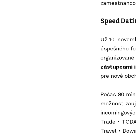
zamestnancov
Speed Dat
Už 10. novem
úspešného fo
organizované
zástupcami 
pre nové obc
Počas 90 minú
možnosť zauj
incomingových
Trade • TODA
Travel • Dow