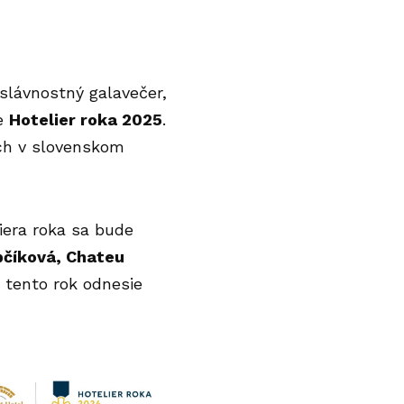
slávnostný galavečer,
že
Hotelier roka 2025
.
ších v slovenskom
liera roka sa bude
bčíková
, Chateu
si tento rok odnesie