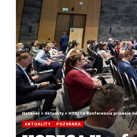
Hotelier
>
Aktuality
>
HORECA Konferencia prinesie inš
AKTUALITY
POZVÁNKA