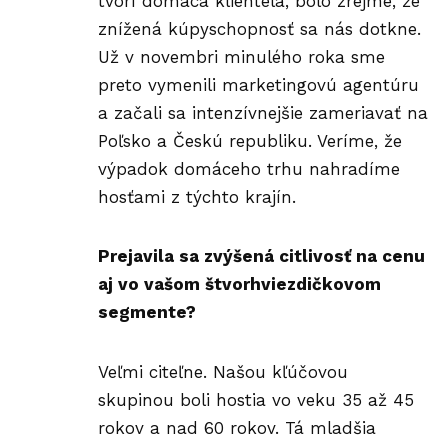
tvorí domáca klientela, bolo zrejmé, že
znížená kúpyschopnosť sa nás dotkne.
Už v novembri minulého roka sme
preto vymenili marketingovú agentúru
a začali sa intenzívnejšie zameriavať na
Poľsko a Českú republiku. Veríme, že
výpadok domáceho
trhu
nahradíme
hosťami z týchto krajín.
Prejavila sa zvýšená citlivosť na cenu
aj vo vašom štvorhviezdičkovom
segmente?
Veľmi citeľne. Našou kľúčovou
skupinou boli hostia vo veku 35 až 45
rokov a nad 60 rokov. Tá mladšia