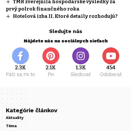
TMR zverejnila hospodárske výsledky za
prvý polrok finančného roka
Hotelová izba II. Ktoré detaily rozhodujú?
Sledujte nás
Nájdete nás na sociálnych sieťach
2.3K
2.1K
1.3K
454
Páči sa mi to
Pin
Sledovať
Odoberať
Kategórie článkov
Aktuality
Téma