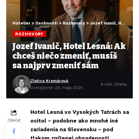
Hotelier
>
Osobnosti
>
Rozhovory
>
Jozef Ivanič, Hotel Lesná: Ak chceš niečo zmeniť, musíš sa najprv zmeniť sám
ROZHOVORY
Jozef Ivanič, Hotel Lesná: Ak
chceš niečo zmeniť, musíš
sa najprv zmeniť sám
Zlatica Kramárová
6 min. čítania
Uverejnené: 25. mája 2025
Hotel Lesná vo Vysokých Tatrách
sa
ocitol – podobne ako mnohé iné
Zdieľať
zariadenia na Slovensku – pod
tlakom zníženej obsadenosti.