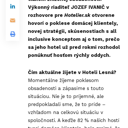
Výkonný riaditeľ JOZEF IVANIČ v
rozhovore pre
Hotelier.sk
otvorene
hovorí o poklese domácej klientely,
novej stratégii, skúsenostiach s all
inclusive konceptom aj o tom, prečo
sa jeho hotel už pred rokmi rozhodol
ponúknuť hosťom
rýchly oddych.
Čím aktuálne žijete v Hoteli Lesná?
Momentálne žijeme poklesom
obsadenosti a zápasíme s touto
situáciou. Nie je to príjemné, ale
predpokladali sme, že to príde –
vzhľadom na celkovú situáciu v
spoločnosti. A keďže 82 % našich hostí