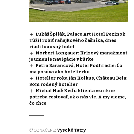
Lukáš Špilák, Palace Art Hotel Pezinok:
Túžil robiť raňajkového čašníka, dnes
riadi luxusný hotel
Norbert Longauer: Krízový manažment
je umenie navigácie v búrke
Petra Barancová, Hotel Podhradie: Čo
ma posúva ako hotelierku
Hotelier roka Ján Kolkus, Château Bela:
Som rodený hotelier
Michal Naď: Keď u klienta vznikne
potreba cestovať, už o nás vie. A my vieme,
čo chce
OZNAČENÉ:
Vysoké Tatry