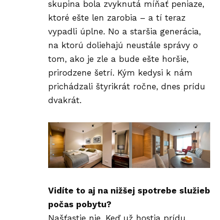
skupina bola zvyknutá míňať peniaze,
ktoré ešte len zarobia – a tí teraz
vypadli úplne. No a staršia generácia,
na ktorú doliehajú neustále správy o
tom, ako je zle a bude ešte horšie,
prirodzene šetrí. Kým kedysi k nám
prichádzali štyrikrát ročne, dnes prídu
dvakrát.
Vidíte to aj na nižšej spotrebe služieb
počas pobytu?
Našťastie nie. Keď už hostia prídu,