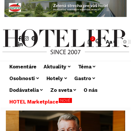
2
Aa
Komentáre
Aktuality
Téma
Osobnosti
Hotely
Gastro
Dodávatelia
Zo sveta
O nás
NOVÉ
HOTEL Marketplace