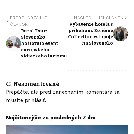
PREDCHÁDZAJÚCI
NASLEDUJÚCI ČLÁNOK
Vybavenie hotela s
ČLÁNOK
príbehom. Bohéme
Rural Tour:
Collection vstupuje
Slovensko
na Slovensko
hosťovalo event
európskeho
vidieckeho turizmu
Nekomentované
Prepáčte, ale pred zanechaním komentára sa
musíte
prihlásiť
.
Najčítanejšie za posledných 7 dní