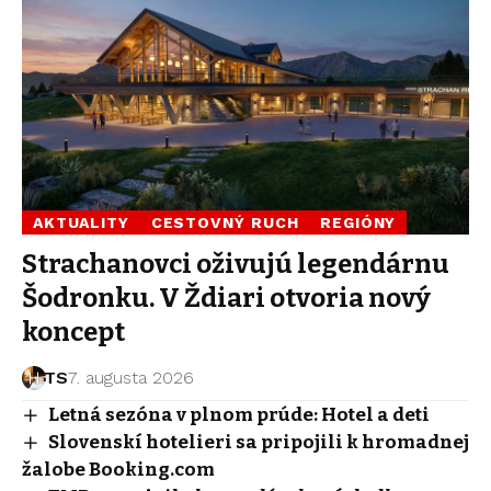
AKTUALITY
CESTOVNÝ RUCH
REGIÓNY
Strachanovci oživujú legendárnu
Šodronku. V Ždiari otvoria nový
koncept
TS
7. augusta 2026
Letná sezóna v plnom prúde: Hotel a deti
Slovenskí hotelieri sa pripojili k hromadnej
žalobe Booking.com