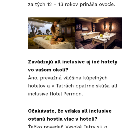
za tých 12 – 13 rokov prináša ovocie.
Zavádzajú all inclusive aj iné hotely
vo vašom okolí?
Áno, prevažná väčšina kúpeľných
hotelov a v Tatrách opatrne skúša all
inclusive Hotel Permon.
Očakávate, že vďaka all inclusive
ostanú hostia viac v hoteli?
Ťažko povedať. Vysoké Tatry sú o