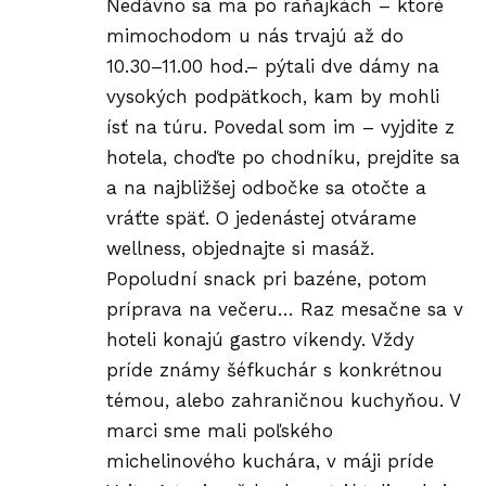
Nedávno sa ma po raňajkách – ktoré
mimochodom u nás trvajú až do
10.30–11.00 hod.– pýtali dve dámy na
vysokých podpätkoch, kam by mohli
ísť na túru. Povedal som im – vyjdite z
hotela, choďte po chodníku, prejdite sa
a na najbližšej odbočke sa otočte a
vráťte späť. O jedenástej otvárame
wellness, objednajte si masáž.
Popoludní snack pri bazéne, potom
príprava na večeru… Raz mesačne sa v
hoteli konajú
gastro
víkendy. Vždy
príde známy šéfkuchár s konkrétnou
témou, alebo zahraničnou kuchyňou. V
marci sme mali poľského
michelinového kuchára, v máji príde