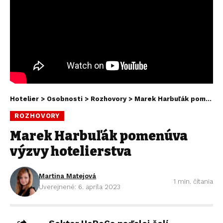
Hotelier
>
Osobnosti
>
Rozhovory
>
Marek Harbuľák pomenúva výzvy hotelierstva
ROZHOVORY
Marek Harbuľák pomenúva
výzvy hotelierstva
Martina Matejová
1 min. čítania
Uverejnené: 6. apríla 2023