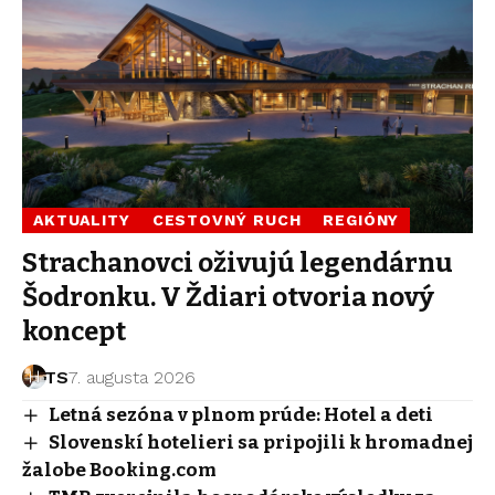
AKTUALITY
CESTOVNÝ RUCH
REGIÓNY
Strachanovci oživujú legendárnu
Šodronku. V Ždiari otvoria nový
koncept
TS
7. augusta 2026
Letná sezóna v plnom prúde: Hotel a deti
Slovenskí hotelieri sa pripojili k hromadnej
žalobe Booking.com