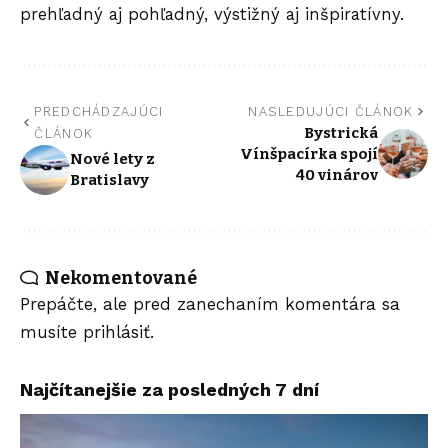
prehľadný aj pohľadný, výstižný aj inšpiratívny.
PREDCHÁDZAJÚCI
NASLEDUJÚCI ČLÁNOK
Bystrická
ČLÁNOK
Vínšpacírka spojí
Nové lety z
40 vinárov
Bratislavy
Nekomentované
Prepáčte, ale pred zanechaním komentára sa
musíte
prihlásiť
.
Najčítanejšie za posledných 7 dní