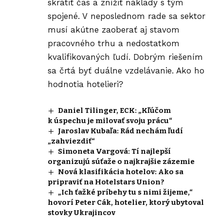
skrátiť čas a znížiť náklady s tým
spojené. V neposlednom rade sa sektor
musí akútne zaoberať aj stavom
pracovného trhu a nedostatkom
kvalifikovaných ľudí. Dobrým riešením
sa črtá byť duálne vzdelávanie. Ako ho
hodnotia hotelieri?
Daniel Tilinger, ECK: „Kľúčom
k úspechu je milovať svoju prácu“
Jaroslav Kubaľa: Rád nechám ľudí
„zahviezdiť“
Simoneta Vargová: Tí najlepší
organizujú súťaže o najkrajšie zázemie
Nová klasifikácia hotelov: Ako sa
pripraviť na Hotelstars Union?
„Ich ťažké príbehy tu s nimi žijeme,“
hovorí Peter Cák, hotelier, ktorý ubytoval
stovky Ukrajincov