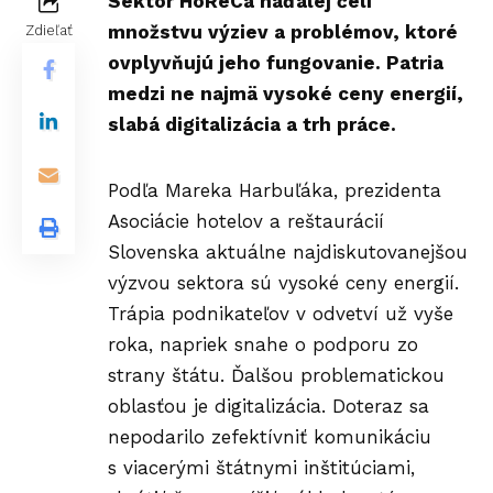
Sektor HoReCa naďalej čelí
množstvu výziev a problémov, ktoré
Zdieľať
ovplyvňujú jeho fungovanie. Patria
medzi ne najmä vysoké ceny energií,
slabá digitalizácia a trh práce.
Podľa Mareka Harbuľáka, prezidenta
Asociácie hotelov a reštaurácií
Slovenska aktuálne najdiskutovanejšou
výzvou sektora sú
vysoké ceny energií
.
Trápia podnikateľov v odvetví už vyše
roka, napriek snahe o
podporu
zo
strany štátu. Ďalšou problematickou
oblasťou je digitalizácia. Doteraz sa
nepodarilo zefektívniť komunikáciu
s viacerými štátnymi inštitúciami,