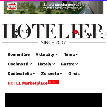
2
Aa
Komentáre
Aktuality
Téma
Osobnosti
Hotely
Gastro
Dodávatelia
Zo sveta
O nás
NOVÉ
HOTEL Marketplace