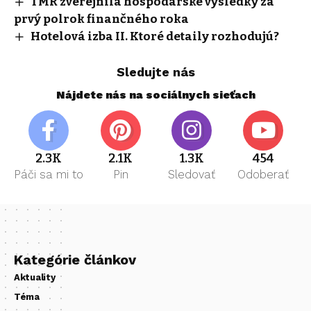
TMR zverejnila hospodárske výsledky za
prvý polrok finančného roka
Hotelová izba II. Ktoré detaily rozhodujú?
Sledujte nás
Nájdete nás na sociálnych sieťach
2.3K
2.1K
1.3K
454
Páči sa mi to
Pin
Sledovať
Odoberať
Kategórie článkov
Aktuality
Téma