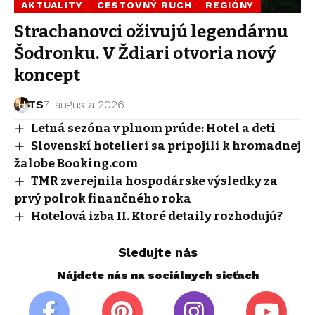
AKTUALITY
CESTOVNÝ RUCH
REGIÓNY
Strachanovci oživujú legendárnu
Šodronku. V Ždiari otvoria nový
koncept
TS
7. augusta 2026
Letná sezóna v plnom prúde: Hotel a deti
Slovenskí hotelieri sa pripojili k hromadnej
žalobe Booking.com
TMR zverejnila hospodárske výsledky za
prvý polrok finančného roka
Hotelová izba II. Ktoré detaily rozhodujú?
Sledujte nás
Nájdete nás na sociálnych sieťach