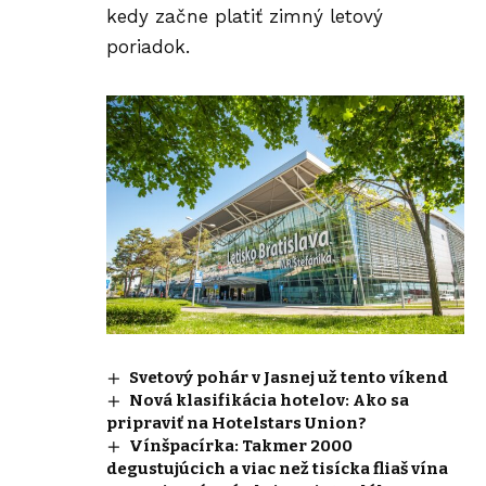
kedy začne platiť zimný letový
poriadok.
Svetový pohár v Jasnej už tento víkend
Nová klasifikácia hotelov: Ako sa
pripraviť na Hotelstars Union?
Vínšpacírka: Takmer 2000
degustujúcich a viac než tisícka fliaš vína