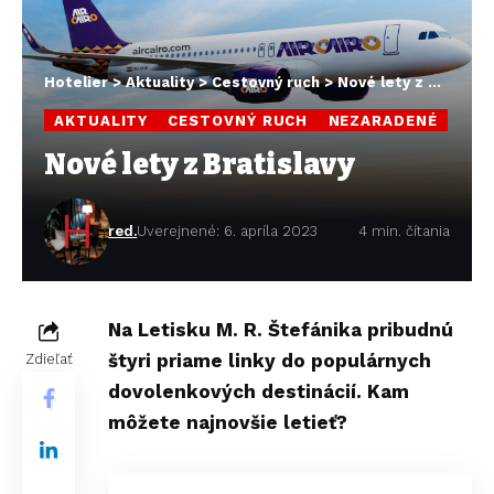
Hotelier
>
Aktuality
>
Cestovný ruch
>
Nové lety z Bratislavy
AKTUALITY
CESTOVNÝ RUCH
NEZARADENÉ
Nové lety z Bratislavy
red.
Uverejnené: 6. apríla 2023
4 min. čítania
Na Letisku M. R. Štefánika pribudnú
štyri priame linky do populárnych
Zdieľať
dovolenkových destinácií. Kam
môžete najnovšie letieť?