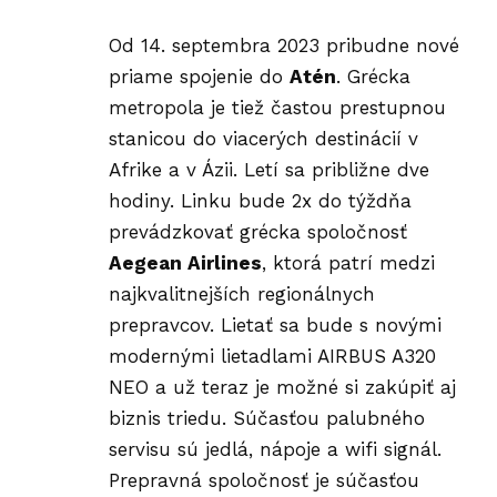
Od 14. septembra 2023 pribudne nové
priame spojenie do
Atén
. Grécka
metropola je tiež častou prestupnou
stanicou do viacerých destinácií v
Afrike a v Ázii. Letí sa približne dve
hodiny. Linku bude 2x do týždňa
prevádzkovať grécka spoločnosť
Aegean Airlines
, ktorá patrí medzi
najkvalitnejších regionálnych
prepravcov. Lietať sa bude s novými
modernými lietadlami AIRBUS A320
NEO a už teraz je možné si zakúpiť aj
biznis triedu. Súčasťou palubného
servisu sú jedlá, nápoje a wifi signál.
Prepravná spoločnosť je súčasťou