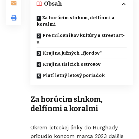
Obsah
Za horúcim slnkom, delfínmi a
koralmi
Pre milovníkov kultúry a street art-
u
Krajina južných „fjordov“
Krajina tisícich ostrovov
Platí letný letový poriadok
Za horúcim slnkom,
delfínmi a koralmi
Okrem leteckej linky do Hurghady
pribudlo koncom marca 2023 ďalšie