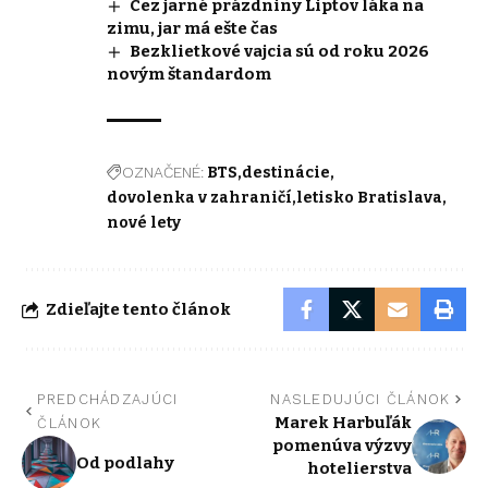
Cez jarné prázdniny Liptov láka na
zimu, jar má ešte čas
Bezklietkové vajcia sú od roku 2026
novým štandardom
OZNAČENÉ:
BTS
destinácie
dovolenka v zahraničí
letisko Bratislava
nové lety
Zdieľajte tento článok
PREDCHÁDZAJÚCI
NASLEDUJÚCI ČLÁNOK
Marek Harbuľák
ČLÁNOK
pomenúva výzvy
Od podlahy
hotelierstva