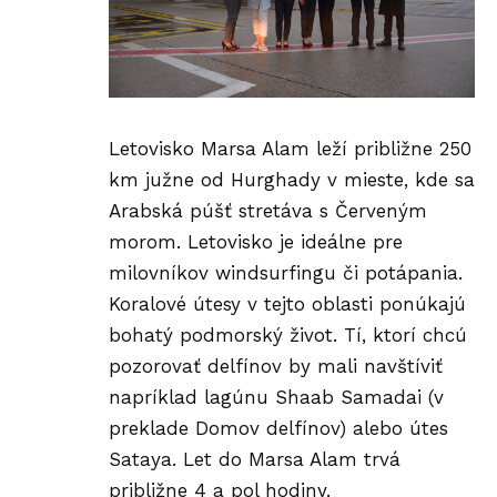
Letovisko Marsa Alam leží približne 250
km južne od Hurghady v mieste, kde sa
Arabská púšť stretáva s Červeným
morom. Letovisko je ideálne pre
milovníkov windsurfingu či potápania.
Koralové útesy v tejto oblasti ponúkajú
bohatý podmorský život. Tí, ktorí chcú
pozorovať delfínov by mali navštíviť
napríklad lagúnu Shaab Samadai (v
preklade Domov delfínov) alebo útes
Sataya. Let do Marsa Alam trvá
približne 4 a pol hodiny.