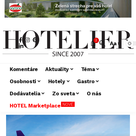
2
Aa
Komentáre
Aktuality
Téma
Osobnosti
Hotely
Gastro
Dodávatelia
Zo sveta
O nás
NOVÉ
HOTEL Marketplace