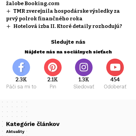
žalobe Booking.com
TMR zverejnila hospodárske výsledky za
prvý polrok finančného roka
Hotelová izba II. Ktoré detaily rozhodujú?
Sledujte nás
Nájdete nás na sociálnych sieťach
2.3K
2.1K
1.3K
454
Páči sa mi to
Pin
Sledovať
Odoberať
Kategórie článkov
Aktuality