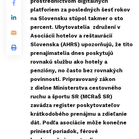
prostredníctvom digitálnych
platforiem za posledných šesť rokov
na Slovensku stúpol takmer o sto
percent. Ubytovatelia združení v
Asociácii hotelov a reštaurácií
Slovenska
(AHRS) upozorňujú, že títo
prenajímatelia dnes poskytujú
rovnakú službu ako hotely a
penzióny, no často bez rovnakých
povinností. Pripravovaný zákon
z dielne Ministerstva cestovného
ruchu a športu SR (MCRaŠ SR)
zavádza register poskytovateľov
krátkodobého prenájmu a zdieľanie
dát. Podľa asociácie môže konečne
priniesť poriadok, férové