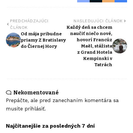
PREDCHÁDZAJÚCI
NASLEDUJÚCI ČLÁNOK
Každý deň sa chcem
ČLÁNOK
naučiť niečo nové,
Od mája pribudne
hovorí Francúz
priamy Z Bratislavy
Maël, stážista
do Čiernej Hory
z Grand Hotela
Kempinski v
Tatrách
Nekomentované
Prepáčte, ale pred zanechaním komentára sa
musíte
prihlásiť
.
Najčítanejšie za posledných 7 dní