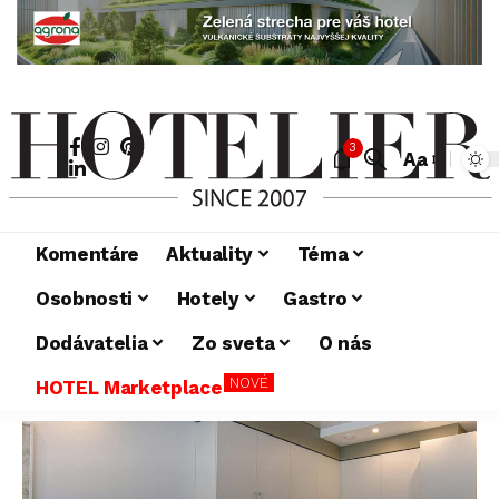
3
Aa
Komentáre
Aktuality
Téma
Osobnosti
Hotely
Gastro
Dodávatelia
Zo sveta
O nás
NOVÉ
HOTEL Marketplace