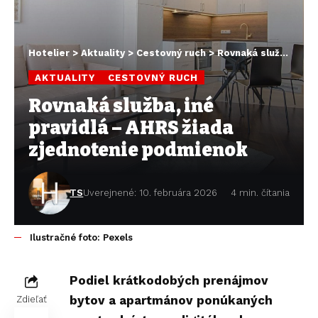
Hotelier
>
Aktuality
>
Cestovný ruch
>
Rovnaká služba, iné pravidlá – AHRS žiada zjednotenie podmienok
AKTUALITY
CESTOVNÝ RUCH
Rovnaká služba, iné
pravidlá – AHRS žiada
zjednotenie podmienok
TS
Uverejnené: 10. februára 2026
4 min. čítania
Ilustračné foto: Pexels
Podiel krátkodobých prenájmov
bytov a apartmánov ponúkaných
Zdieľať