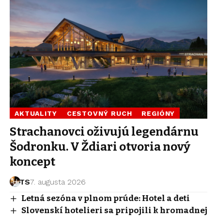
AKTUALITY
CESTOVNÝ RUCH
REGIÓNY
Strachanovci oživujú legendárnu
Šodronku. V Ždiari otvoria nový
koncept
TS
7. augusta 2026
Letná sezóna v plnom prúde: Hotel a deti
Slovenskí hotelieri sa pripojili k hromadnej