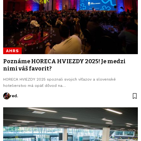
AHRS
Poznáme HORECA HVIEZDY 2025! Je medzi
nimi váš favorit?
HORECA HVIEZDY 2025 spoznali svojich víťazov a slovenské
hotelierstvo má opäť dôvod na…
red.