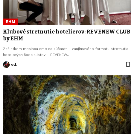
EHM
Klubové stretnutie hotelierov: REVENEW CLUB
by EHM
Začiatkom mesiaca sme sa zúčastnili zaujímavého formátu stretnutia
hotelových špecialistov – REVENEW…
red.