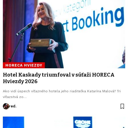
HORECA HVIEZDY
Hotel Kaskady triumfoval v súťaži HORECA
Hviezdy 2026
Ako vidí úspech víťazného hotela jeho riaditeľka Katarína Malová? Tri
víťazstvá zo…
red.