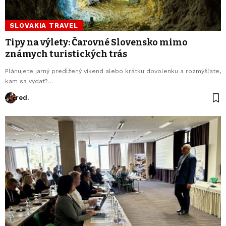
SLOVAKIA TRAVEL
Tipy na výlety: Čarovné Slovensko mimo
známych turistických trás
Plánujete jarný predĺžený víkend alebo krátku dovolenku a rozmýšľate,
kam sa vydať?…
red.