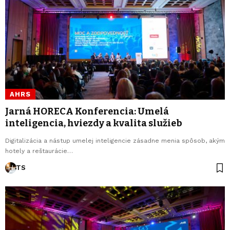
AHRS
Jarná HORECA Konferencia: Umelá
inteligencia, hviezdy a kvalita služieb
Digitalizácia a nástup umelej inteligencie zásadne menia spôsob, akým
hotely a reštaurácie…
TS