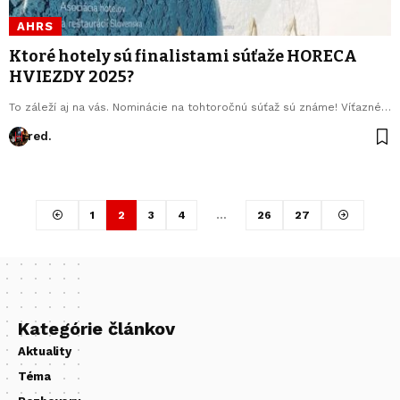
AHRS
Ktoré hotely sú finalistami súťaže HORECA
HVIEZDY 2025?
To záleží aj na vás. Nominácie na tohtoročnú súťaž sú známe! Víťazné…
red.
1
2
3
4
…
26
27
Kategórie článkov
Aktuality
Téma