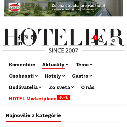
3
Komentáre
Aktuality
Téma
Osobnosti
Hotely
Gastro
Dodávatelia
Zo sveta
O nás
NOVÉ
HOTEL Marketplace
Najnovšie z kategórie