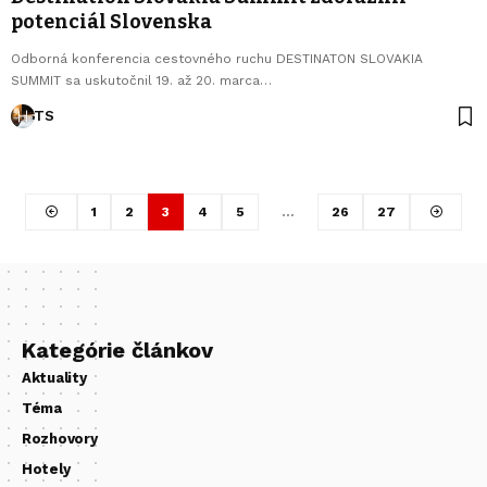
potenciál Slovenska
Odborná konferencia cestovného ruchu DESTINATON SLOVAKIA
SUMMIT sa uskutočnil 19. až 20. marca…
TS
1
2
3
4
5
…
26
27
Kategórie článkov
Aktuality
Téma
Rozhovory
Hotely