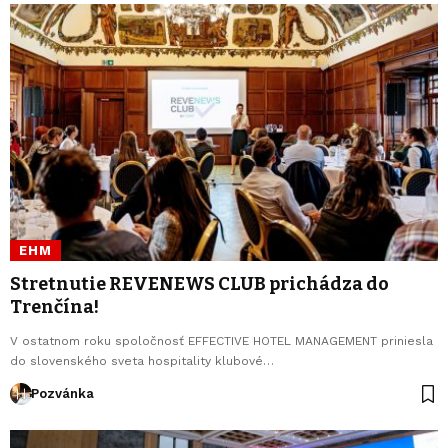
EHM
Stretnutie REVENEWS CLUB prichádza do
Trenčína!
V ostatnom roku spoločnosť EFFECTIVE HOTEL MANAGEMENT priniesla
do slovenského sveta hospitality klubové…
Pozvánka