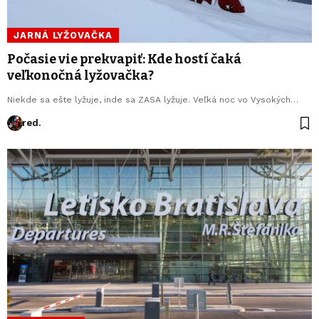
JARNÁ LYŽOVAČKA
Počasie vie prekvapiť: Kde hostí čaká
veľkonočná lyžovačka?
Niekde sa ešte lyžuje, inde sa ZASA lyžuje. Veľká noc vo Vysokých…
red.