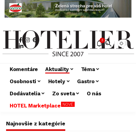
3
Komentáre
Aktuality
Téma
Osobnosti
Hotely
Gastro
Dodávatelia
Zo sveta
O nás
NOVÉ
HOTEL Marketplace
Najnovšie z kategórie