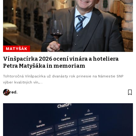
MATYŠÁK
Vínšpacírka 2026 ocení vinára a hoteliera
Petra Matyšáka in memoriam
Tohtoročná Vínšpacírka už dvanásty rok prinesie na Námestie SNP
výber kvalitných vín,…
red.