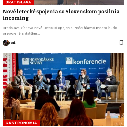
BRATISLAVA
Nové letecké spojenia so Slovenskom posilnia
incoming
Bratislava získava nové letecké spojenia. Naše hlavné mesto bude
prepojené s ďalšími…
red.
GASTRONÓMIA