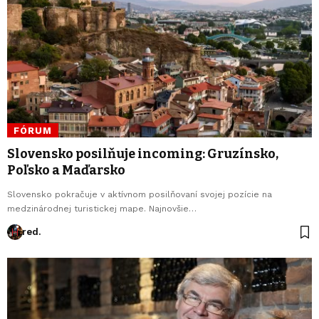
FÓRUM
Slovensko posilňuje incoming: Gruzínsko,
Poľsko a Maďarsko
Slovensko pokračuje v aktívnom posilňovaní svojej pozície na
medzinárodnej turistickej mape. Najnovšie…
red.