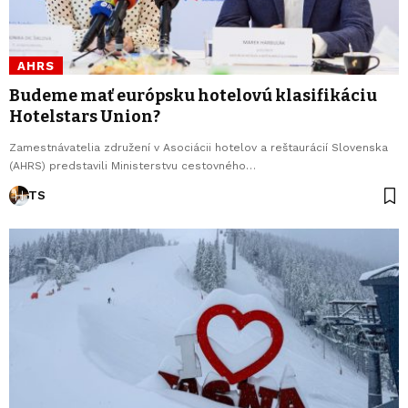
AHRS
Budeme mať európsku hotelovú klasifikáciu
Hotelstars Union?
Zamestnávatelia združení v Asociácii hotelov a reštaurácií Slovenska
(AHRS) predstavili Ministerstvu cestovného…
TS