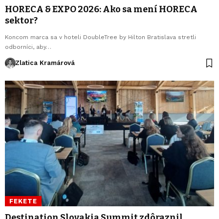
HORECA & EXPO 2026: Ako sa mení HORECA
sektor?
Koncom marca sa v hoteli DoubleTree by Hilton Bratislava stretli
odborníci, aby…
Zlatica Kramárová
FEKETE
Destination Slovakia Summit zdôraznil