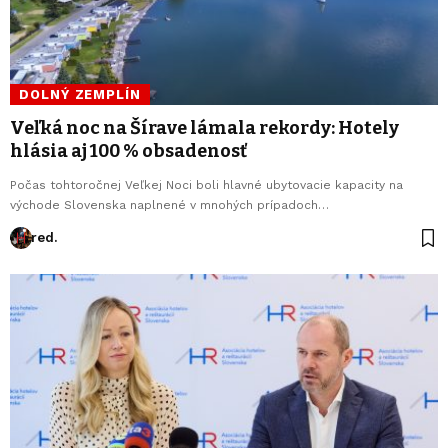
DOLNÝ ZEMPLÍN
Veľká noc na Šírave lámala rekordy: Hotely
hlásia aj 100 % obsadenosť
Počas tohtoročnej Veľkej Noci boli hlavné ubytovacie kapacity na
východe Slovenska naplnené v mnohých prípadoch…
red.