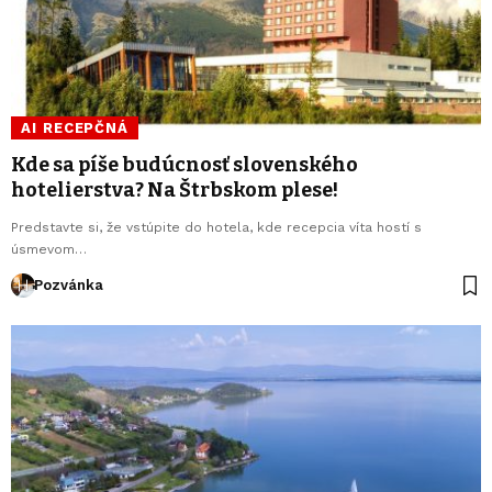
AI RECEPČNÁ
Kde sa píše budúcnosť slovenského
hotelierstva? Na Štrbskom plese!
Predstavte si, že vstúpite do hotela, kde recepcia víta hostí s
úsmevom…
Pozvánka