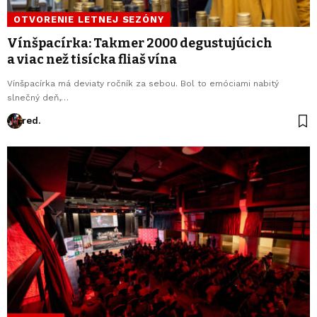
OTVORENIE LETNEJ SEZÓNY
Vínšpacírka: Takmer 2000 degustujúcich
a viac než tisícka fliaš vína
Vínšpacírka má deviaty ročník za sebou. Bol to emóciami nabitý
slnečný deň,…
red.