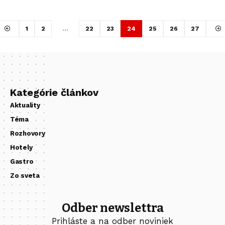
1
2
…
22
23
24
25
26
27
Kategórie článkov
Aktuality
Téma
Rozhovory
Hotely
Gastro
Zo sveta
Odber newslettra
Prihláste a na odber noviniek