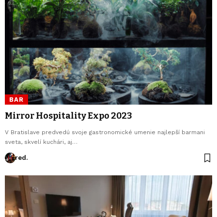
BAR
Mirror Hospitality Expo 2023
V Bratislave predvedú svoje gastronomické umenie najlepší barmani
sveta, skvelí kuchári, aj…
red.