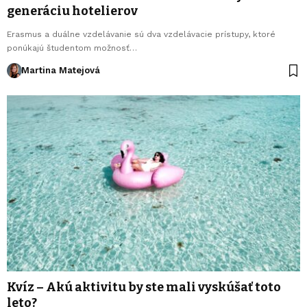
generáciu hotelierov
Erasmus a duálne vzdelávanie sú dva vzdelávacie prístupy, ktoré
ponúkajú študentom možnosť…
Martina Matejová
Kvíz – Akú aktivitu by ste mali vyskúšať toto
leto?