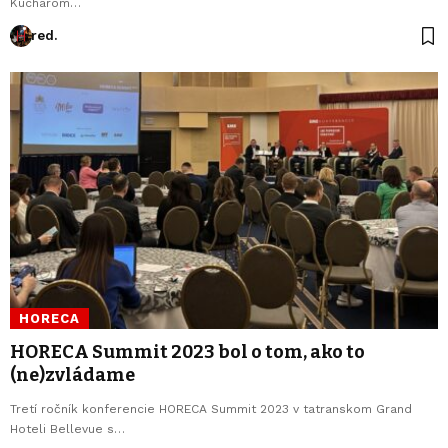
Kuchárom…
red.
HORECA
HORECA Summit 2023 bol o tom, ako to
(ne)zvládame
Tretí ročník konferencie HORECA Summit 2023 v tatranskom Grand
Hoteli Bellevue s…