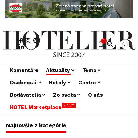
1
Komentáre
Aktuality
Téma
Osobnosti
Hotely
Gastro
Dodávatelia
Zo sveta
O nás
NOVÉ
HOTEL Marketplace
Najnovšie z kategórie