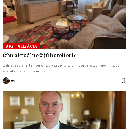
DIGITALIZÁCIA
Čím aktuálne žijú hotelieri?
Digitalizácia je témou dňa v každej branži, hotelierstvo nevynímajúc.
V krátkej ankete sme na…
red.