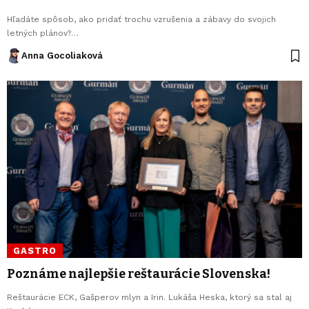
Hľadáte spôsob, ako pridať trochu vzrušenia a zábavy do svojich
letných plánov?…
Anna Gocoliaková
GASTRO
Poznáme najlepšie reštaurácie Slovenska!
Reštaurácie ECK, Gašperov mlyn a Irin. Lukáša Heska, ktorý sa stal aj