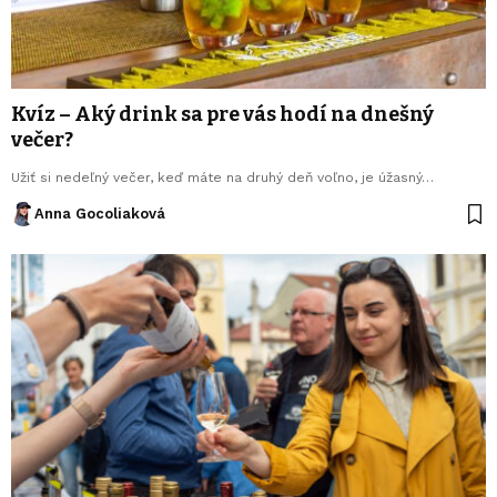
Kvíz – Aký drink sa pre vás hodí na dnešný
večer?
Užiť si nedeľný večer, keď máte na druhý deň voľno, je úžasný…
Anna Gocoliaková