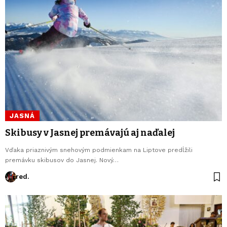
JASNÁ
Skibusy v Jasnej premávajú aj naďalej
Vďaka priaznivým snehovým podmienkam na Liptove predĺžili
premávku skibusov do Jasnej. Nový…
red.