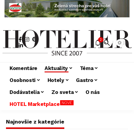
2
Komentáre
Aktuality
Téma
Osobnosti
Hotely
Gastro
Dodávatelia
Zo sveta
O nás
NOVÉ
HOTEL Marketplace
Najnovšie z kategórie