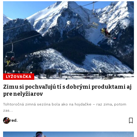
LYŽOVAČKA
Zimu si pochvaľujú tí s dobrými produktami aj
pre nelyžiarov
Tohtoročná zimná sezóna bola ako na hojdačke – raz zima, potom
zas…
red.