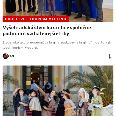
HIGH LEVEL TOURISM MEETING
Vyšehradská štvorka si chce spoločne
podmaniť vzdialenejšie trhy
Slovensko ako predsedajúca krajina zoskupenia krajín V4 hostilo High
level Tourism Meeting,…
red.