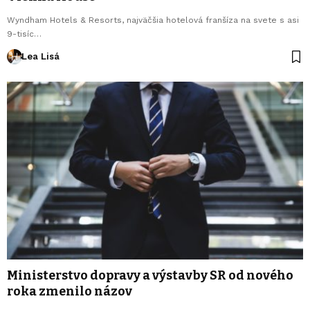
Wyndham Hotels & Resorts, najväčšia hotelová franšíza na svete s asi
9-tisíc…
Lea Lisá
Ministerstvo dopravy a výstavby SR od nového
roka zmenilo názov