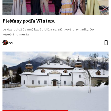
Piešťany podľa Wintera
Je čas odložiť zimný kabát, blížia sa zážitkové prehliadky. Do
kúpeľného mesta…
red.