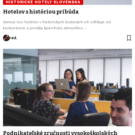
HISTORICKÉ HOTELY SLOVENSKA
Hotelov s históriou pribúda
Genius loci hotelov v historických budovách ich odlišuje od
konkurencie a prináša špecifickú atmosféru.…
red.
Podnikateľské zručnosti vysokoškolských