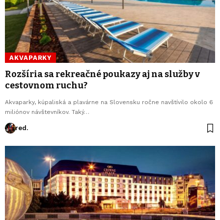
AKVAPARKY
Rozšíria sa rekreačné poukazy aj na služby v
cestovnom ruchu?
Akvaparky, kúpaliská a plavárne na Slovensku ročne navštívilo okolo 6
miliónov návštevníkov. Taký…
red.