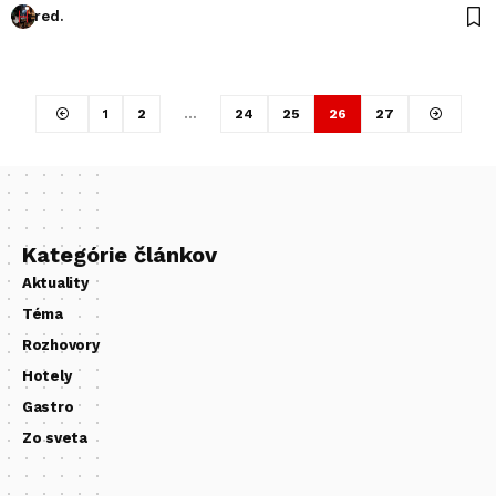
red.
1
2
…
24
25
26
27
Kategórie článkov
Aktuality
Téma
Rozhovory
Hotely
Gastro
Zo sveta