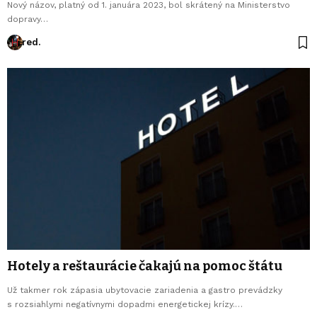
Nový názov, platný od 1. januára 2023, bol skrátený na Ministerstvo
dopravy…
red.
Hotely a reštaurácie čakajú na pomoc štátu
Už takmer rok zápasia ubytovacie zariadenia a gastro prevádzky
s rozsiahlymi negatívnymi dopadmi energetickej krízy.…