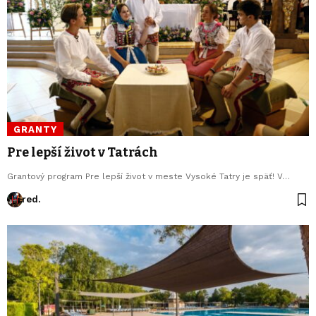
GRANTY
Pre lepší život v Tatrách
Grantový program Pre lepší život v meste Vysoké Tatry je späť! V…
red.