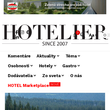
2
Aa
Komentáre
Aktuality
Téma
Osobnosti
Hotely
Gastro
Dodávatelia
Zo sveta
O nás
NOVÉ
HOTEL Marketplace