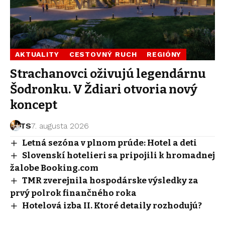
AKTUALITY
CESTOVNÝ RUCH
REGIÓNY
Strachanovci oživujú legendárnu
Šodronku. V Ždiari otvoria nový
koncept
TS
7. augusta 2026
Letná sezóna v plnom prúde: Hotel a deti
Slovenskí hotelieri sa pripojili k hromadnej
žalobe Booking.com
TMR zverejnila hospodárske výsledky za
prvý polrok finančného roka
Hotelová izba II. Ktoré detaily rozhodujú?