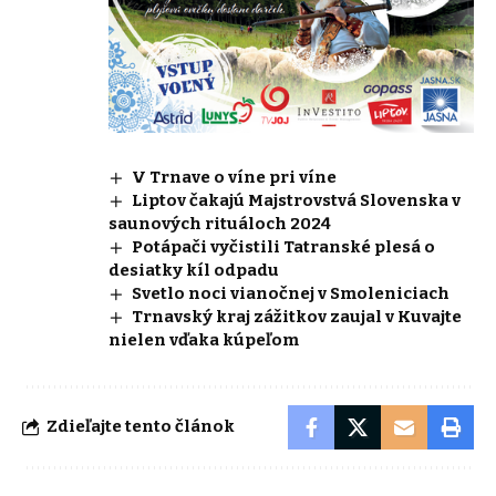
V Trnave o víne pri víne
Liptov čakajú Majstrovstvá Slovenska v
saunových rituáloch 2024
Potápači vyčistili Tatranské plesá o
desiatky kíl odpadu
Svetlo noci vianočnej v Smoleniciach
Trnavský kraj zážitkov zaujal v Kuvajte
nielen vďaka kúpeľom
Zdieľajte tento článok