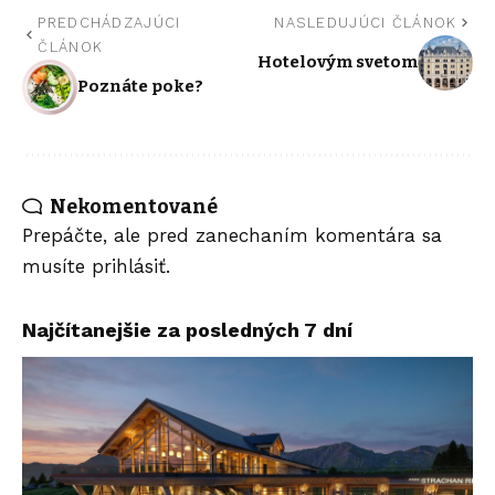
PREDCHÁDZAJÚCI
NASLEDUJÚCI ČLÁNOK
ČLÁNOK
Hotelovým svetom
Poznáte poke?
Nekomentované
Prepáčte, ale pred zanechaním komentára sa
musíte
prihlásiť
.
Najčítanejšie za posledných 7 dní