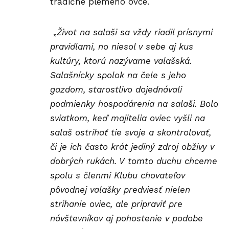
tradičné plemeno ovce.
„
Život na salaši sa vždy riadil prísnymi
pravidlami, no niesol v sebe aj kus
kultúry, ktorú nazývame valašská.
Salašnícky spolok na čele s jeho
gazdom, starostlivo dojednávali
podmienky hospodárenia na salaši. Bolo
sviatkom, keď majitelia oviec vyšli na
salaš ostrihať tie svoje a skontrolovať,
či je ich často krát jediný zdroj obživy v
dobrých rukách. V tomto duchu chceme
spolu s členmi Klubu chovateľov
pôvodnej valašky predviesť nielen
strihanie oviec, ale pripraviť pre
návštevníkov aj pohostenie v podobe