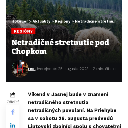
Hotelier
>
Aktuality
>
Regióny
>
Netradičné stretnutie pod Chopkom
REGIÓNY
Netradičné stretnutie pod
Chopkom
red.
Uverejnené: 25. augusta 2023
2 min. čítania
Víkend v Jasnej bude v znamení
netradičného stretnutia
Zdieľať
netradičných povolaní. Na Priehybe
sa v sobotu 26. augusta predvedú
Liptovskí zbojníci spolu s chovateľmi