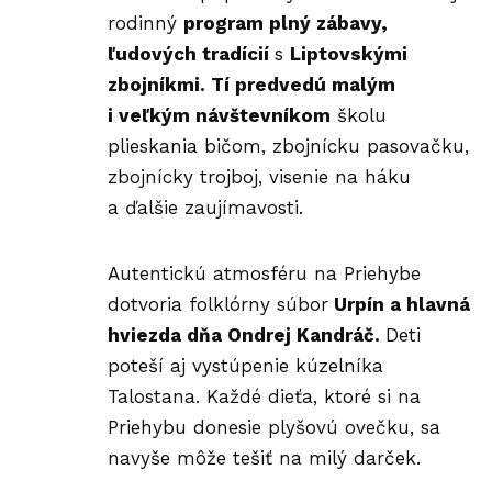
rodinný
program plný zábavy,
ľudových tradícií
s
Liptovskými
zbojníkmi. Tí predvedú malým
i veľkým návštevníkom
školu
plieskania bičom, zbojnícku pasovačku,
zbojnícky trojboj, visenie na háku
a ďalšie zaujímavosti.
Autentickú atmosféru na Priehybe
dotvoria folklórny súbor
Urpín a hlavná
hviezda dňa Ondrej Kandráč.
Deti
poteší aj vystúpenie kúzelníka
Talostana. Každé dieťa, ktoré si na
Priehybu donesie plyšovú ovečku, sa
navyše môže tešiť na milý darček.