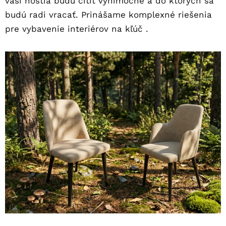
vaši hostia budú cítiť výnimočne a do ktorých sa
budú radi vracať. Prinášame komplexné riešenia
pre vybavenie interiérov na kľúč .