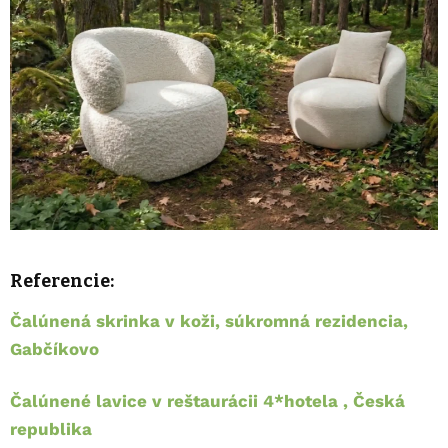
Referencie:
Čalúnená skrinka v koži, súkromná rezidencia,
Gabčíkovo
Čalúnené lavice v reštaurácii 4*hotela , Česká
republika