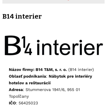
B14 interier
Názov firmy: B14 T&M, s. r. o.
(B14 interier)
Oblasť podnikania
:
Nábytok pre interiéry
hotelov a reštaurácií
Adresa
:
Stummerova 1941/6, 955 01
Topoľčany
IČO
: 56425023