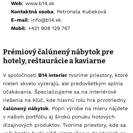
Web
:
www.b14.sk
Kontaktná osoba
: Petronela Kubeková
E-mail
:
info@b14.sk
Mobil
: +421 908 129 767
Prémiový čalúnený nábytok pre
hotely, reštaurácie a kaviarne
V spoločnosti
B14 interier
tvoríme priestory, ktoré
nielen skvelo vyzerajú, ale predovšetkým splnia
očakávania. Špecializujeme sa na interiérové
riešenia na kľúč, kde hlavnú rolu hrá prvotriedny
čalúnený nábytok
. Popri výrobe na mieru nájdete
v našom portfóliu aj širokú ponuku hotových
dizajnových produktov. Tvoríme priestory, kde sa