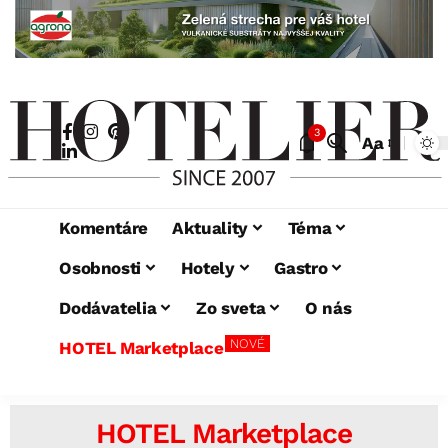
3
Aa
Komentáre
Aktuality
Téma
Osobnosti
Hotely
Gastro
Dodávatelia
Zo sveta
O nás
NOVÉ
HOTEL Marketplace
HOTEL Marketplace