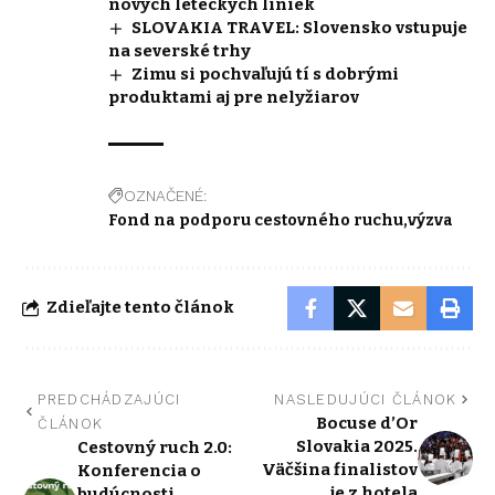
nových leteckých liniek
SLOVAKIA TRAVEL: Slovensko vstupuje
na severské trhy
Zimu si pochvaľujú tí s dobrými
produktami aj pre nelyžiarov
OZNAČENÉ:
Fond na podporu cestovného ruchu
výzva
Zdieľajte tento článok
PREDCHÁDZAJÚCI
NASLEDUJÚCI ČLÁNOK
Bocuse d’Or
ČLÁNOK
Slovakia 2025.
Cestovný ruch 2.0:
Väčšina finalistov
Konferencia o
je z hotela
budúcnosti