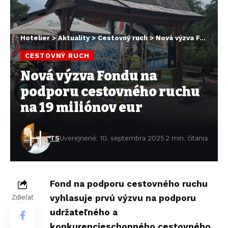
Hotelier
>
Aktuality
>
Cestovný ruch
>
Nová výzva Fondu na podporu cestovného ruchu na 19 miliónov eur
CESTOVNÝ RUCH
Nová výzva Fondu na
podporu cestovného ruchu
na 19 miliónov eur
TS
Uverejnené: 10. septembra 2025
2 min. čítania
Fond na podporu cestovného ruchu
vyhlasuje prvú výzvu na podporu
Zdieľať
udržateľného a
konkurencieschopného cestovného