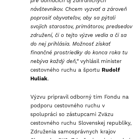
pre domácich aj zahraničných
návštevníkov. Chcem vyzvať a zároveň
poprosiť obyvateľov, aby sa pýtali
svojich starostov, primátorov, predsedov
združení, či o tejto výzve vedia a či sa
do nej prihlásia. Možnosť získať
finančné prostriedky do konca roka tu
nebýva každý deň,“
vyhlásil minister
cestovného ruchu a športu
Rudolf
Huliak
.
Výzvu pripravil odborný tím
Fondu
na
podporu cestovného ruchu v
spolupráci so zástupcami Zväzu
cestovného ruchu Slovenskej republiky,
Združenia samosprávnych krajov