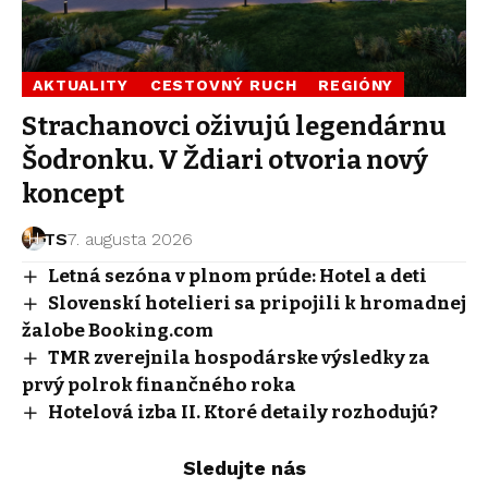
AKTUALITY
CESTOVNÝ RUCH
REGIÓNY
Strachanovci oživujú legendárnu
Šodronku. V Ždiari otvoria nový
koncept
TS
7. augusta 2026
Letná sezóna v plnom prúde: Hotel a deti
Slovenskí hotelieri sa pripojili k hromadnej
žalobe Booking.com
TMR zverejnila hospodárske výsledky za
prvý polrok finančného roka
Hotelová izba II. Ktoré detaily rozhodujú?
Sledujte nás