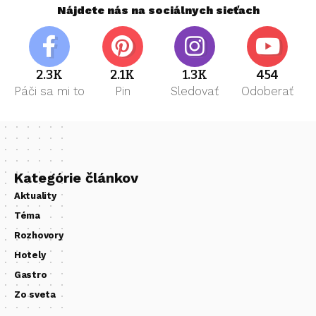
Nájdete nás na sociálnych sieťach
2.3K
2.1K
1.3K
454
Páči sa mi to
Pin
Sledovať
Odoberať
Kategórie článkov
Aktuality
Téma
Rozhovory
Hotely
Gastro
Zo sveta