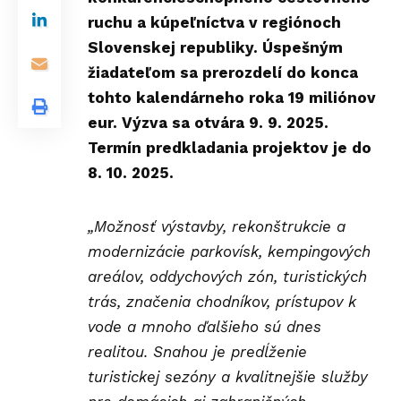
ruchu a kúpeľníctva v regiónoch
Slovenskej republiky. Úspešným
žiadateľom sa prerozdelí do konca
tohto kalendárneho roka 19 miliónov
eur. Výzva sa otvára 9. 9. 2025.
Termín predkladania projektov je do
8. 10. 2025.
„Možnosť výstavby, rekonštrukcie a
modernizácie parkovísk, kempingových
areálov, oddychových zón, turistických
trás, značenia chodníkov, prístupov k
vode a mnoho ďalšieho sú dnes
realitou. Snahou je predĺženie
turistickej sezóny a kvalitnejšie služby