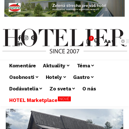
3
Aa
Komentáre
Aktuality
Téma
Osobnosti
Hotely
Gastro
Dodávatelia
Zo sveta
O nás
NOVÉ
HOTEL Marketplace