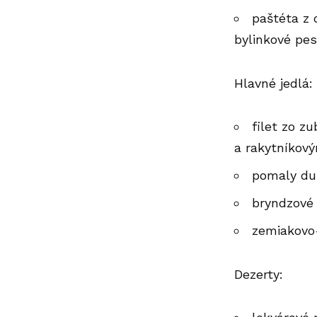
paštéta z 
bylinkové pes
Hlavné jedlá:
filet zo z
a rakytníkový
pomaly du
bryndzové 
zemiakovo
Dezerty: