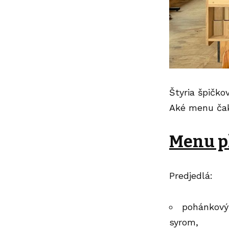
Štyria špičko
Aké menu čak
Menu pl
Predjedlá:
pohánkový 
syrom,