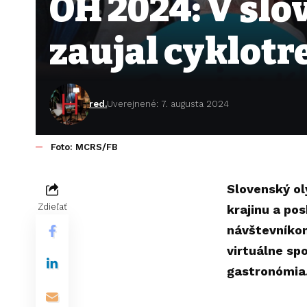
OH 2024: V sl
zaujal cyklotr
red.
Uverejnené: 7. augusta 2024
Foto: MCRS/FB
Slovenský ol
Zdieľať
krajinu a po
návštevníkom
virtuálne sp
gastronómia.