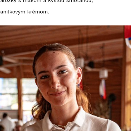
 pirôžky s makom a kyslou smotanou,
 vanilkovým krémom.