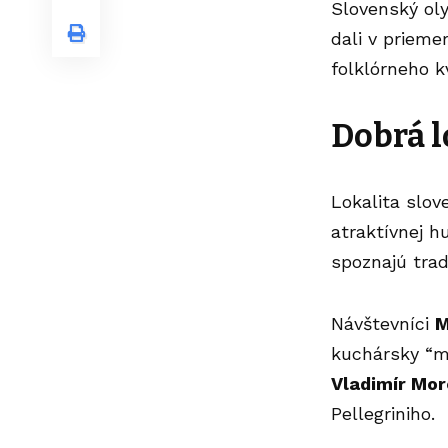
Slovenský ol
dali v priem
folklórneho k
Dobrá l
Lokalita slo
atraktívnej h
spoznajú trad
Návštevníci
M
kuchársky “m
Vladimír Mor
Pellegriniho.