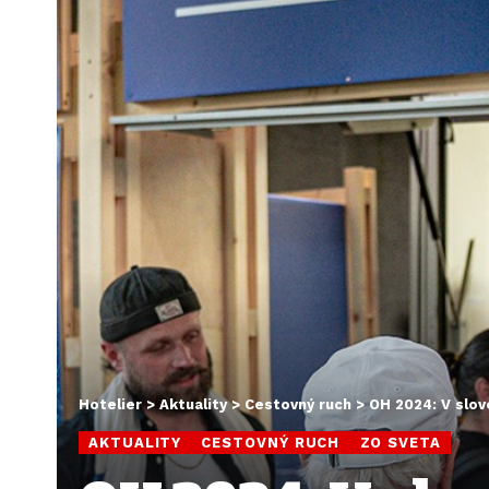
Hotelier
>
Aktuality
>
Cestovný ruch
>
OH 2024: V slo
AKTUALITY
CESTOVNÝ RUCH
ZO SVETA