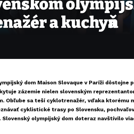
ovenskom olympi
enažér a kuchyňa
ympijský dom Maison Slovaque v Paríži dôstojne 
skytuje zázemie nielen slovenským reprezentant
. Obľube sa teší cyklotrenažér, vďaka ktorému 
oznávať cyklistické trasy po Slovensku, pochvaľo
 Slovenský olympijský dom doteraz navštívilo viac