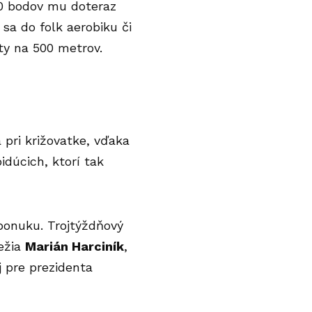
0 bodov mu doteraz
ú sa do folk aerobiku či
ty na 500 metrov.
 pri križovatke, vďaka
dúcich, ktorí tak
ponuku. Trojtýždňový
ežia
Marián Harciník
,
aj pre prezidenta