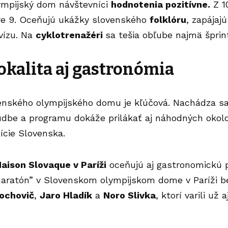
ympijský dom návštevníci
hodnotenia pozitívne.
Z 1
ere 9. Oceňujú ukážky slovenského
folklóru
, zapájaj
vízu. Na
cyklotrenažéri
sa tešia obľube najmä šprin
okalita aj gastronómia
venského olympijského
domu
je kľúčová. Nachádza sa
udbe a programu dokáže prilákať aj náhodných okoloi
ície Slovenska.
aison Slovaque v Paríži
oceňujú aj gastronomickú 
aratón” v Slovenskom olympijskom dome v Paríži b
ochovič
,
Jaro Hladík
a
Noro Slivka
, ktorí varili už 