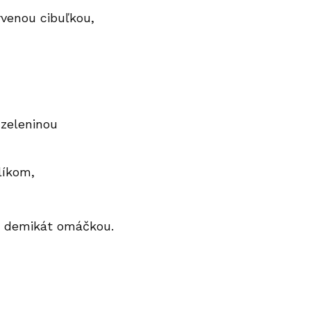
rvenou cibuľkou,
 zeleninou
líkom,
s demikát omáčkou.