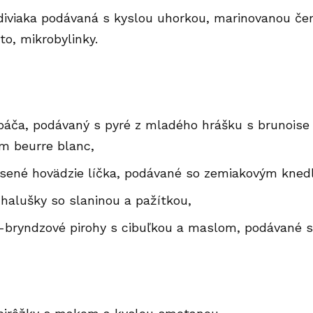
diviaka podávaná s kyslou uhorkou, marinovanou če
to, mikrobylinky.
ubáča, podávaný s pyré z mladého hrášku s brunoise
m beurre blanc,
sené hovädzie líčka, podávané so zemiakovým kned
halušky so slaninou a pažítkou,
-bryndzové pirohy s cibuľkou a maslom, podávané 