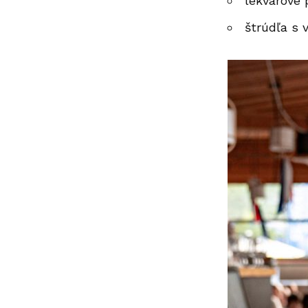
lekvárové
štrúdľa s