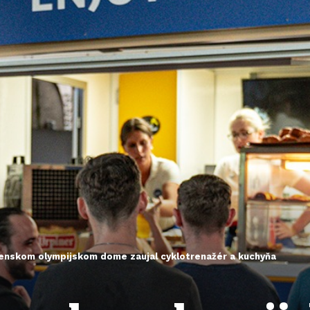
venskom olympijskom dome zaujal cyklotrenažér a kuchyňa