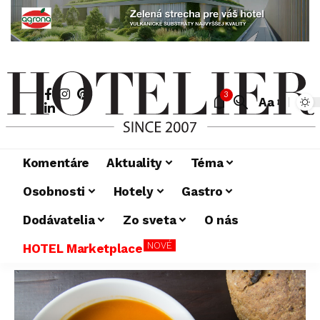
3
Aa
Komentáre
Aktuality
Téma
Osobnosti
Hotely
Gastro
Dodávatelia
Zo sveta
O nás
NOVÉ
HOTEL Marketplace