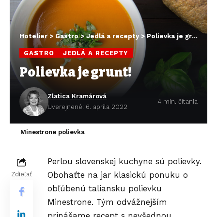
Hotelier
>
Gastro
>
Jedlá a recepty
>
Polievka je grunt!
GASTRO
JEDLÁ A RECEPTY
Polievka je grunt!
Zlatica Kramárová
4 min. čítania
Uverejnené: 6. apríla 2022
Minestrone polievka
Perlou slovenskej kuchyne sú polievky.
Obohaťte na jar klasickú ponuku o
Zdieľať
obľúbenú taliansku polievku
Minestrone. Tým odvážnejším
prinášame recept s nevšednou