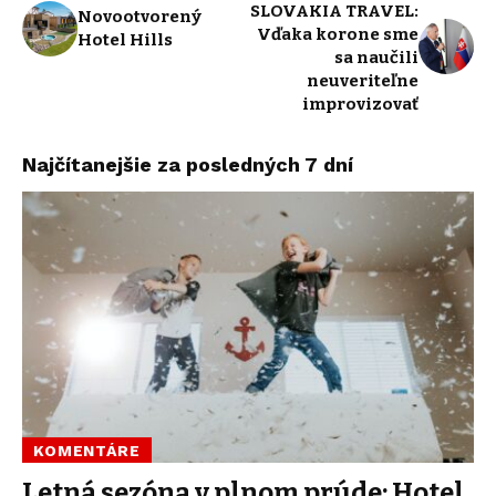
SLOVAKIA TRAVEL:
Novootvorený
Vďaka korone sme
Hotel Hills
sa naučili
neuveriteľne
improvizovať
Najčítanejšie za posledných 7 dní
KOMENTÁRE
Letná sezóna v plnom prúde: Hotel