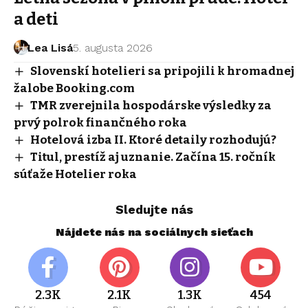
a deti
Lea Lisá
5. augusta 2026
Slovenskí hotelieri sa pripojili k hromadnej
žalobe Booking.com
TMR zverejnila hospodárske výsledky za
prvý polrok finančného roka
Hotelová izba II. Ktoré detaily rozhodujú?
Titul, prestíž aj uznanie. Začína 15. ročník
súťaže Hotelier roka
Sledujte nás
Nájdete nás na sociálnych sieťach
2.3K
2.1K
1.3K
454