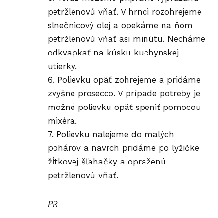
petržlenovú vňať. V hrnci rozohrejeme
slnečnicový olej a opekáme na ňom
petržlenovú vňať asi minútu. Necháme
odkvapkať na kúsku kuchynskej
utierky.
6. Polievku opäť zohrejeme a pridáme
zvyšné prosecco. V prípade potreby je
možné polievku opäť speniť pomocou
mixéra.
7. Polievku nalejeme do malých
pohárov a navrch pridáme po lyžičke
žĺtkovej šľahačky a opraženú
petržlenovú vňať.
PR