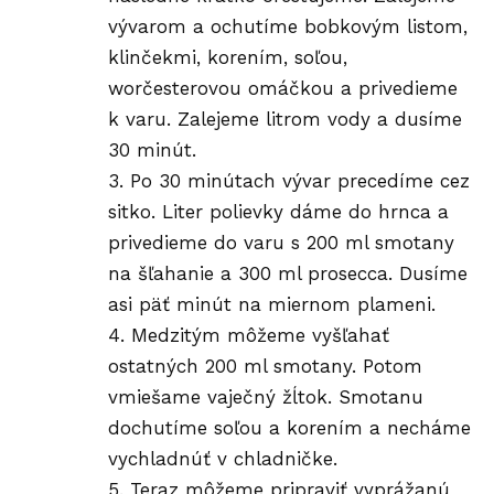
vývarom a ochutíme bobkovým listom,
klinčekmi, korením, soľou,
worčesterovou omáčkou a privedieme
k varu. Zalejeme litrom vody a dusíme
30 minút.
3. Po 30 minútach vývar precedíme cez
sitko. Liter polievky dáme do hrnca a
privedieme do varu s 200 ml smotany
na šľahanie a 300 ml prosecca. Dusíme
asi päť minút na miernom plameni.
4. Medzitým môžeme vyšľahať
ostatných 200 ml smotany. Potom
vmiešame vaječný žĺtok. Smotanu
dochutíme soľou a korením a necháme
vychladnúť v chladničke.
5. Teraz môžeme pripraviť vyprážanú