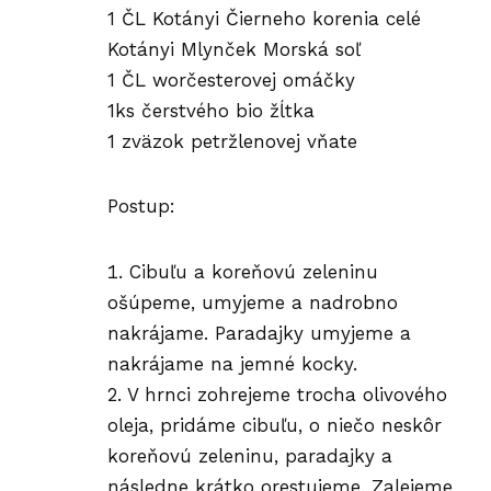
1 ČL Kotányi Čierneho korenia celé
Kotányi Mlynček Morská soľ
1 ČL worčesterovej omáčky
1ks čerstvého bio žĺtka
1 zväzok petržlenovej vňate
Postup:
Cibuľu a koreňovú zeleninu
ošúpeme, umyjeme a nadrobno
nakrájame. Paradajky umyjeme a
nakrájame na jemné kocky.
2. V hrnci zohrejeme trocha olivového
oleja, pridáme cibuľu, o niečo neskôr
koreňovú zeleninu, paradajky a
následne krátko orestujeme. Zalejeme