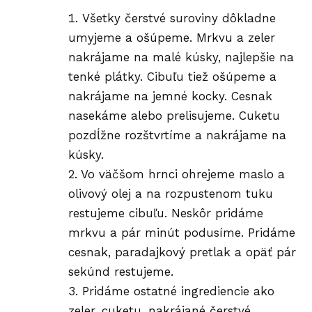
Všetky čerstvé suroviny dôkladne
umyjeme a ošúpeme. Mrkvu a zeler
nakrájame na malé kúsky, najlepšie na
tenké plátky. Cibuľu tiež ošúpeme a
nakrájame na jemné kocky. Cesnak
nasekáme alebo prelisujeme. Cuketu
pozdĺžne rozštvrtíme a nakrájame na
kúsky.
2. Vo väčšom hrnci ohrejeme maslo a
olivový olej a na rozpustenom tuku
restujeme cibuľu. Neskôr pridáme
mrkvu a pár minút podusíme. Pridáme
cesnak, paradajkový pretlak a opäť pár
sekúnd restujeme.
3. Pridáme ostatné ingrediencie ako
zeler, cuketu, nakrájané čerstvé