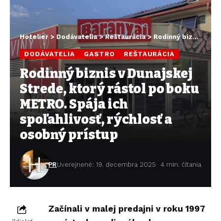
Hotelier
>
Dodávatelia
>
Reštaurácia
>
Rodinný biznis v Dunajskej Strede, ktorý rástol po boku METRO. Spája ich spoľahlivosť, rýchlosť a osobný prístup
DODÁVATELIA
GASTRO
REŠTAURÁCIA
Rodinný biznis v Dunajskej
Strede, ktorý rástol po boku
METRO. Spája ich
spoľahlivosť, rýchlosť a
osobný prístup
PR
Uverejnené: 19. decembra 2025
4 min. čítania
Začínali v malej predajni v roku 1997