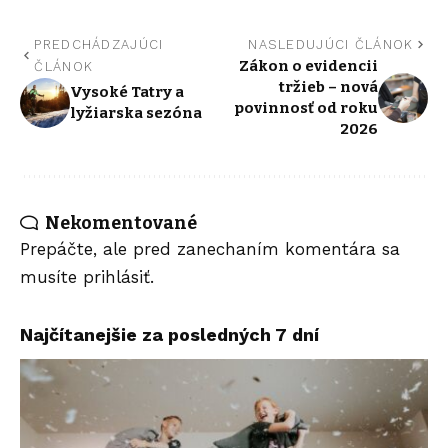
PREDCHÁDZAJÚCI
NASLEDUJÚCI ČLÁNOK
Zákon o evidencii
ČLÁNOK
tržieb – nová
Vysoké Tatry a
povinnosť od roku
lyžiarska sezóna
2026
Nekomentované
Prepáčte, ale pred zanechaním komentára sa
musíte
prihlásiť
.
Najčítanejšie za posledných 7 dní