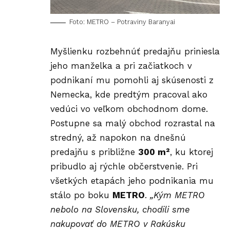
Foto: METRO – Potraviny Baranyai
Myšlienku rozbehnúť predajňu priniesla
jeho manželka a pri začiatkoch v
podnikaní mu pomohli aj skúsenosti z
Nemecka, kde predtým pracoval ako
vedúci vo veľkom obchodnom dome.
Postupne sa malý obchod rozrastal na
stredný, až napokon na dnešnú
predajňu s približne
300 m²
, ku ktorej
pribudlo aj rýchle občerstvenie. Pri
všetkých etapách jeho podnikania mu
stálo po boku
METRO
.
„Kým METRO
nebolo na Slovensku, chodili sme
nakupovať do METRO v Rakúsku