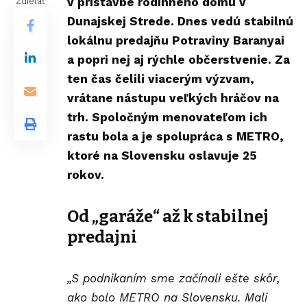
v prístavbe rodinného domu v
Zdieľať
Dunajskej Strede. Dnes vedú stabilnú
lokálnu predajňu Potraviny Baranyai
a popri nej aj rýchle občerstvenie. Za
ten čas čelili viacerým výzvam,
vrátane nástupu veľkých hráčov na
trh. Spoločným menovateľom ich
rastu bola a je spolupráca s METRO,
ktoré na Slovensku oslavuje 25
rokov.
Od „garáže“ až k stabilnej
predajni
„S podnikaním sme začínali ešte skôr,
ako bolo METRO na Slovensku. Mali