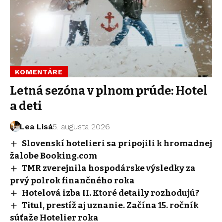
KOMENTÁRE
Letná sezóna v plnom prúde: Hotel
a deti
Lea Lisá
5. augusta 2026
Slovenskí hotelieri sa pripojili k hromadnej
žalobe Booking.com
TMR zverejnila hospodárske výsledky za
prvý polrok finančného roka
Hotelová izba II. Ktoré detaily rozhodujú?
Titul, prestíž aj uznanie. Začína 15. ročník
súťaže Hotelier roka