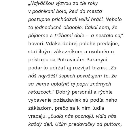
„Najväčšou výzvou za tie roky
v podnikaní bolo, keď do mesta
postupne prichádzali veľkí hráči. Nebolo
to jednoduché obdobie. Čakal som, že
pôjdeme s tržbami dole – a nestalo sa,“
hovorí. Vďaka dobrej polohe predajne,
stabilným zákazníkom a osobnému
prístupu sa Potravinám Baranyai
podarilo udržať aj rozvíjať biznis.
„Za
náš najväčší úspech považujem to, že
sa vieme uplatniť aj popri známych
reťazcoch.“
Dobrý personál a rýchle
vybavenie požiadaviek sú podľa neho
základom, prečo sa k nim ľudia
vracajú.
„Ľudia nás poznajú, vidia nás
každý deň. Učím predavačky za pultom,