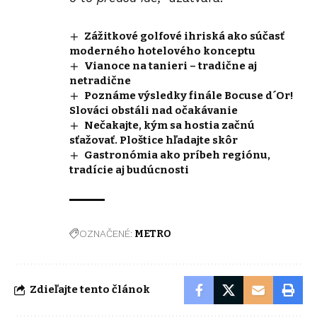
Zážitkové golfové ihriská ako súčasť
moderného hotelového konceptu
Vianoce na tanieri – tradične aj
netradične
Poznáme výsledky finále Bocuse d´Or!
Slováci obstáli nad očakávanie
Nečakajte, kým sa hostia začnú
sťažovať. Ploštice hľadajte skôr
Gastronómia ako príbeh regiónu,
tradície aj budúcnosti
OZNAČENÉ:
METRO
Zdieľajte tento článok