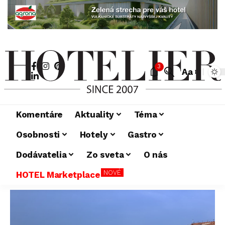
3
Aa
Komentáre
Aktuality
Téma
Osobnosti
Hotely
Gastro
Dodávatelia
Zo sveta
O nás
NOVÉ
HOTEL Marketplace