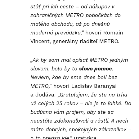
stáť pri ich ceste – od nákupov v
zahraničných METRO pobočkách do
malého obchodu, až po dnešnú
modernú prevádzku,“
hovorí Romain
Vincent, generálny riaditeľ METRO.
„Ak by som mal opísať METRO jedným
slovom, bolo by to
slovo pomoc
.
Neviem, kde by sme dnes boli bez
METRO,“
hovorí Ladislav Baranyai
a dodáva:
„Gratulujem, že ste na trhu
už celých
25 rokov
– nie je to ľahké. Do
budúcna vám prajem, aby ste sa
neustále zdokonaľovali a rástli. A nech
máte dobrých, spokojných zákazníkov –
o to predsa ide,“
uzatvára.